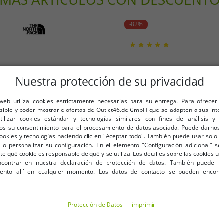
-82%
Nuestra protección de su privacidad
 web utiliza cookies estrictamente necesarias para su entrega. Para ofrecer
osible y poder mostrarle ofertas de Outlet46.de GmbH que se adapten a sus int
utilizar cookies estándar y tecnologías similares con fines de análisis y 
os su consentimiento para el procesamiento de datos asociado. Puede darnos
cookies y tecnologías haciendo clic en "Aceptar todo". También puede usar solo 
 o personalizar su configuración. En el elemento "Configuración adicional"
 qué cookie es responsable de qué y se utiliza. Los detalles sobre las cookies u
contrar en nuestra declaración de protección de datos. También puede 
iento allí en cualquier momento. Los datos de contacto se pueden encon
Protección de Datos
imprimir
ar para hombre, pantalón
Chaqueta de forro polar NIK
F0A82300EA1 azul
chaqueta de piel s