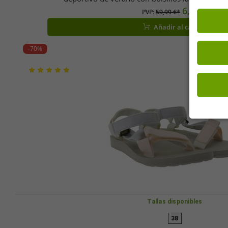
6,09 €
PVP:
59,99 €*
Añadir al carrito
-70%
Tallas disponibles
38