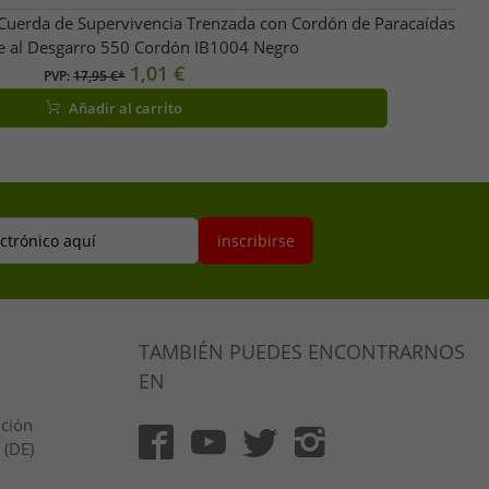
 Cuerda de Supervivencia Trenzada con Cordón de Paracaídas
te al Desgarro 550 Cordón IB1004 Negro
1,01 €
PVP:
17,95 €*
Añadir al carrito
ectrónico aquí
inscribirse
TAMBIÉN PUEDES ENCONTRARNOS
EN
ución
 (DE)