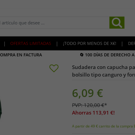
|
OFERTAS LIMITADAS
|
¡TODO POR MENOS DE X€!
|
DE
COMPRA EN FACTURA
🔄 100 DÍAS DE DERECHO 
Sudadera con capucha pa
bolsillo tipo canguro y for
6,09
€
PVP:
120,00
€
*
Ahorras
113,91
€!
A partir de 49 € carrito de la compra 