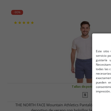
-90%
Este sitio
servicio p
gustaría 
Necesitam
todas las 
necesarias
exactamente
pueden en
consentim
Tallas disponibles
impresión.
S
THE NORTH FACE Mountain Athletics Pantalón corto pol
deportivo de verano con bolsillos laterales N