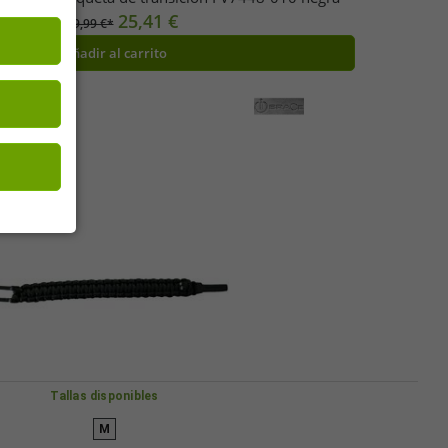
25,41 €
PVP:
139,99 €*
Añadir al carrito
Tallas disponibles
M