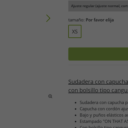
Ajuste regular (ajuste normal, cort
tamaño:
Por favor elija
XS
Sudadera con capucha
con bolsillo tipo cangu
Sudadera con capucha 
Capucha con cordón ajus
Bajo y puños elásticos 
Estampado "ON THAT AS
Con bolsillo tipo cangur