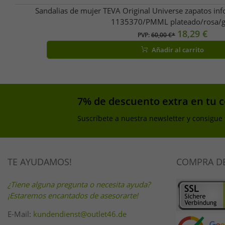
Sandalias de mujer TEVA Original Universe zapatos info
1135370/PMML plateado/rosa/g
18,29 €
PVP:
60,00 €*
Añadir al carrito
7% de descuento extra en tu 
Suscríbete a nuestra newsletter y consigue
TE AYUDAMOS!
COMPRA D
¿Tiene alguna pregunta o necesita ayuda?
¡Estaremos encantados de asesorarte!
E-Mail:
kundendienst@outlet46.de