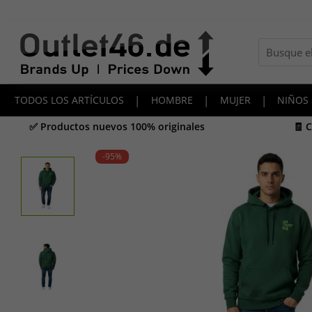
TODOS LOS ARTÍCULOS
|
HOMBRE
|
MUJER
|
NIÑOS
✅ Productos nuevos 100% originales
🧾 
-95
%