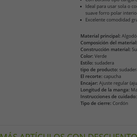
Ideal para usar sola o 
suave forro polar interi
Excelente comodidad grac
Material principal:
Algodó
Composición del material
Construcción material:
Su
Color:
Verde
Estilo:
sudadera
tipo de producto:
sudader
El recorte:
capucha
Encajar:
Ajuste regular (aj
Longitud de la manga:
Ma
Instrucciones de cuidado:
Tipo de cierre:
Cordón
MÁS ARTÍCULOS CON DESCUENT