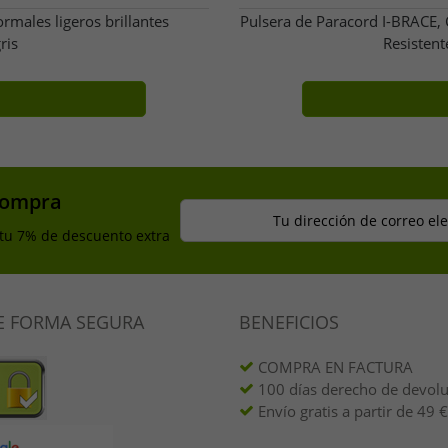
rmales ligeros brillantes
Pulsera de Paracord I-BRACE,
ris
Resisten
compra
Tu dirección de correo el
 tu 7% de descuento extra
E FORMA SEGURA
BENEFICIOS
COMPRA EN FACTURA
100 días derecho de devol
Envío gratis a partir de 49 €