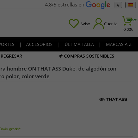
4,8/5 estrellas en
€
undefi
Aviso
Cuenta
0,00
€
PORTES
|
ACCESORIOS
|
ÚLTIMA TALLA
|
MARCAS A-Z
A REGRESAR
🌱 COMPRAS SOSTENIBLES
ra hombre ON THAT ASS Duke, de algodón con
ro polar, color verde
Envío gratis*