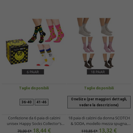
Taglie disponibili
Taglie disponibili
OneSize (per maggiori dettagli,
36-40
41-46
vedere la descrizione)
Confezione da 6 paia di calzini
18 paia di calzini da donna SCOTCH
unisex Happy Socks Collector's
& SODA, modello mezza spugna,
Edition in cotone con stampa
perfetti per tutti i giorni o per il
18,44 €
13,32 €
70,00 €*
119,85 €*