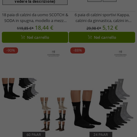
vedere la descrizione)
18 paia di calzini da uomo SCOTCH &
6 paia di calzini sportivi Kappa,
SODA in spugna, modello a mezza
calzini da ginnastica, calzini in
gamba, casual ed eleganti, taglie 41-
cotone con logo 3112YCW A00
18,44 €
5,12 €
119,85 €*
29,98 €*
46 (UE) - Marrone, Beige, Grigio
bianchi
Nel carrello
Nel carrello
scuro
-90%
-88%