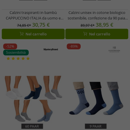
Calzini traspiranti in bambù
Calzini unisex in cotone biologico
CAPPUCCINO ITALIA da uomo e
sostenibile, confezione da 90 paia,
donna, 30 paia, per tutti i giorni,
semplici calzini da ginnastica, calzini
30,75 €
38,95 €
74,85 €*
89,97 €*
casual, modello 11685, neri/blu
corti, calze, grigio/bianco/grigio
Nel carrello
Nel carrello
scuro/grigi
chiaro/azzurro/blu scuro
-52%
-89%
Sostenibilità