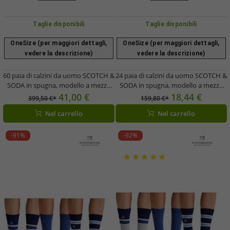
Taglie disponibili
Taglie disponibili
OneSize (per maggiori dettagli,
OneSize (per maggiori dettagli,
vedere la descrizione)
vedere la descrizione)
60 paia di calzini da uomo SCOTCH &
24 paia di calzini da uomo SCOTCH &
SODA in spugna, modello a mezza
SODA in spugna, modello a mezza
gamba alta - Calzini per tutti i giorni,
gamba alta, casual o eleganti, taglia
41,00 €
18,44 €
399,50 €*
159,80 €*
calzini eleganti - Taglia 41-46 (UE)
41-46, SS43513-001, neri, grigi e
Nel carrello
Nel carrello
SS43513 Marrone, Beige, Grigio
grigio scuro
scuro oppure Nero, Grigio, Grigio
scuro
-91%
-92%