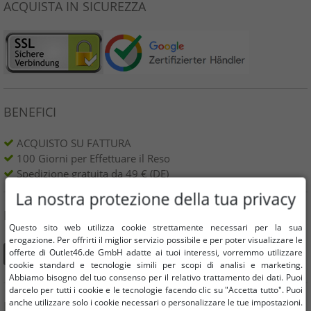
ACQUISTA IN SICUREZZA
BENEFICI
ACQUISTO SU FATTURA
100 Giorni per Effettuare il Reso
Spedizione gratuita da 49 € (DE)
La nostra protezione della tua privacy
PUOI TROVARCI ANCHE SU
Questo sito web utilizza cookie strettamente necessari per la sua
erogazione. Per offrirti il ​​miglior servizio possibile e per poter visualizzare le
offerte di Outlet46.de GmbH adatte ai tuoi interessi, vorremmo utilizzare
cookie standard e tecnologie simili per scopi di analisi e marketing.
Abbiamo bisogno del tuo consenso per il relativo trattamento dei dati. Puoi
darcelo per tutti i cookie e le tecnologie facendo clic su "Accetta tutto". Puoi
anche utilizzare solo i cookie necessari o personalizzare le tue impostazioni.
INFORMAZIONE