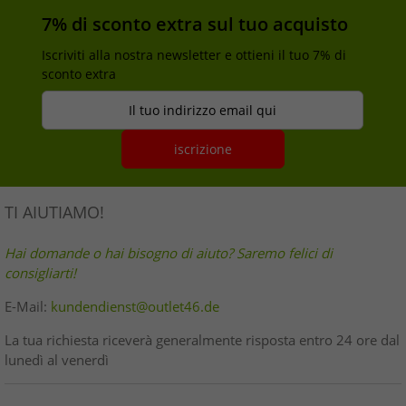
7% di sconto extra sul tuo acquisto
Iscriviti alla nostra newsletter e ottieni il tuo 7% di
sconto extra
Il tuo indirizzo email qui
iscrizione
TI AIUTIAMO!
Hai domande o hai bisogno di aiuto? Saremo felici di
consigliarti!
E-Mail:
kundendienst@outlet46.de
La tua richiesta riceverà generalmente risposta entro 24 ore dal
lunedì al venerdì