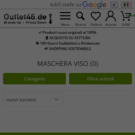
4,8/5 stelle su
€
undef
Menu
Ricerca
Preferiti
Account
0,00
€
✅ Prodotti nuovi originali al 100%
🧾 ACQUISTO SU FATTURA
🔄 100 Giorni Soddisfatti o Rimborsati
🌱 SHOPPING SOSTENIBILE
MASCHERA VISO (0)
Categorie
Filtra articoli
nuovi successi