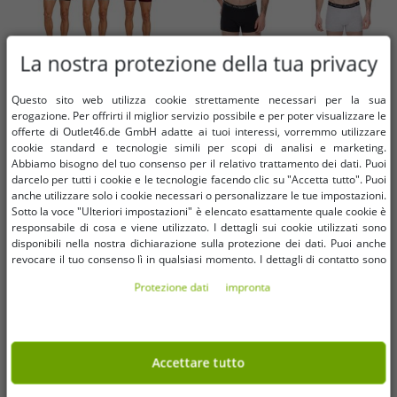
La nostra protezione della tua privacy
Questo sito web utilizza cookie strettamente necessari per la sua
erogazione. Per offrirti il ​​miglior servizio possibile e per poter visualizzare le
Taglie disponibili
Taglie disponibili
offerte di Outlet46.de GmbH adatte ai tuoi interessi, vorremmo utilizzare
cookie standard e tecnologie simili per scopi di analisi e marketing.
Abbiamo bisogno del tuo consenso per il relativo trattamento dei dati. Puoi
S
L
M
L
XL
darcelo per tutti i cookie e le tecnologie facendo clic su "Accetta tutto". Puoi
anche utilizzare solo i cookie necessari o personalizzare le tue impostazioni.
Confezione da 3 boxer Le Coq
Confezione da 2 boxer da uomo
Sotto la voce "Ulteriori impostazioni" è elencato esattamente quale cookie è
Sportif Basic da uomo, intimo in
Kappa con scritta del marchio e slip
responsabile di cosa e viene utilizzato. I dettagli sui cookie utilizzati sono
disponibili nella nostra dichiarazione sulla protezione dei dati. Puoi anche
cotone K46932CO
con logo 351K1JW A80 Nero/Grigio
8,19 €
4,09 €
27,95 €*
24,95 €*
revocare il tuo consenso lì in qualsiasi momento. I dettagli di contatto sono
Grigio/Borgogna/Nero
chiaro
disponibili nell'impronta.
Nel carrello
Nel carrello
Protezione dati
impronta
-84%
-75%
Accettare tutto