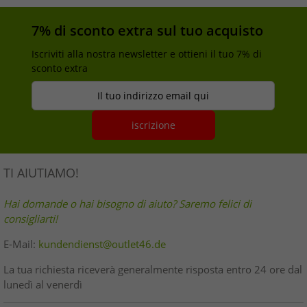
7% di sconto extra sul tuo acquisto
Iscriviti alla nostra newsletter e ottieni il tuo 7% di
sconto extra
Il tuo indirizzo email qui
iscrizione
TI AIUTIAMO!
Hai domande o hai bisogno di aiuto? Saremo felici di
consigliarti!
E-Mail:
kundendienst@outlet46.de
La tua richiesta riceverà generalmente risposta entro 24 ore dal
lunedì al venerdì