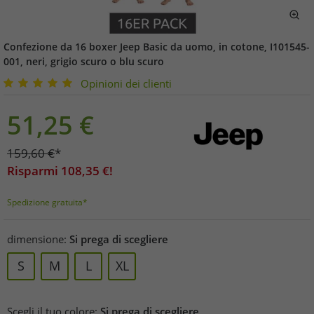
Confezione da 16 boxer Jeep Basic da uomo, in cotone, I101545-
001, neri, grigio scuro o blu scuro
Opinioni dei clienti
51,25
€
159,60
€
*
Risparmi
108,35
€!
Spedizione gratuita*
dimensione:
Si prega di scegliere
S
M
L
XL
Scegli il tuo colore:
Si prega di scegliere