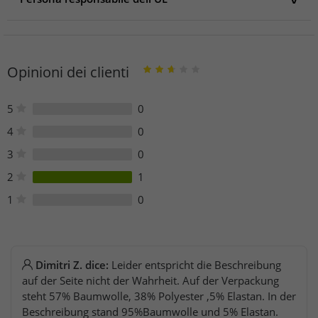
Persona responsabile dell'UE
Kearsley Mill, Stoneclough
M26 1RH Manchester
Opinioni dei clienti
United Kingdom
Telefono: +44(0) 1706 826 518
5
0
4
0
3
0
2
1
1
0
Dimitri Z. dice:
Leider entspricht die Beschreibung
auf der Seite nicht der Wahrheit. Auf der Verpackung
steht 57% Baumwolle, 38% Polyester ,5% Elastan. In der
Beschreibung stand 95%Baumwolle und 5% Elastan.