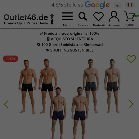
4,8/5 stelle su
€
undef
Menu
Ricerca
Preferiti
Account
0,00
€
✅ Prodotti nuovi originali al 100%
🧾 ACQUISTO SU FATTURA
🔄 100 Giorni Soddisfatti o Rimborsati
🌱 SHOPPING SOSTENIBILE
-68
%