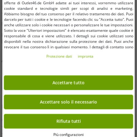
offerte di Outlet46.de GmbH adatte ai tuoi interessi, vorremmo utilizzare
Hai domande o hai bisogno di aiuto? Saremo felici di
cookie standard e tecnologie simili per scopi di analisi e marketing.
consigliarti!
Abbiamo bisogno del tuo consenso per il relativo trattamento dei dati. Puoi
darcelo per tutti i cookie e le tecnologie facendo clic su "Accetta tutto". Puoi
E-Mail:
kundendienst@outlet46.de
anche utilizzare solo i cookie necessari o personalizzare le tue impostazioni.
Sotto la voce "Ulteriori impostazioni" è elencato esattamente quale cookie è
La tua richiesta riceverà generalmente risposta entro 24 ore dal
responsabile di cosa e viene utilizzato. I dettagli sui cookie utilizzati sono
disponibili nella nostra dichiarazione sulla protezione dei dati. Puoi anche
lunedì al venerdì
revocare il tuo consenso lì in qualsiasi momento. I dettagli di contatto sono
disponibili nell'impronta.
Protezione dati
impronta
ACQUISTA IN SICUREZZA
Accettare tutto
Accettare solo il necessario
BENEFICI
ACQUISTO SU FATTURA
Rifiuta tutti
100 Giorni per Effettuare il Reso
Spedizione gratuita da 49 € (DE)
Più configurazioni