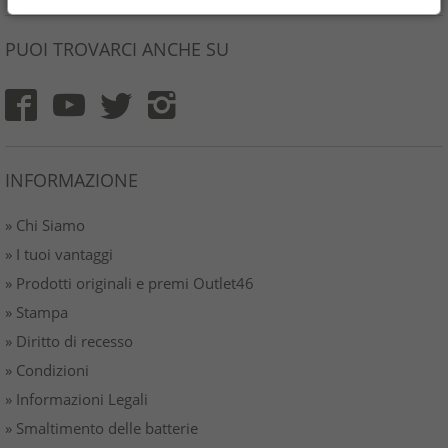
PUOI TROVARCI ANCHE SU
INFORMAZIONE
» Chi Siamo
» I tuoi vantaggi
» Prodotti originali e premi Outlet46
» Stampa
» Diritto di recesso
» Condizioni
» Informazioni Legali
» Smaltimento delle batterie