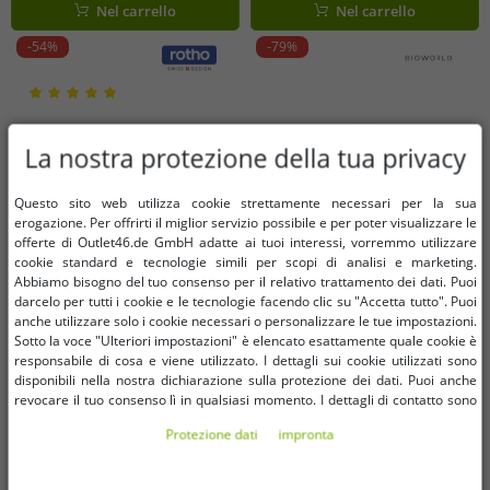
Nel carrello
Nel carrello
-54%
-79%
La nostra protezione della tua privacy
Questo sito web utilizza cookie strettamente necessari per la sua
erogazione. Per offrirti il ​​miglior servizio possibile e per poter visualizzare le
offerte di Outlet46.de GmbH adatte ai tuoi interessi, vorremmo utilizzare
cookie standard e tecnologie simili per scopi di analisi e marketing.
Abbiamo bisogno del tuo consenso per il relativo trattamento dei dati. Puoi
darcelo per tutti i cookie e le tecnologie facendo clic su "Accetta tutto". Puoi
anche utilizzare solo i cookie necessari o personalizzare le tue impostazioni.
Sotto la voce "Ulteriori impostazioni" è elencato esattamente quale cookie è
responsabile di cosa e viene utilizzato. I dettagli sui cookie utilizzati sono
disponibili nella nostra dichiarazione sulla protezione dei dati. Puoi anche
revocare il tuo consenso lì in qualsiasi momento. I dettagli di contatto sono
Taglie disponibili
Taglie disponibili
disponibili nell'impronta.
Protezione dati
impronta
OneSize (per maggiori dettagli,
OneSize (per maggiori dettagli,
vedere la descrizione)
vedere la descrizione)