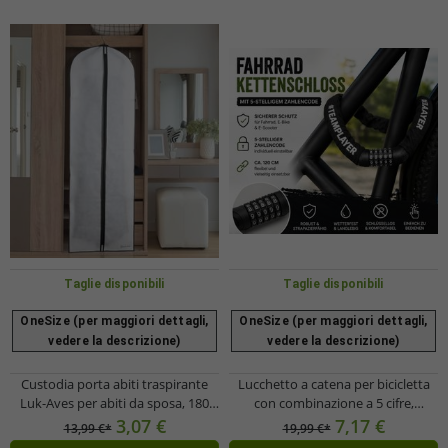
Taglie disponibili
Taglie disponibili
OneSize (per maggiori dettagli,
OneSize (per maggiori dettagli,
vedere la descrizione)
vedere la descrizione)
Custodia porta abiti traspirante
Lucchetto a catena per bicicletta
Luk-Aves per abiti da sposa, 180
con combinazione a 5 cifre,
cm, bianca
accessorio per bicicletta, circa 120
3,07 €
7,17 €
13,99 €*
19,99 €*
cm, A0008352, nero