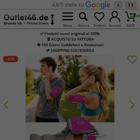
4,8/5 stelle su
€
undef
Menu
Ricerca
Preferiti
Account
0,00
€
✅ Prodotti nuovi originali al 100%
🧾 ACQUISTO SU FATTURA
🔄 100 Giorni Soddisfatti o Rimborsati
🌱 SHOPPING SOSTENIBILE
-80
%