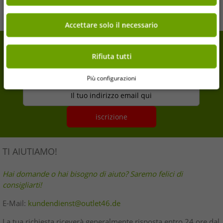
Nel carrello
Nel carrello
9860552 Grigio/Bianco/Multicolore
Accettare solo il necessario
7% di sconto extra sul tuo acquisto
Rifiuta tutti
Iscriviti alla nostra newsletter e ottieni il tuo 7% di
sconto extra
Più configurazioni
Il tuo indirizzo email qui
iscrizione
TI AIUTIAMO!
Hai domande o hai bisogno di aiuto? Saremo felici di
consigliarti!
E-Mail:
kundendienst@outlet46.de
La tua richiesta riceverà generalmente risposta entro 24 ore dal