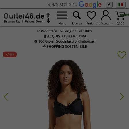
4,8/5 stelle su
€
undef
Menu
Ricerca
Preferiti
Account
0,00
€
✅ Prodotti nuovi originali al 100%
🧾 ACQUISTO SU FATTURA
🔄 100 Giorni Soddisfatti o Rimborsati
🌱 SHOPPING SOSTENIBILE
-74
%