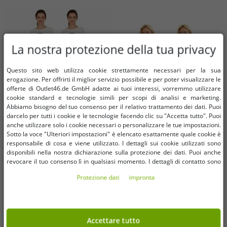
La nostra protezione della tua privacy
Questo sito web utilizza cookie strettamente necessari per la sua
erogazione. Per offrirti il ​​miglior servizio possibile e per poter visualizzare le
offerte di Outlet46.de GmbH adatte ai tuoi interessi, vorremmo utilizzare
cookie standard e tecnologie simili per scopi di analisi e marketing.
Abbiamo bisogno del tuo consenso per il relativo trattamento dei dati. Puoi
darcelo per tutti i cookie e le tecnologie facendo clic su "Accetta tutto". Puoi
anche utilizzare solo i cookie necessari o personalizzare le tue impostazioni.
Sotto la voce "Ulteriori impostazioni" è elencato esattamente quale cookie è
Taglie disponibili
Taglie disponibili
responsabile di cosa e viene utilizzato. I dettagli sui cookie utilizzati sono
disponibili nella nostra dichiarazione sulla protezione dei dati. Puoi anche
38
40
42
44
46
48
revocare il tuo consenso lì in qualsiasi momento. I dettagli di contatto sono
M
L
disponibili nell'impronta.
50
52
Protezione dati
impronta
Set da 2 pigiami da donna Soft
Completo bikini da donna senza
Sheepworld, completo in cotone a
tempo, due pezzi minimizzante
2 pezzi con stampa "Corona e
con coppa a scelta tra D e F, nero
15,37 €
6,14 €
31,98 €*
27,99 €*
Prosecco", maglia e pantaloni,
Accettare tutto