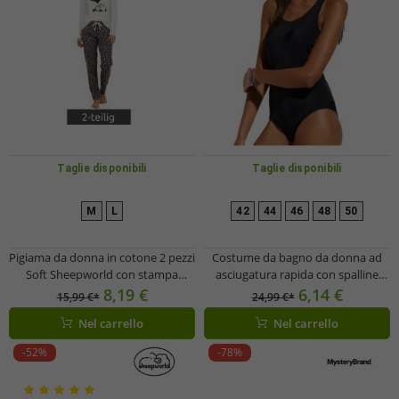
Taglie disponibili
Taglie disponibili
M
L
42
44
46
48
50
Pigiama da donna in cotone 2 pezzi
Costume da bagno da donna ad
Soft Sheepworld con stampa
asciugatura rapida con spalline
Corona e Prosecco, parte superiore
incrociate sulla schiena, modello
8,19 €
6,14 €
15,99 €*
24,99 €*
e parte inferiore, 9860552,
953659, nero
Nel carrello
Nel carrello
Grigio/Bianco/Multicolore
-52%
-78%