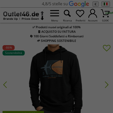
4,8/5 stelle su
€
undef
Menu
Ricerca
Preferiti
Account
0,00
€
✅ Prodotti nuovi originali al 100%
🧾 ACQUISTO SU FATTURA
🔄 100 Giorni Soddisfatti o Rimborsati
🌱 SHOPPING SOSTENIBILE
-86
%
Sostenibilità