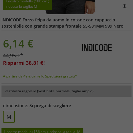
Il nostro modello (186 cm )
indossa la taglia: M
INDICODE Forzo felpa da uomo in cotone con cappuccio
sostenibile con grande stampa frontale 55-581MM 999 Nero
6,14
€
44,95
€
*
Risparmi
38,81
€!
A partire da 49 € carrello Spedizioni gratuiti*
Vestibilità regolare (vestibilità normale, taglio ampio)
dimensione:
Si prega di scegliere
M
Il nostro modello (186 cm ) indossa la taglia: M