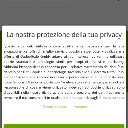
Persona responsabile dell'UE
IKS ApS
Dronningens Kvarter 11G 11G
7000 Fredericia
La nostra protezione della tua privacy
Dänemark
7% di sconto extra sul tuo acquisto
info@indicodejeans.dk
Questo sito web utilizza cookie strettamente necessari per la sua
Telefono: +4552715751
Iscriviti alla nostra newsletter e ottieni il tuo 7% di
erogazione. Per offrirti il ​​miglior servizio possibile e per poter visualizzare le
sconto extra
offerte di Outlet46.de GmbH adatte ai tuoi interessi, vorremmo utilizzare
cookie standard e tecnologie simili per scopi di analisi e marketing.
Abbiamo bisogno del tuo consenso per il relativo trattamento dei dati. Puoi
Il tuo indirizzo email qui
darcelo per tutti i cookie e le tecnologie facendo clic su "Accetta tutto". Puoi
anche utilizzare solo i cookie necessari o personalizzare le tue impostazioni.
iscrizione
Sotto la voce "Ulteriori impostazioni" è elencato esattamente quale cookie è
responsabile di cosa e viene utilizzato. I dettagli sui cookie utilizzati sono
disponibili nella nostra dichiarazione sulla protezione dei dati. Puoi anche
revocare il tuo consenso lì in qualsiasi momento. I dettagli di contatto sono
TI AIUTIAMO!
disponibili nell'impronta.
Protezione dati
impronta
Hai domande o hai bisogno di aiuto? Saremo felici di
consigliarti!