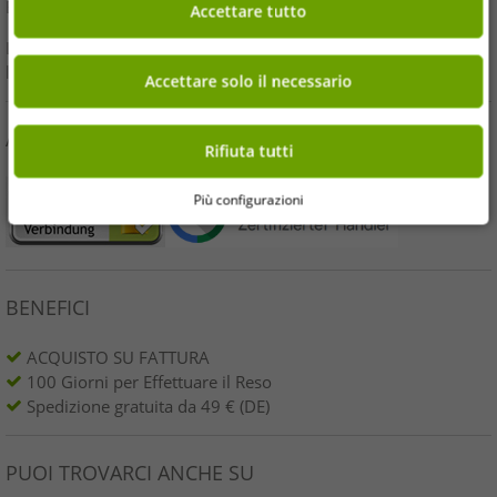
E-Mail:
kundendienst@outlet46.de
Accettare tutto
La tua richiesta riceverà generalmente risposta entro 24 ore dal
lunedì al venerdì
Accettare solo il necessario
ACQUISTA IN SICUREZZA
Rifiuta tutti
Più configurazioni
BENEFICI
ACQUISTO SU FATTURA
100 Giorni per Effettuare il Reso
Spedizione gratuita da 49 € (DE)
PUOI TROVARCI ANCHE SU