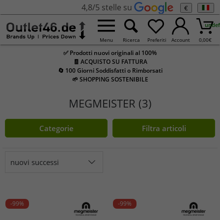
4,8/5 stelle su
€
undef
Menu
Ricerca
Preferiti
Account
0,00
€
✅ Prodotti nuovi originali al 100%
🧾 ACQUISTO SU FATTURA
🔄 100 Giorni Soddisfatti o Rimborsati
🌱 SHOPPING SOSTENIBILE
MEGMEISTER (3)
Categorie
Filtra articoli
nuovi successi
-99%
-99%