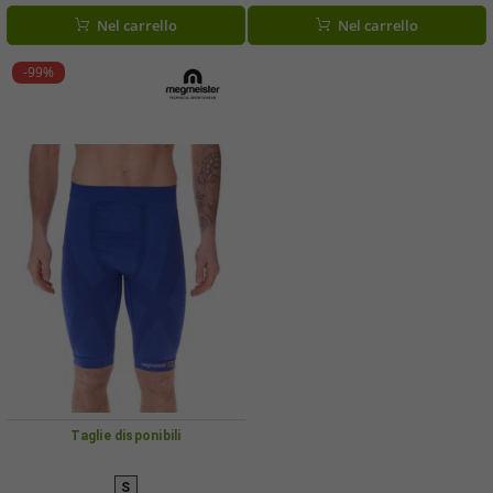
da ciclista Antibatterico e antiodore
da ciclista, antibatterici e antiodore,
Nel carrello
Nel carrello
Abbigliamento a compressione BC31
abbigliamento a compressione BC31
Blu, nero o bianco
Bianco
-99%
Taglie disponibili
S