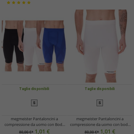
Taglie disponibili
Taglie disponibili
S
S
megmeister Pantaloncini a
megmeister Pantaloncini a
compressione da uomo con Body
compressione da uomo con body
Mapping Ventilazione Pantaloncini
mapping, ventilazione, pantaloncini
1,01 €
1,01 €
80,00 €*
80,00 €*