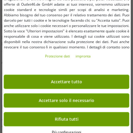
offerte di Outlet46.de GmbH adatte ai tuoi interessi, vorremmo utilizzare
Hai domande o hai bisogno di aiuto? Saremo felici di
cookie standard e tecnologie simili per scopi di analisi e marketing.
consigliarti!
Abbiamo bisogno del tuo consenso per il relativo trattamento dei dati. Puoi
darcelo per tutti i cookie e le tecnologie facendo clic su "Accetta tutto". Puoi
anche utilizzare solo i cookie necessari o personalizzare le tue impostazioni.
E-Mail:
kundendienst@outlet46.de
Sotto la voce "Ulteriori impostazioni" è elencato esattamente quale cookie è
responsabile di cosa e viene utilizzato. I dettagli sui cookie utilizzati sono
La tua richiesta riceverà generalmente risposta entro 24 ore dal
disponibili nella nostra dichiarazione sulla protezione dei dati. Puoi anche
lunedì al venerdì
revocare il tuo consenso lì in qualsiasi momento. I dettagli di contatto sono
disponibili nell'impronta.
Protezione dati
impronta
ACQUISTA IN SICUREZZA
Accettare tutto
Accettare solo il necessario
BENEFICI
Rifiuta tutti
ACQUISTO SU FATTURA
100 Giorni per Effettuare il Reso
Più configurazioni
Spedizione gratuita da 49 € (DE)