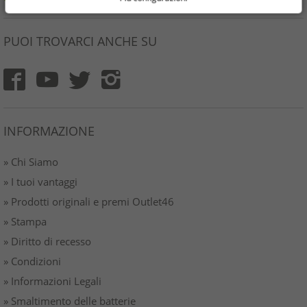
PUOI TROVARCI ANCHE SU
INFORMAZIONE
» Chi Siamo
» I tuoi vantaggi
» Prodotti originali e premi Outlet46
» Stampa
» Diritto di recesso
» Condizioni
» Informazioni Legali
» Smaltimento delle batterie