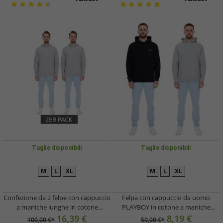
Taglie disponibili
Taglie disponibili
M
L
XL
M
L
XL
Confezione da 2 felpe con cappuccio
Felpa con cappuccio da uomo
a maniche lunghe in cotone
PLAYBOY in cotone a maniche
PLAYBOY da uomo, grigio
lunghe con cappuccio, nera o grigio
16,39 €
8,19 €
100,00 €*
50,00 €*