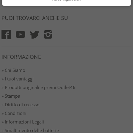
PUOI TROVARCI ANCHE SU
INFORMAZIONE
» Chi Siamo
» I tuoi vantaggi
» Prodotti originali e premi Outlet46
» Stampa
» Diritto di recesso
» Condizioni
» Informazioni Legali
» Smaltimento delle batterie