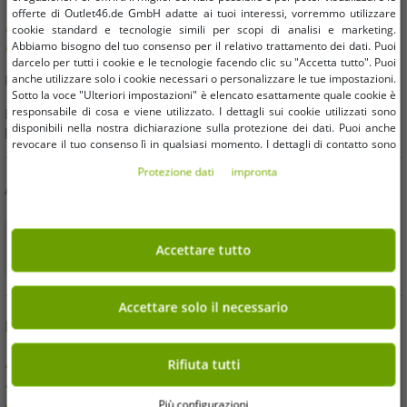
offerte di Outlet46.de GmbH adatte ai tuoi interessi, vorremmo utilizzare
Hai domande o hai bisogno di aiuto? Saremo felici di
cookie standard e tecnologie simili per scopi di analisi e marketing.
consigliarti!
Abbiamo bisogno del tuo consenso per il relativo trattamento dei dati. Puoi
darcelo per tutti i cookie e le tecnologie facendo clic su "Accetta tutto". Puoi
anche utilizzare solo i cookie necessari o personalizzare le tue impostazioni.
E-Mail:
kundendienst@outlet46.de
Sotto la voce "Ulteriori impostazioni" è elencato esattamente quale cookie è
responsabile di cosa e viene utilizzato. I dettagli sui cookie utilizzati sono
La tua richiesta riceverà generalmente risposta entro 24 ore dal
disponibili nella nostra dichiarazione sulla protezione dei dati. Puoi anche
lunedì al venerdì
revocare il tuo consenso lì in qualsiasi momento. I dettagli di contatto sono
disponibili nell'impronta.
Protezione dati
impronta
ACQUISTA IN SICUREZZA
Accettare tutto
Accettare solo il necessario
BENEFICI
Rifiuta tutti
ACQUISTO SU FATTURA
100 Giorni per Effettuare il Reso
Più configurazioni
Spedizione gratuita da 49 € (DE)