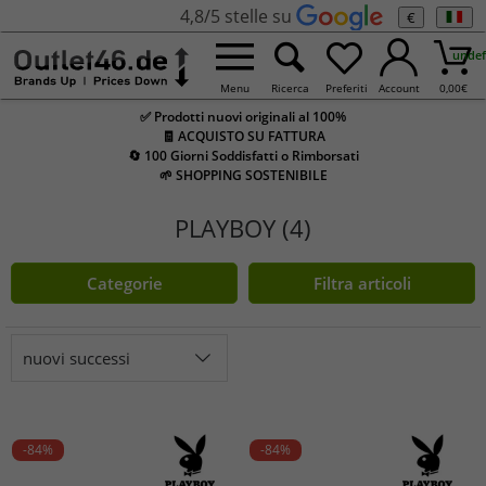
4,8/5 stelle su
€
undef
Menu
Ricerca
Preferiti
Account
0,00
€
✅ Prodotti nuovi originali al 100%
🧾 ACQUISTO SU FATTURA
🔄 100 Giorni Soddisfatti o Rimborsati
🌱 SHOPPING SOSTENIBILE
PLAYBOY (4)
Categorie
Filtra articoli
nuovi successi
-84%
-84%