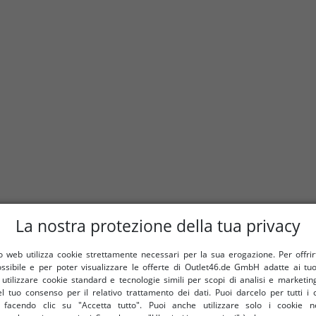
La nostra protezione della tua privacy
 web utilizza cookie strettamente necessari per la sua erogazione. Per offrirti 
ossibile e per poter visualizzare le offerte di Outlet46.de GmbH adatte ai tuoi
tilizzare cookie standard e tecnologie simili per scopi di analisi e marketi
l tuo consenso per il relativo trattamento dei dati. Puoi darcelo per tutti i 
e facendo clic su "Accetta tutto". Puoi anche utilizzare solo i cookie n