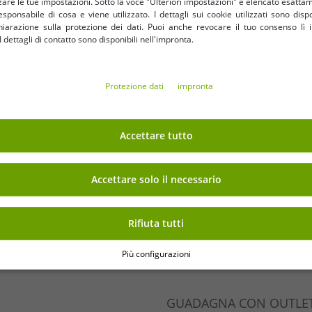
are le tue impostazioni. Sotto la voce "Ulteriori impostazioni" è elencato esatt
sponsabile di cosa e viene utilizzato. I dettagli sui cookie utilizzati sono dispo
hiarazione sulla protezione dei dati. Puoi anche revocare il tuo consenso lì i
uisto
dettagli di contatto sono disponibili nell'impronta.
Il tuo indirizzo em
uo 7% di sconto extra
Protezione dati
impronta
IN SICUREZZA
BENEFICI
Accettare tutto
ACQUISTO SU FATTURA
100 Giorni per Effettuare il
Accettare solo il necessario
Spedizione gratuita da 49 €
Rifiuta tutti
Più configurazioni
GUADAGNA CON OUTLET