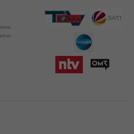
azione
artner