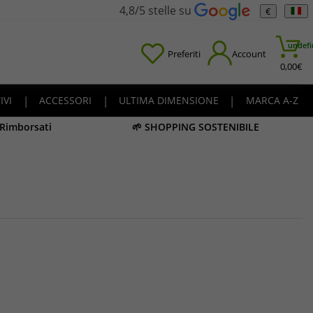
4,8/5 stelle su
€
undefi
Preferiti
Account
0,00
€
IVI
|
ACCESSORI
|
ULTIMA DIMENSIONE
|
MARCA A-Z
 Rimborsati
🌱 SHOPPING SOSTENIBILE