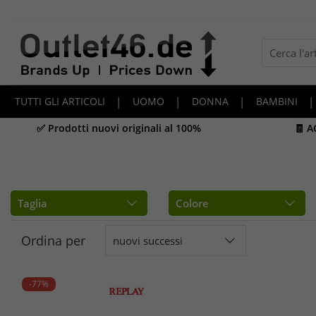
TUTTI GLI ARTICOLI
|
UOMO
|
DONNA
|
BAMBINI
|
✅ Prodotti nuovi originali al 100%
🧾 
Taglia
Colore
Ordina per
nuovi successi
-77%