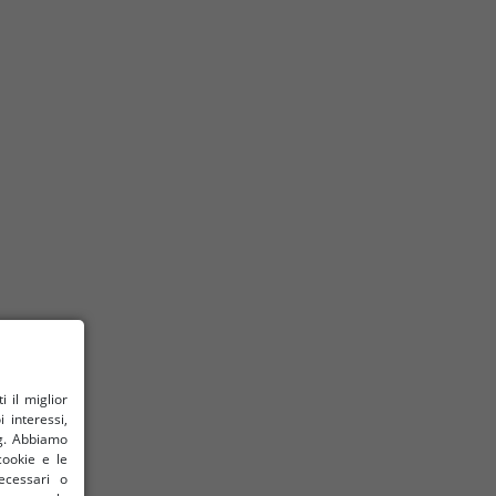
il ​​miglior
 interessi,
ng. Abbiamo
cookie e le
ecessari o