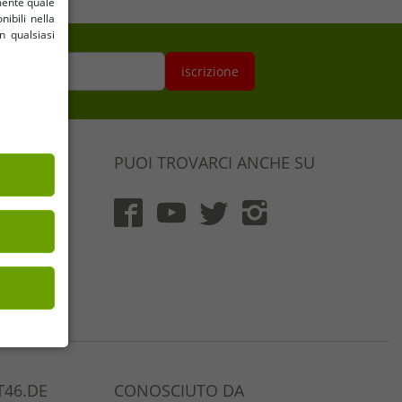
amente quale
nibili nella
n qualsiasi
ail qui
iscrizione
PUOI TROVARCI ANCHE SU
 Reso
 (DE)
46.DE
CONOSCIUTO DA