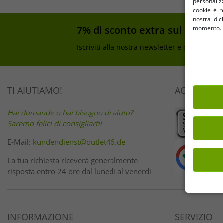
personalizz
cookie è re
nostra dic
7% di sconto extra sul tuo acq
momento. I 
Iscriviti alla nostra newsletter e ottieni il t
TI AIUTIAMO!
ACQUISTA 
Hai domande o hai bisogno di aiuto?
Saremo felici di consigliarti!
E-Mail:
kundendienst@outlet46.de
La tua richiesta riceverà generalmente
risposta entro 24 ore dal lunedì al venerdì
INFORMAZIONE
SERVIZIO