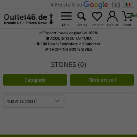
4,8/5 stelle su
€
undef
Menu
Ricerca
Preferiti
Account
0,00
€
✅ Prodotti nuovi originali al 100%
🧾 ACQUISTO SU FATTURA
🔄 100 Giorni Soddisfatti o Rimborsati
🌱 SHOPPING SOSTENIBILE
STONES (0)
Categorie
Filtra articoli
nuovi successi