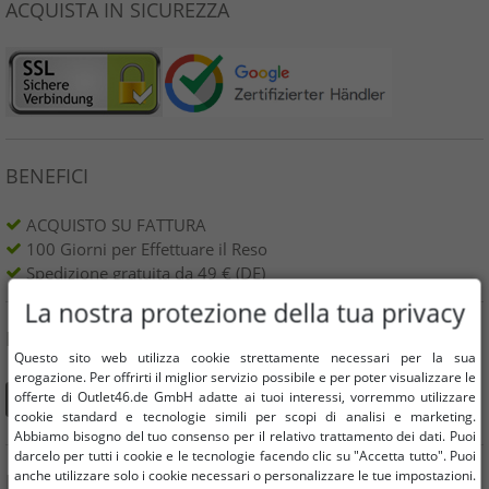
ACQUISTA IN SICUREZZA
BENEFICI
ACQUISTO SU FATTURA
100 Giorni per Effettuare il Reso
Spedizione gratuita da 49 € (DE)
La nostra protezione della tua privacy
PUOI TROVARCI ANCHE SU
Questo sito web utilizza cookie strettamente necessari per la sua
erogazione. Per offrirti il ​​miglior servizio possibile e per poter visualizzare le
offerte di Outlet46.de GmbH adatte ai tuoi interessi, vorremmo utilizzare
cookie standard e tecnologie simili per scopi di analisi e marketing.
Abbiamo bisogno del tuo consenso per il relativo trattamento dei dati. Puoi
darcelo per tutti i cookie e le tecnologie facendo clic su "Accetta tutto". Puoi
anche utilizzare solo i cookie necessari o personalizzare le tue impostazioni.
INFORMAZIONE