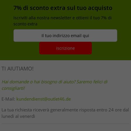
7% di sconto extra sul tuo acquisto
Iscriviti alla nostra newsletter e ottieni il tuo 7% di
sconto extra
Il tuo indirizzo email qui
iscrizione
TI AIUTIAMO!
Hai domande o hai bisogno di aiuto? Saremo felici di
consigliarti!
E-Mail:
kundendienst@outlet46.de
La tua richiesta riceverà generalmente risposta entro 24 ore dal
lunedì al venerdì