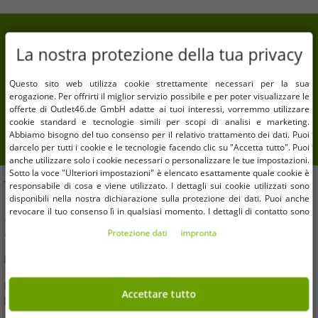
10787 Berlin
Deutschland
7% di sconto extra sul tuo acquisto
bestellung@elevateclo.com
La nostra protezione della tua privacy
Iscriviti alla nostra newsletter e ottieni il tuo 7% di
sconto extra
Questo sito web utilizza cookie strettamente necessari per la sua
erogazione. Per offrirti il ​​miglior servizio possibile e per poter visualizzare le
Il tuo indirizzo email qui
offerte di Outlet46.de GmbH adatte ai tuoi interessi, vorremmo utilizzare
cookie standard e tecnologie simili per scopi di analisi e marketing.
Abbiamo bisogno del tuo consenso per il relativo trattamento dei dati. Puoi
iscrizione
darcelo per tutti i cookie e le tecnologie facendo clic su "Accetta tutto". Puoi
anche utilizzare solo i cookie necessari o personalizzare le tue impostazioni.
Sotto la voce "Ulteriori impostazioni" è elencato esattamente quale cookie è
TI AIUTIAMO!
responsabile di cosa e viene utilizzato. I dettagli sui cookie utilizzati sono
disponibili nella nostra dichiarazione sulla protezione dei dati. Puoi anche
revocare il tuo consenso lì in qualsiasi momento. I dettagli di contatto sono
Hai domande o hai bisogno di aiuto? Saremo felici di
disponibili nell'impronta.
consigliarti!
Protezione dati
impronta
E-Mail:
kundendienst@outlet46.de
La tua richiesta riceverà generalmente risposta entro 24 ore dal
Accettare tutto
lunedì al venerdì