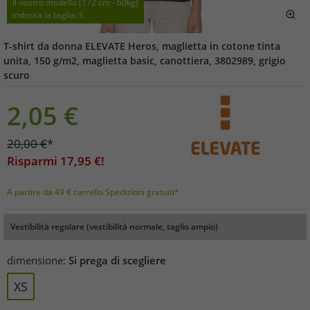
Il nostro modello (172 cm - 60kg)
indossa la taglia: S
T-shirt da donna ELEVATE Heros, maglietta in cotone tinta
unita, 150 g/m2, maglietta basic, canottiera, 3802989, grigio
scuro
2,05
€
20,00
€
*
Risparmi
17,95
€!
A partire da 49 € carrello Spedizioni gratuiti*
Vestibilità regolare (vestibilità normale, taglio ampio)
dimensione:
Si prega di scegliere
XS