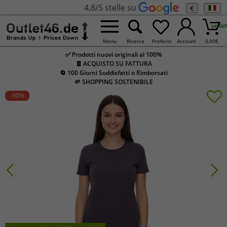
4,8/5 stelle su
€
undef
Menu
Ricerca
Preferiti
Account
0,00
€
✅ Prodotti nuovi originali al 100%
🧾 ACQUISTO SU FATTURA
🔄 100 Giorni Soddisfatti o Rimborsati
🌱 SHOPPING SOSTENIBILE
-90
%