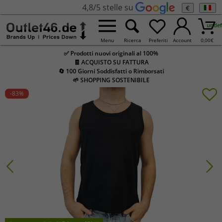
4,8/5 stelle su
€
undef
Menu
Ricerca
Preferiti
Account
0,00
€
✅ Prodotti nuovi originali al 100%
🧾 ACQUISTO SU FATTURA
🔄 100 Giorni Soddisfatti o Rimborsati
🌱 SHOPPING SOSTENIBILE
-83
%