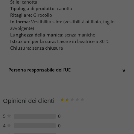
Stile:
canotta
Tipologia di prodotto:
canotta
Ritagliare:
Girocollo
In forma:
Vestibilità slim: (vestibilità attillata, taglio
avvolgente)
Lunghezza della manica:
senza maniche
Istruzioni per la cura:
Lavare in lavatrice a 30°C
Chiusura:
senza chiusura
Persona responsabile dell'UE
Persona responsabile dell'UE
DGN Consulting GmbH
Mahdentalstrasse 112
Opinioni dei clienti
71065 Sindelfingen
Deutschland
contact@stones.eu
5
0
https://www.stones.eu/Company/Kontakt
4
0