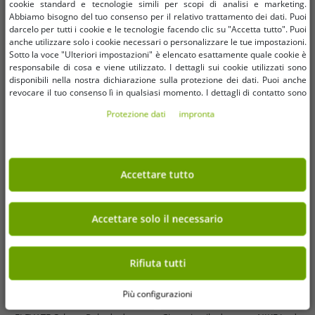
cookie standard e tecnologie simili per scopi di analisi e marketing.
-96%
-82%
Abbiamo bisogno del tuo consenso per il relativo trattamento dei dati. Puoi
darcelo per tutti i cookie e le tecnologie facendo clic su "Accetta tutto". Puoi
anche utilizzare solo i cookie necessari o personalizzare le tue impostazioni.
Sotto la voce "Ulteriori impostazioni" è elencato esattamente quale cookie è
responsabile di cosa e viene utilizzato. I dettagli sui cookie utilizzati sono
disponibili nella nostra dichiarazione sulla protezione dei dati. Puoi anche
revocare il tuo consenso lì in qualsiasi momento. I dettagli di contatto sono
disponibili nell'impronta.
Protezione dati
impronta
Accettare tutto
Accettare solo il necessario
Taglie disponibili
Taglie disponibili
Rifiuta tutti
XS
S
Più configurazioni