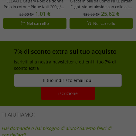
ELEVATE Calgary Polo da donna
Giacca in pile da uomo NIKE Jordan
Polo in cotone Pique Knit 200 g/m²
Flight Mountainside con collo alto,
3808138 Viola
giacca in pelliccia sintetica, giacca
1,01 €
25,62 €
25,00 €*
139,99 €*
da mezza stagione FV7448-010
Nel carrello
Nel carrello
nera
7% di sconto extra sul tuo acquisto
Iscriviti alla nostra newsletter e ottieni il tuo 7% di
sconto extra
Il tuo indirizzo email qui
iscrizione
TI AIUTIAMO!
Hai domande o hai bisogno di aiuto? Saremo felici di
consigliarti!