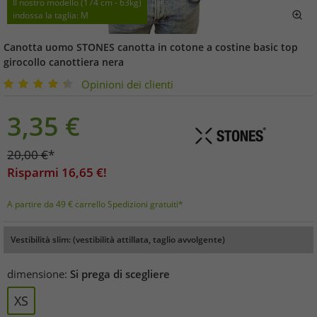
Il nostro modello (174 cm - 63kg)
indossa la taglia: M
Canotta uomo STONES canotta in cotone a costine basic top
girocollo canottiera nera
Opinioni dei clienti
3,35
€
20,00
€
*
Risparmi
16,65
€!
A partire da 49 € carrello Spedizioni gratuiti*
Vestibilità slim: (vestibilità attillata, taglio avvolgente)
dimensione:
Si prega di scegliere
XS