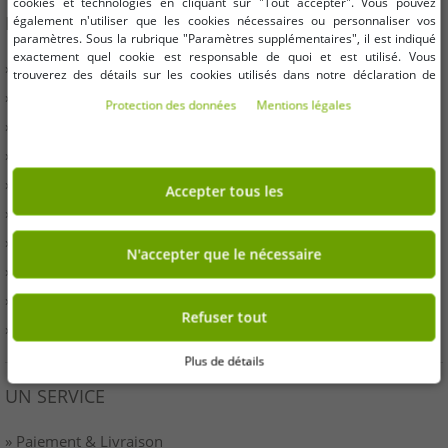
cookies et technologies en cliquant sur "Tout accepter". Vous pouvez
INFORMATION
également n'utiliser que les cookies nécessaires ou personnaliser vos
paramètres. Sous la rubrique "Paramètres supplémentaires", il est indiqué
exactement quel cookie est responsable de quoi et est utilisé. Vous
» Entreprises
trouverez des détails sur les cookies utilisés dans notre déclaration de
protection des données. Vous pouvez également y révoquer votre
» Vos avantages
Protection des données
Mentions légales
consentement à tout moment. Les coordonnées se trouvent dans les
» Produits originaux et récompenses Outlet46
mentions légales.
» Presse
» Droit de rétractation
Accepter tous les
» Conditions
» Imprimer
N'accepter que le nécessaire
» Élimination de la batterie
» protection des données
Refuser tout
» Paramètres des cookies
Plus de détails
UN SERVICE
» Paiement & Livraison