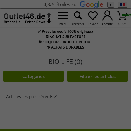
4,8/5 étoiles sur
€
undef
menu
chercher
Favoris
Compte
0,00
€
✅ Produits neufs 100% originaux
🧾 ACHAT SUR FACTURE
🔄 100 JOURS DROIT DE RETOUR
🌱 ACHATS DURABLES
BIO LIFE (0)
Catégories
Filtrer les articles
Articles les plus récents