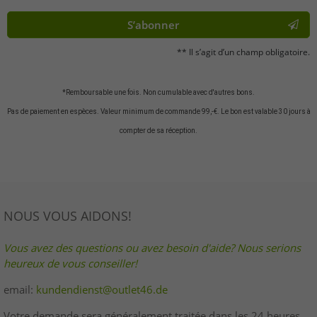
S’abonner
** Il s’agit d’un champ obligatoire.
*Remboursable une fois. Non cumulable avec d'autres bons.
Pas de paiement en espèces. Valeur minimum de commande 99,-€. Le bon est valable 30 jours à
compter de sa réception.
NOUS VOUS AIDONS!
Vous avez des questions ou avez besoin d'aide? Nous serions
heureux de vous conseiller!
email:
kundendienst@outlet46.de
Votre demande sera généralement traitée dans les 24 heures