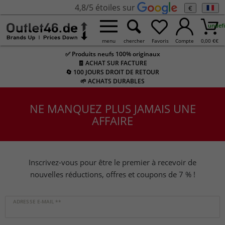
4,8/5 étoiles sur
€
undef
menu
chercher
Favoris
Compte
0,00 €
€
✅ Produits neufs 100% originaux
🧾 ACHAT SUR FACTURE
🔄 100 JOURS DROIT DE RETOUR
🌱 ACHATS DURABLES
NE MANQUEZ PLUS JAMAIS UNE
AFFAIRE
Inscrivez-vous pour être le premier à recevoir de
nouvelles réductions, offres et coupons de 7 % !
Ceres::Template.newsletterHoneypotLabel
ADRESSE E-MAIL **