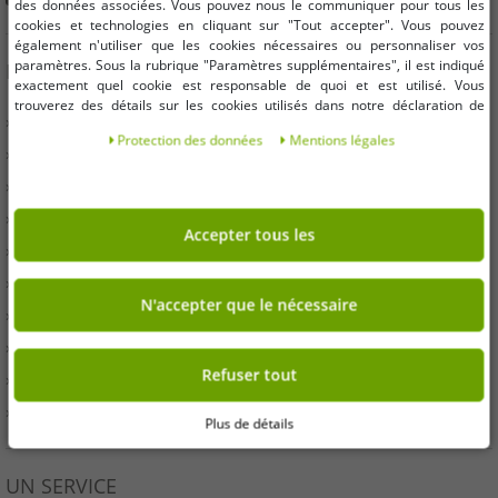
des données associées. Vous pouvez nous le communiquer pour tous les
cookies et technologies en cliquant sur "Tout accepter". Vous pouvez
également n'utiliser que les cookies nécessaires ou personnaliser vos
paramètres. Sous la rubrique "Paramètres supplémentaires", il est indiqué
INFORMATION
exactement quel cookie est responsable de quoi et est utilisé. Vous
trouverez des détails sur les cookies utilisés dans notre déclaration de
» Entreprises
protection des données. Vous pouvez également y révoquer votre
Protection des données
Mentions légales
consentement à tout moment. Les coordonnées se trouvent dans les
» Vos avantages
mentions légales.
» Produits originaux et récompenses Outlet46
» Presse
Accepter tous les
» Droit de rétractation
» Conditions
N'accepter que le nécessaire
» Imprimer
» Élimination de la batterie
Refuser tout
» protection des données
» Paramètres des cookies
Plus de détails
UN SERVICE