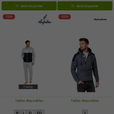
avec logo AF74, Gris chiné/Bleu
en bleu, gris et noir
dans le panier
dans le panier
foncé/Blanc
-78%
-85%
Tailles disponibles
Tailles disponibles
M
L
XL
XXL
S