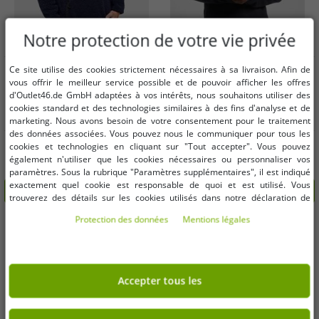
Notre protection de votre vie privée
Tailles disponibles
Tailles disponibles
Ce site utilise des cookies strictement nécessaires à sa livraison. Afin de
vous offrir le meilleur service possible et de pouvoir afficher les offres
d'Outlet46.de GmbH adaptées à vos intérêts, nous souhaitons utiliser des
4XL
6XL
4XL
cookies standard et des technologies similaires à des fins d'analyse et de
marketing. Nous avons besoin de votre consentement pour le traitement
des données associées. Vous pouvez nous le communiquer pour tous les
Sweat à capuche confortable
Sweat-shirt décontracté Brandit
cookies et technologies en cliquant sur "Tout accepter". Vous pouvez
Brandit pour homme, bleu marine
pour homme avec fermeture éclair,
également n'utiliser que les cookies nécessaires ou personnaliser vos
bleu marine
21,17 €
8,06 €
Avant:
69,90 €*
Avant:
24,99 €*
paramètres. Sous la rubrique "Paramètres supplémentaires", il est indiqué
exactement quel cookie est responsable de quoi et est utilisé. Vous
dans le panier
dans le panier
trouverez des détails sur les cookies utilisés dans notre déclaration de
protection des données. Vous pouvez également y révoquer votre
Protection des données
Mentions légales
-70%
-86%
consentement à tout moment. Les coordonnées se trouvent dans les
mentions légales.
Accepter tous les