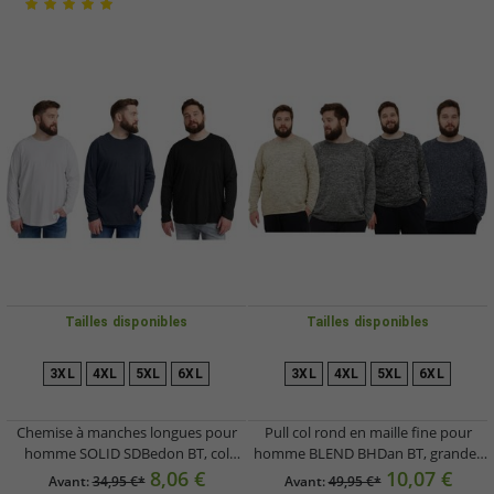
Tailles disponibles
Tailles disponibles
3XL
4XL
5XL
6XL
3XL
4XL
5XL
6XL
Chemise à manches longues pour
Pull col rond en maille fine pour
homme SOLID SDBedon BT, col
homme BLEND BHDan BT, grandes
rond, grandes tailles, référence
tailles 20713439, beige, gris, noir ou
8,06 €
10,07 €
Avant:
34,95 €*
Avant:
49,95 €*