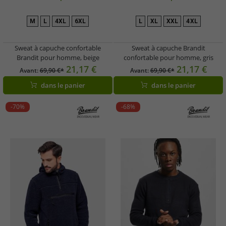
M
L
4XL
6XL
L
XL
XXL
4XL
Sweat à capuche confortable
Sweat à capuche Brandit
Brandit pour homme, beige
confortable pour homme, gris
21,17 €
21,17 €
Avant:
69,90 €*
Avant:
69,90 €*
dans le panier
dans le panier
-70%
-68%