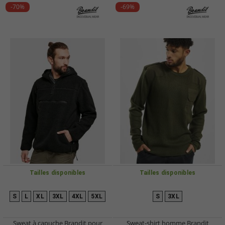
-70%
-69%
Tailles disponibles
Tailles disponibles
S
L
XL
3XL
4XL
5XL
S
3XL
Sweat à capuche Brandit pour
Sweat-shirt homme Brandit