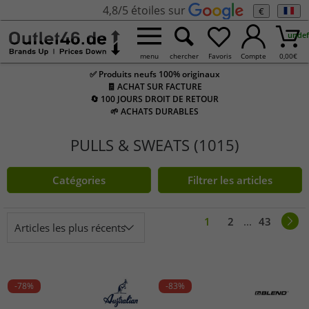
4,8/5 étoiles sur
€
undef
menu
chercher
Favoris
Compte
0,00
€
✅ Produits neufs 100% originaux
🧾 ACHAT SUR FACTURE
🔄 100 JOURS DROIT DE RETOUR
🌱 ACHATS DURABLES
PULLS & SWEATS (1015)
Catégories
Filtrer les articles
1
2
...
43
Articles les plus récents
-78%
-83%