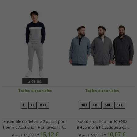
Tailles disponibles
Tailles disponibles
L
XL
XXL
3XL
4XL
5XL
6XL
Ensemble de détente 2 pièces pour
Sweat-shirt homme BLEND
homme Australian Homewear : Pull
BHLenner BT classique à col
et pantalon de jogging en coton
montant, grandes tailles 20714929
15,12 €
10,07 €
Avant:
69,99 €*
Avant:
59,95 €*