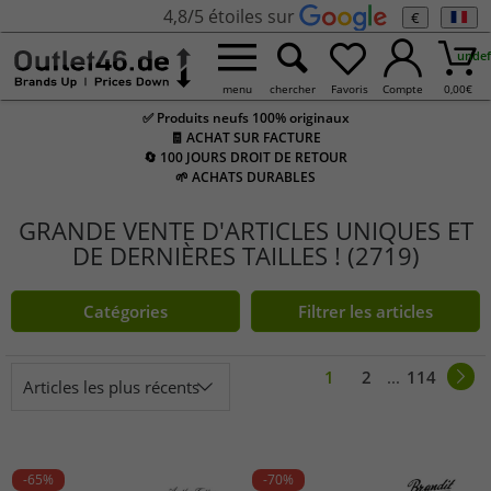
4,8/5 étoiles sur
€
undef
menu
chercher
Favoris
Compte
0,00
€
✅ Produits neufs 100% originaux
🧾 ACHAT SUR FACTURE
🔄 100 JOURS DROIT DE RETOUR
🌱 ACHATS DURABLES
GRANDE VENTE D'ARTICLES UNIQUES ET
DE DERNIÈRES TAILLES ! (2719)
Catégories
Filtrer les articles
1
2
...
114
Articles les plus récents
-65%
-70%