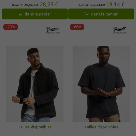
crème
28,23 €
18,14 €
Avant:
79,90 €*
Avant:
59,99 €*
dans le panier
dans le panier
-70%
-66%
Tailles disponibles
Tailles disponibles