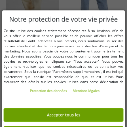
Notre protection de votre vie privée
Ce site utilise des cookies strictement nécessaires à sa livraison. Afin de
Tailles disponibles
Tailles disponibles
vous offrir le meilleur service possible et de pouvoir afficher les offres
d'Outlet46.de GmbH adaptées à vos intérêts, nous souhaitons utiliser des
cookies standard et des technologies similaires à des fins d'analyse et de
L
5XL
W25/L28
marketing. Nous avons besoin de votre consentement pour le traitement
des données associées. Vous pouvez nous le communiquer pour tous les
cookies et technologies en cliquant sur "Tout accepter". Vous pouvez
Pantalon femme Urban Classics
HOMEBOY X-TRA MOON pantalon
également n'utiliser que les cookies nécessaires ou personnaliser vos
confortable 330 g/m² en coton écru-
en jean femme jean baggy taille
paramètres. Sous la rubrique "Paramètres supplémentaires", il est indiqué
blanc
haute 02PA0379 bleu
13,10 €
32,26 €
Avant:
49,99 €*
Avant:
79,96 €*
exactement quel cookie est responsable de quoi et est utilisé. Vous
trouverez des détails sur les cookies utilisés dans notre déclaration de
dans le panier
dans le panier
protection des données. Vous pouvez également y révoquer votre
Protection des données
Mentions légales
consentement à tout moment. Les coordonnées se trouvent dans les
-60%
-37%
mentions légales.
Accepter tous les