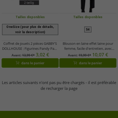
Tailles disponibles
Tailles disponibles
OneSize (pour plus de détails,
54
voir la description)
Coffret de jouets 2 pièces GABBY'S
Blouson en laine effet laine pour
DOLLHOUSE : Figurines Pandy Paws
femme, facile d'entretien, avec
et Chumsley avec accessoires –
boutons décoratifs, grandes tailles,
3,02 €
10,07 €
Avant:
13,99 €*
Avant:
19,99 €*
Rose/Turquoise/Multicolore
réf. 973668 Vert
dans le panier
dans le panier
Les articles suivants n'ont pas pu être chargés - il est préférable
de recharger la page