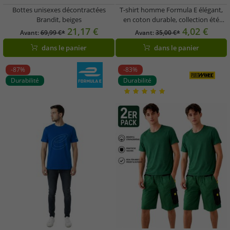
Bottes unisexes décontractées
T-shirt homme Formula E élégant,
Brandit, beiges
en coton durable, collection été
« Change Accelerated », Motorsport
21,17 €
4,02 €
Avant:
69,99 €*
Avant:
35,00 €*
701223590 001 Bleu marine
dans le panier
dans le panier
-87%
-83%
Durabilité
Durabilité