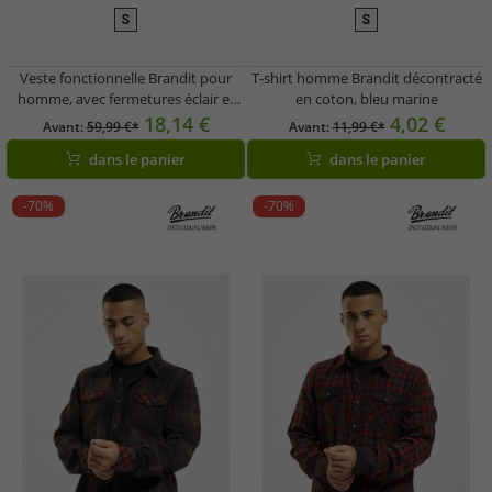
S
S
Veste fonctionnelle Brandit pour
T-shirt homme Brandit décontracté
homme, avec fermetures éclair et
en coton, bleu marine
poches, noire
18,14 €
4,02 €
Avant:
59,99 €*
Avant:
11,99 €*
dans le panier
dans le panier
-70%
-70%