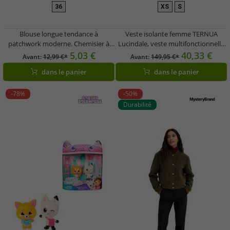
36
XS
S
Blouse longue tendance à
Veste isolante femme TERNUA
patchwork moderne. Chemisier à
Lucindale, veste multifonctionnelle
manches longues 913770 Blanc/Noir
et durable avec Microshell et
5,03 €
40,33 €
Avant:
12,99 €*
Avant:
149,95 €*
Thermashell 1643646-9937 Noir
dans le panier
dans le panier
-78%
-50%
Durabilité