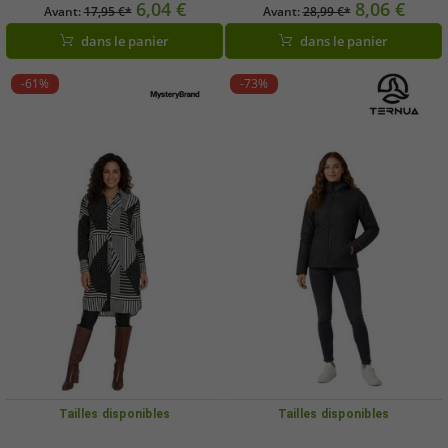
20718780-110602
bretelles rembourrées, bonnet E,
6,04 €
8,06 €
Avant:
17,95 €*
Avant:
28,99 €*
914316, noir/blanc
dans le panier
dans le panier
-61%
-73%
Tailles disponibles
Tailles disponibles