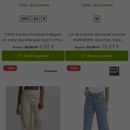
Tailles disponibles
Tailles disponibles
XXS
XS
S
M
T-shirt homme Formula E élégant,
Lot de 2 shorts de travail homme
en coton durable avec logo Formula
PUREWORK, 6 poches, style
E, idéal pour l'été, inspiré du sport
bermuda cargo, pantalon de travail
4,02 €
10,07 €
Avant:
30,00 €*
Avant:
59,90 €*
automobile, référence 701223608
éco-responsable, idéal pour le
dans le panier
dans le panier
002, bleu
jardinage, vert/noir/jaune
-74%
-60%