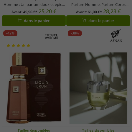
Homme : Un parfum doux et épicé
Parfum Homme, Parfum Corps
aux notes fraîches et chaudes, 100
Fruité-Fumé, 105 ml, Noir
25,20 €
28,23 €
Avant:
49,90 €*
Avant:
61,00 €*
ml, Flacon Noir
dans le panier
dans le panier
-42%
-38%
Tailles disponibles
Tailles disponibles