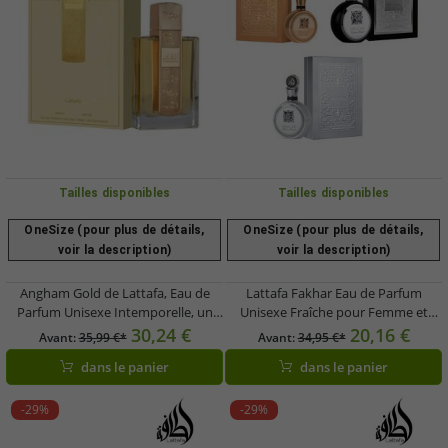
Tailles disponibles
Tailles disponibles
OneSize (pour plus de détails,
OneSize (pour plus de détails,
voir la description)
voir la description)
Angham Gold de Lattafa, Eau de
Lattafa Fakhar Eau de Parfum
Parfum Unisexe Intemporelle, un
Unisexe Fraîche pour Femme et
parfum élégant pour le corps, pour
Homme 100 ml en Argent,
30,24 €
20,16 €
Avant:
35,99 €*
Avant:
34,95 €*
homme et femme, 100 ml Or
Argent/Noir ou Or
dans le panier
dans le panier
-29%
-29%