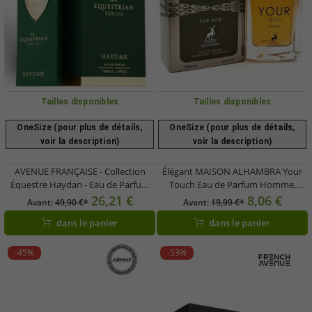
Tailles disponibles
Tailles disponibles
OneSize (pour plus de détails,
OneSize (pour plus de détails,
voir la description)
voir la description)
AVENUE FRANÇAISE - Collection
Élégant MAISON ALHAMBRA Your
Équestre Haydan - Eau de Parfum
Touch Eau de Parfum Homme,
Homme - Parfum Aromatique-Boisé
Parfum Corps Aromatique et Frais,
26,21 €
8,06 €
Avant:
49,90 €*
Avant:
19,99 €*
- 100 ml - Vert
30 ml Argent
dans le panier
dans le panier
-45%
-53%