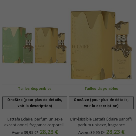
Tailles disponibles
Tailles disponibles
OneSize (pour plus de détails,
OneSize (pour plus de détails,
voir la description)
voir la description)
Lattafa Éclaire, parfum unisexe
L'irrésistible Lattafa Éclaire Banoffi,
exceptionnel, fragrance corporelle
parfum unisexe, fragrance
douce pour femme et homme, 100
corporelle douce et chaleureuse
28,23 €
28,23 €
Avant:
39,95 €*
Avant:
39,95 €*