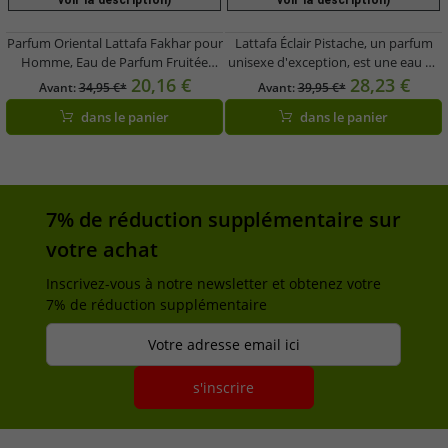
voir la description)
voir la description)
Parfum Oriental Lattafa Fakhar pour
Lattafa Éclair Pistache, un parfum
Homme, Eau de Parfum Fruitée
unisexe d'exception, est une eau de
Pétillante 100ml Argent/Noir
toilette douce et crémeuse pour
20,16 €
28,23 €
Avant:
34,95 €*
Avant:
39,95 €*
femme et homme, 100 ml, flacon
dans le panier
dans le panier
vert.
7% de réduction supplémentaire sur
votre achat
Inscrivez-vous à notre newsletter et obtenez votre
7% de réduction supplémentaire
Votre adresse email ici
s'inscrire