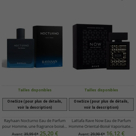
Tailles disponibles
Tailles disponibles
OneSize (pour plus de détails,
OneSize (pour plus de détails,
voir la description)
voir la description)
Rayhaan Nocturno Eau de Parfum
Lattafa Rave Now Eau de Parfum
pour Homme, une fragrance boisée-
Homme Oriental-Boisé Vaporisateur
ambrée aux notes de santal et
100ml Noir
25,20 €
16,12 €
Avant:
39,99 €*
Avant:
29,90 €*