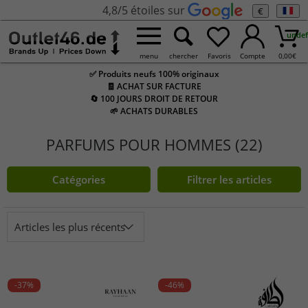
4,8/5 étoiles sur
€
undef
menu
chercher
Favoris
Compte
0,00
€
✅ Produits neufs 100% originaux
🧾 ACHAT SUR FACTURE
🔄 100 JOURS DROIT DE RETOUR
🌱 ACHATS DURABLES
PARFUMS POUR HOMMES (22)
Catégories
Filtrer les articles
Articles les plus récents
-37%
-46%