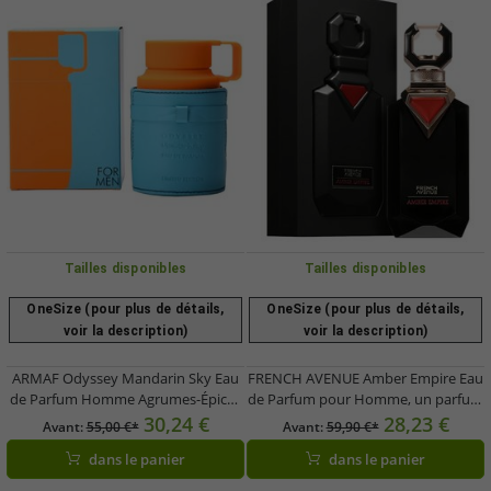
Tailles disponibles
Tailles disponibles
OneSize (pour plus de détails,
OneSize (pour plus de détails,
voir la description)
voir la description)
ARMAF Odyssey Mandarin Sky Eau
FRENCH AVENUE Amber Empire Eau
de Parfum Homme Agrumes-Épices
de Parfum pour Homme, un parfum
100ml Orange/Bleu
doux et épicé, pour le corps, flacon
30,24 €
28,23 €
Avant:
55,00 €*
Avant:
59,90 €*
noir
dans le panier
dans le panier