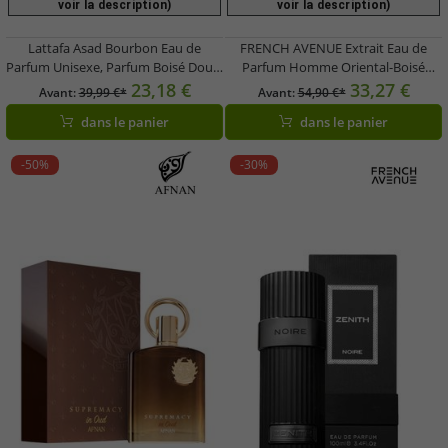
voir la description)
voir la description)
Lattafa Asad Bourbon Eau de
FRENCH AVENUE Extrait Eau de
Parfum Unisexe, Parfum Boisé Doux,
Parfum Homme Oriental-Boisé
Vaporisateur 100 ml, Marron
Blanc
23,18 €
33,27 €
Avant:
39,99 €*
Avant:
54,90 €*
dans le panier
dans le panier
-50%
-30%