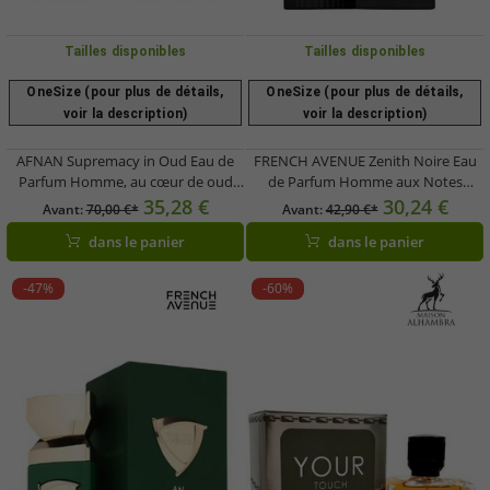
Tailles disponibles
Tailles disponibles
OneSize (pour plus de détails,
OneSize (pour plus de détails,
voir la description)
voir la description)
AFNAN Supremacy in Oud Eau de
FRENCH AVENUE Zenith Noire Eau
Parfum Homme, au cœur de oud
de Parfum Homme aux Notes
précieux, Parfum Corporel, 100 ml,
Boisées et Résineuses
35,28 €
30,24 €
Avant:
70,00 €*
Avant:
42,90 €*
Marron
dans le panier
dans le panier
-47%
-60%