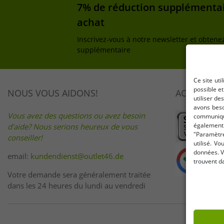
7% de réduction supplémentai
achat
Inscrivez-vous à notre newsletter et obtene
supplémentaire
Ce site uti
possible e
NOUS VOUS AIDONS!
ACHETEZ E
utiliser de
avons beso
Vous avez des questions ou avez besoin
communique
également 
d'aide? Nous serions heureux de vous
"Paramètre
conseiller!
utilisé. V
données. V
email:
kundendienst@outlet46.de
trouvent d
Votre demande sera généralement traitée
dans les 24 heures du lundi au vendredi