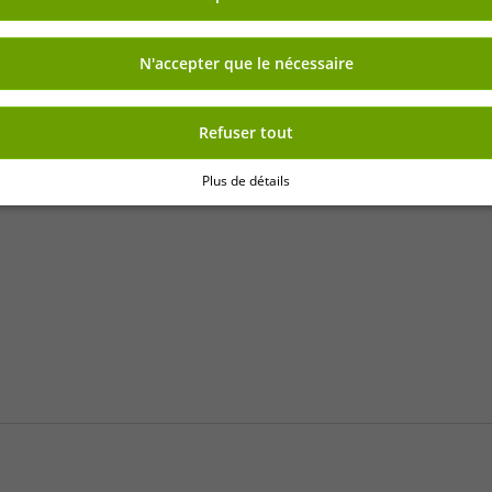
E
GAGNEZ DE L'ARGENT A
OUTLET46.DE
Livraison
N'accepter que le nécessaire
» Clients B2B et entreprises
» Boutique franchisée
Refuser tout
» Programme de partenariat aff
à la newsletter
Plus de détails
» Avantages en tant que clien
re de la newsletter