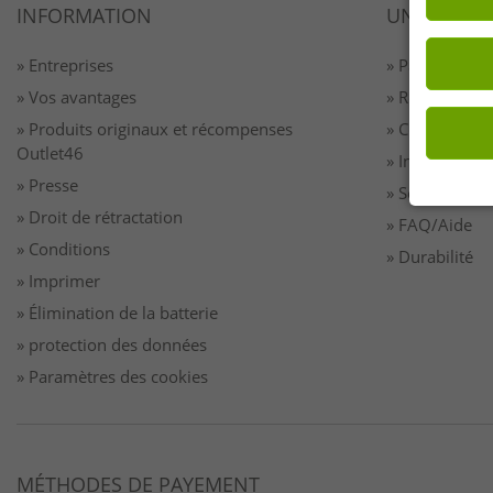
INFORMATION
UN SERVIC
» Entreprises
» Paiement & 
» Vos avantages
» Retour
» Produits originaux et récompenses
» Contact
Outlet46
» Inscription 
» Presse
» Se désinscri
» Droit de rétractation
» FAQ/Aide
» Conditions
» Durabilité
» Imprimer
» Élimination de la batterie
» protection des données
» Paramètres des cookies
MÉTHODES DE PAYEMENT