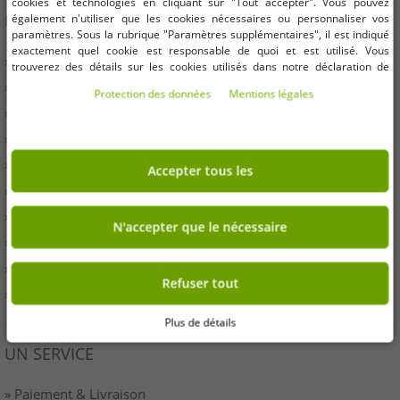
cookies et technologies en cliquant sur "Tout accepter". Vous pouvez
INFORMATION
également n'utiliser que les cookies nécessaires ou personnaliser vos
paramètres. Sous la rubrique "Paramètres supplémentaires", il est indiqué
exactement quel cookie est responsable de quoi et est utilisé. Vous
» Entreprises
trouverez des détails sur les cookies utilisés dans notre déclaration de
protection des données. Vous pouvez également y révoquer votre
» Vos avantages
Protection des données
Mentions légales
consentement à tout moment. Les coordonnées se trouvent dans les
» Produits originaux et récompenses Outlet46
mentions légales.
» Presse
» Droit de rétractation
Accepter tous les
» Conditions
» Imprimer
N'accepter que le nécessaire
» Élimination de la batterie
» protection des données
Refuser tout
» Paramètres des cookies
Plus de détails
UN SERVICE
» Paiement & Livraison