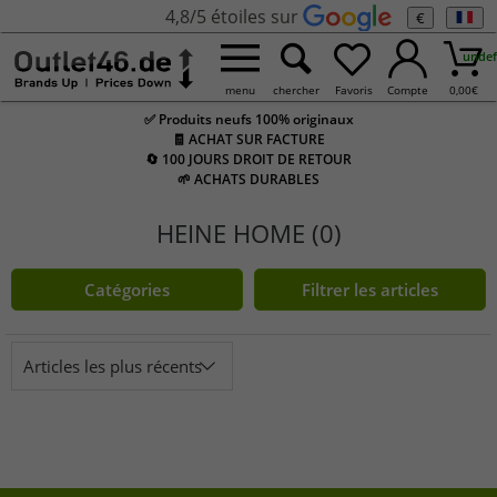
4,8/5 étoiles sur
€
undef
menu
chercher
Favoris
Compte
0,00
€
✅ Produits neufs 100% originaux
🧾 ACHAT SUR FACTURE
🔄 100 JOURS DROIT DE RETOUR
🌱 ACHATS DURABLES
HEINE HOME (0)
Catégories
Filtrer les articles
Articles les plus récents