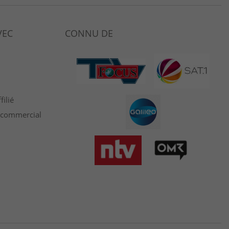
VEC
CONNU DE
ilié
t commercial