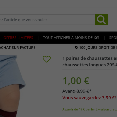
OFFRES LIMITÉES
|
TOUT AFFICHER À MOINS DE X€!
|
SPO
 ACHAT SUR FACTURE
🔄 100 JOURS DROIT DE
1 paires de chaussettes 
chaussettes longues 20S-
1,00
€
Avant:
8,99
€
*
Vous sauvegardez
7,99
€!
A partir de 49 € panier Livraison grat