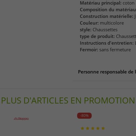
Matériau principal:
coton
Composition du matériau
Construction matérielle:
Couleur:
multicolore
style:
Chaussettes
type de produit:
Chausset
Instructions d'entretien:
Fermoir:
sans fermeture
Personne responsable de 
Personne responsable de l'
Mustard London
PLUS D'ARTICLES EN PROMOTION
Great Portland Street 167
EC1A 1AA London
United Kingdom
-80%
website@justmustard.com