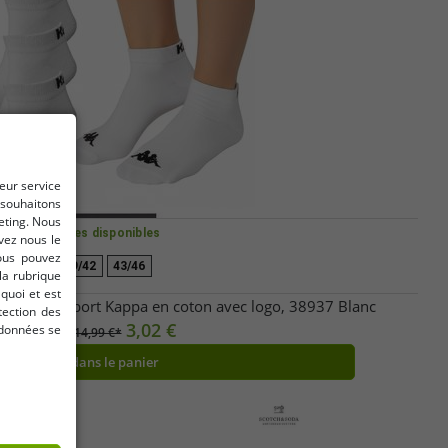
leur service
 souhaitons
keting. Nous
Tailles disponibles
vez nous le
Vous pouvez
39/42
43/46
la rubrique
quoi et est
ssettes de sport Kappa en coton avec logo, 38937 Blanc
tection des
3,02 €
rdonnées se
Avant:
14,99 €*
dans le panier