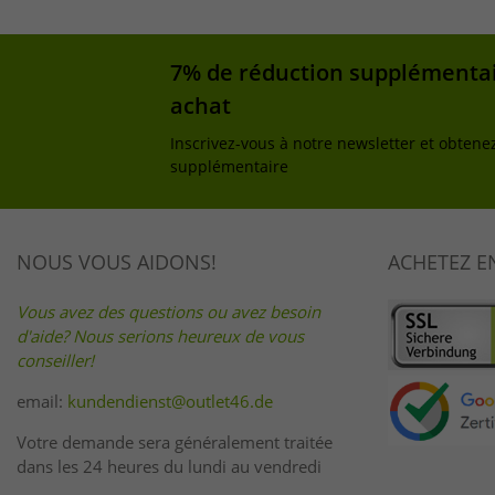
7% de réduction supplémentai
achat
Inscrivez-vous à notre newsletter et obtene
supplémentaire
NOUS VOUS AIDONS!
ACHETEZ E
Vous avez des questions ou avez besoin
d'aide? Nous serions heureux de vous
conseiller!
email:
kundendienst@outlet46.de
Votre demande sera généralement traitée
dans les 24 heures du lundi au vendredi