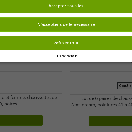
Accepter tous les
N'accepter que le nécessaire
Refuser tout
Plus de détails
OneSize
me et femme, chaussettes de
Lot de 6 paires de cha
0, noires
Amsterdam, pointures 41 à 46, 