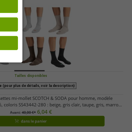
Tailles disponibles
 (pour plus de détails, voir la description)
ussettes mi-mollet SCOTCH & SODA pour homme, modèle
coloris SS43442-280 : beige, gris clair, taupe, gris, marron,
anthracite
6,04 €
Avant:
40,00 €*
dans le panier