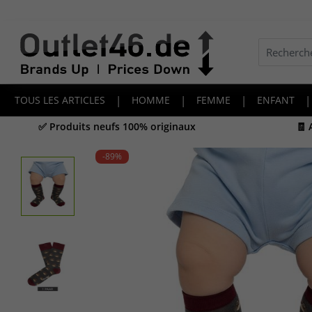
TOUS LES ARTICLES
|
HOMME
|
FEMME
|
ENFANT
|
✅ Produits neufs 100% originaux
🧾
-89
%