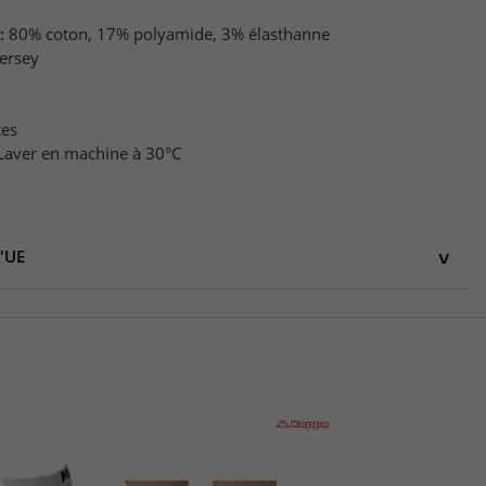
:
80% coton, 17% polyamide, 3% élasthanne
Jersey
tes
Laver en machine à 30°C
l'UE
UE
-169