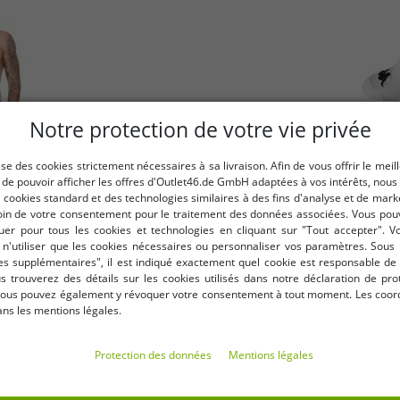
Notre protection de votre vie privée
lise des cookies strictement nécessaires à sa livraison. Afin de vous offrir le meil
t de pouvoir afficher les offres d'Outlet46.de GmbH adaptées à vos intérêts, nous
s cookies standard et des technologies similaires à des fins d'analyse et de mar
in de votre consentement pour le traitement des données associées. Vous pou
r pour tous les cookies et technologies en cliquant sur "Tout accepter". 
n'utiliser que les cookies nécessaires ou personnaliser vos paramètres. Sous 
s supplémentaires", il est indiqué exactement quel cookie est responsable de 
s 351K1JW AEB noir/blanc
Lot de 3 paires de chau
ous trouverez des détails sur les cookies utilisés dans notre déclaration de pro
ous pouvez également y révoquer votre consentement à tout moment. Les coo
ans les mentions légales.
Protection des données
Mentions légales
-85%