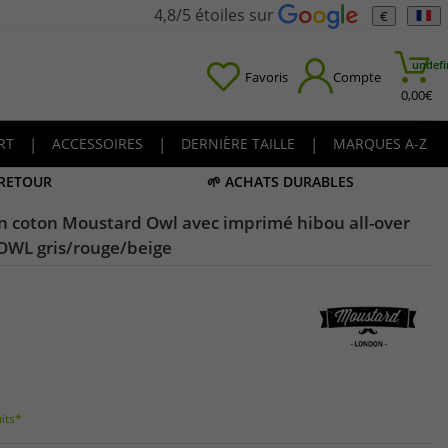
4,8/5 étoiles sur
€
undefi
Favoris
Compte
0,00
€
RT
|
ACCESSOIRES
|
DERNIÈRE TAILLE
|
MARQUES A-Z
 RETOUR
🌱 ACHATS DURABLES
en coton Moustard Owl avec imprimé hibou all-over
OWL gris/rouge/beige
uits*