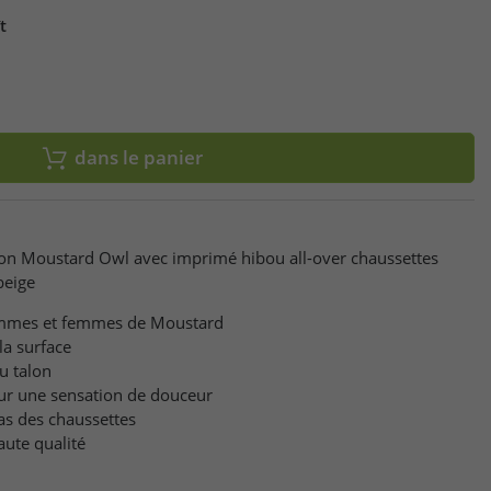
t
dans le panier
ton Moustard Owl avec imprimé hibou all-over chaussettes
beige
ommes et femmes de Moustard
la surface
u talon
our une sensation de douceur
as des chaussettes
aute qualité