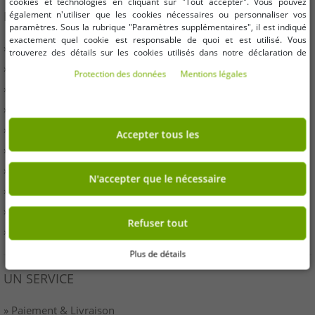
cookies et technologies en cliquant sur "Tout accepter". Vous pouvez
INFORMATION
également n'utiliser que les cookies nécessaires ou personnaliser vos
paramètres. Sous la rubrique "Paramètres supplémentaires", il est indiqué
exactement quel cookie est responsable de quoi et est utilisé. Vous
» Entreprises
trouverez des détails sur les cookies utilisés dans notre déclaration de
protection des données. Vous pouvez également y révoquer votre
» Vos avantages
Protection des données
Mentions légales
consentement à tout moment. Les coordonnées se trouvent dans les
» Produits originaux et récompenses Outlet46
mentions légales.
» Presse
» Droit de rétractation
Accepter tous les
» Conditions
» Imprimer
N'accepter que le nécessaire
» Élimination de la batterie
» protection des données
Refuser tout
» Paramètres des cookies
Plus de détails
UN SERVICE
» Paiement & Livraison