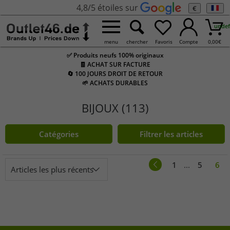
4,8/5 étoiles sur
€
undef
menu
chercher
Favoris
Compte
0,00
€
✅ Produits neufs 100% originaux
🧾 ACHAT SUR FACTURE
🔄 100 JOURS DROIT DE RETOUR
🌱 ACHATS DURABLES
BIJOUX (113)
Catégories
Filtrer les articles
1
...
5
6
Articles les plus récents