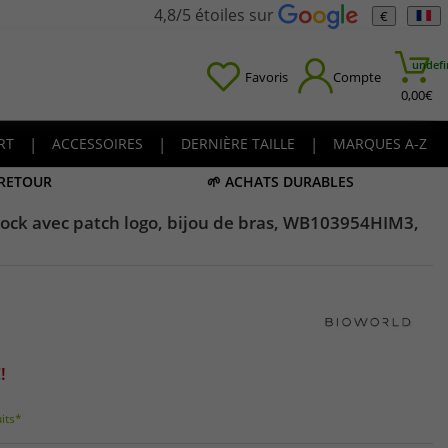
4,8/5 étoiles sur
€
undefi
Favoris
Compte
0,00
€
RT
|
ACCESSOIRES
|
DERNIÈRE TAILLE
|
MARQUES A-Z
 RETOUR
🌱 ACHATS DURABLES
rock avec patch logo, bijou de bras, WB103954HIM3,
!
uits*