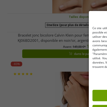
Tailles disponibles
OneSize (pour plus de détails, voir la desc
Ce site uti
possible e
Bracelet jonc bicolore Calvin Klein pour femme, en aci
utiliser de
KJ06BD2001, disponible en noir/or, argent/or rose, arg
avons beso
10,07 €
communique
Avant:
149,00 €*
également 
dans le panier
"Paramètre
utilisé. V
données. V
-83%
trouvent d