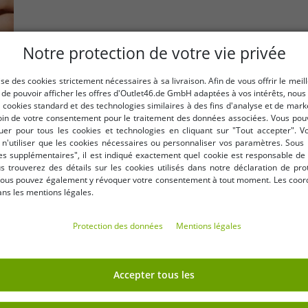
Notre protection de votre vie privée
ription)
OneSize
lise des cookies strictement nécessaires à sa livraison. Afin de vous offrir le meil
t de pouvoir afficher les offres d'Outlet46.de GmbH adaptées à vos intérêts, nous
er inoxydable, référence
Bracelet élégant Calvin Klein 
s cookies standard et des technologies similaires à des fins d'analyse et de mar
ent/or ou gris foncé/or.
in de votre consentement pour le traitement des données associées. Vous pou
r pour tous les cookies et technologies en cliquant sur "Tout accepter". 
n'utiliser que les cookies nécessaires ou personnaliser vos paramètres. Sous 
s supplémentaires", il est indiqué exactement quel cookie est responsable de 
ous trouverez des détails sur les cookies utilisés dans notre déclaration de pro
ous pouvez également y révoquer votre consentement à tout moment. Les coo
-93%
ans les mentions légales.
Protection des données
Mentions légales
Accepter tous les