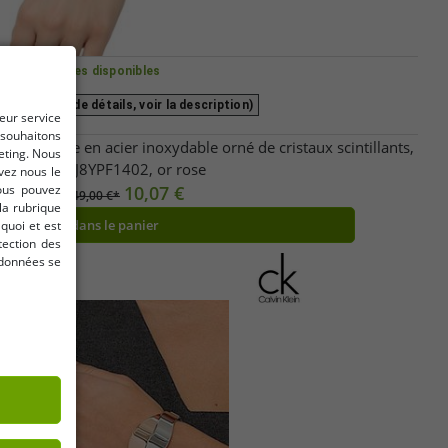
Tailles disponibles
 (pour plus de détails, voir la description)
leur service
 souhaitons
pour femme en acier inoxydable orné de cristaux scintillants,
keting. Nous
taille XS, KJ8YPF1402, or rose
vez nous le
Vous pouvez
10,07 €
Avant:
149,00 €*
la rubrique
dans le panier
quoi et est
tection des
rdonnées se