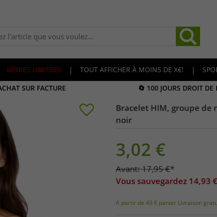
OFFRES LIMITÉES
|
TOUT AFFICHER À MOINS DE X€!
|
SPO
 ACHAT SUR FACTURE
🔄 100 JOURS DROIT DE
Bracelet HIM, groupe de 
noir
3,02
€
Avant:
17,95
€
*
Vous sauvegardez
14,93
€
A partir de 49 € panier Livraison grat