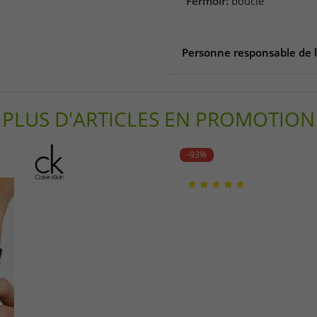
Fermoir:
boucle
Personne responsable de 
Personne responsable de l'
Bioworld UK Ltd
PLUS D'ARTICLES EN PROMOTION
Irving 75038
1159 Texas
USA
-93%
bwimerchandise@bioworldi