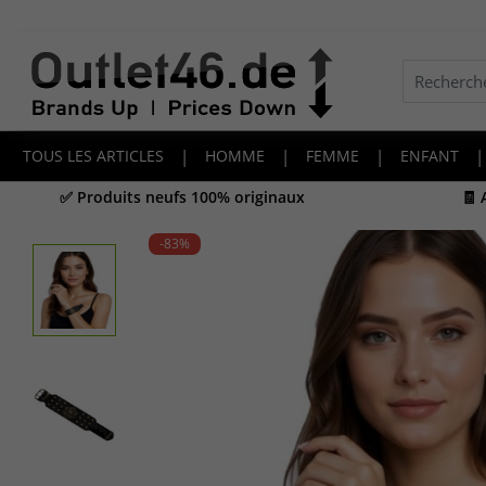
TOUS LES ARTICLES
|
HOMME
|
FEMME
|
ENFANT
|
✅ Produits neufs 100% originaux
🧾
-83
%