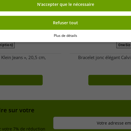
N'accepter que le nécessaire
Refuser tout
Plus de détails
ription)
OneSize
 Klein Jeans », 20,5 cm,
Bracelet jonc élégant Calv
re sur votre
Votre adresse ema
z votre 7% de réduction