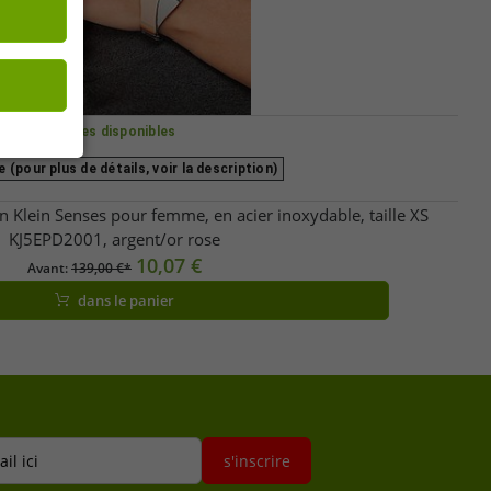
Tailles disponibles
 (pour plus de détails, voir la description)
in Klein Senses pour femme, en acier inoxydable, taille XS
KJ5EPD2001, argent/or rose
10,07 €
Avant:
139,00 €*
dans le panier
il ici
s'inscrire