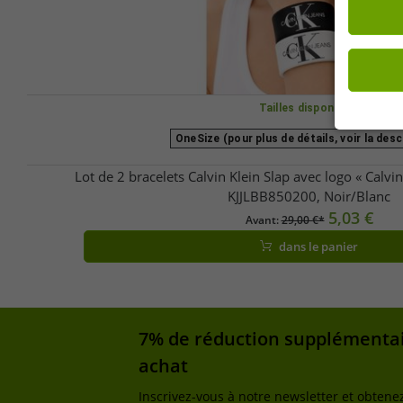
Tailles disponibles
OneSize (pour plus de détails, voir la desc
Lot de 2 bracelets Calvin Klein Slap avec logo « Calvin
KJJLBB850200, Noir/Blanc
5,03 €
Avant:
29,00 €*
dans le panier
7% de réduction supplémentai
achat
Inscrivez-vous à notre newsletter et obtene