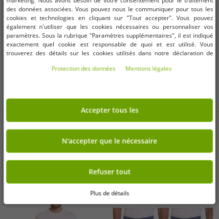
marketing. Nous avons besoin de votre consentement pour le traitement
Eileen R. dit:
Sehr gut!
des données associées. Vous pouvez nous le communiquer pour tous les
cookies et technologies en cliquant sur "Tout accepter". Vous pouvez
ACHAT VÉRIFIÉ
également n'utiliser que les cookies nécessaires ou personnaliser vos
paramètres. Sous la rubrique "Paramètres supplémentaires", il est indiqué
exactement quel cookie est responsable de quoi et est utilisé. Vous
Tanja L.
trouverez des détails sur les cookies utilisés dans notre déclaration de
protection des données. Vous pouvez également y révoquer votre
ACHAT VÉRIFIÉ
Protection des données
Mentions légales
consentement à tout moment. Les coordonnées se trouvent dans les
mentions légales.
Accepter tous les
PLUS D'ARTICLES EN PROMOTION
N'accepter que le nécessaire
-90%
-92%
Refuser tout
Plus de détails