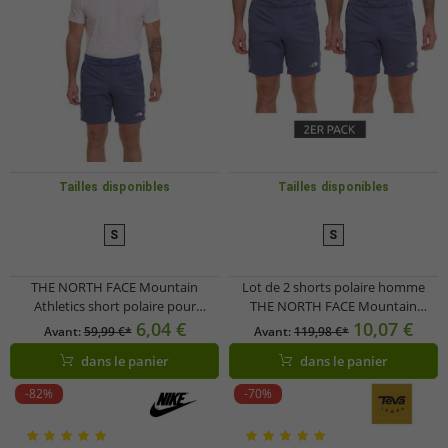
Tailles disponibles
Tailles disponibles
S
S
THE NORTH FACE Mountain
Lot de 2 shorts polaire homme
Athletics short polaire pour
THE NORTH FACE Mountain
homme, pantalon d'été sportif
Athletics, pantalon d'été sportif
6,04 €
10,07 €
Avant:
59,99 €*
Avant:
119,98 €*
avec poches latérales
avec poches latérales,
dans le panier
dans le panier
NF0A82300EA1 bleu
NF0A82300EA1 bleu
-82%
-70%