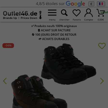
4,8/5 étoiles sur
€
undef
menu
chercher
Favoris
Compte
0,00
€
✅ Produits neufs 100% originaux
🧾 ACHAT SUR FACTURE
🔄 100 JOURS DROIT DE RETOUR
🌱 ACHATS DURABLES
-94
%