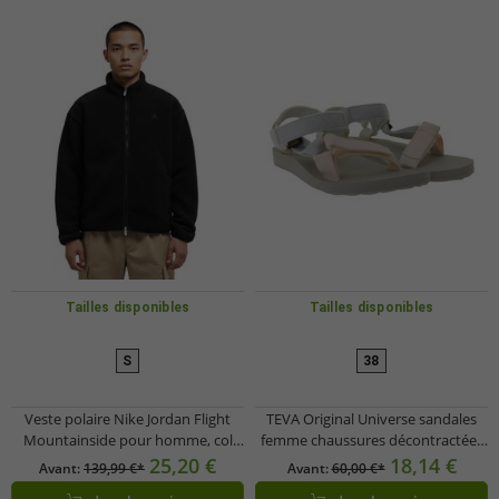
Tailles disponibles
Tailles disponibles
S
38
Veste polaire Nike Jordan Flight
TEVA Original Universe sandales
Mountainside pour homme, col
femme chaussures décontractées
montant, fausse fourrure, veste de
légères scintillantes
25,20 €
18,14 €
Avant:
139,99 €*
Avant:
60,00 €*
mi-saison FV7448-010 Noir
1135370/PMML argent/rose/gris