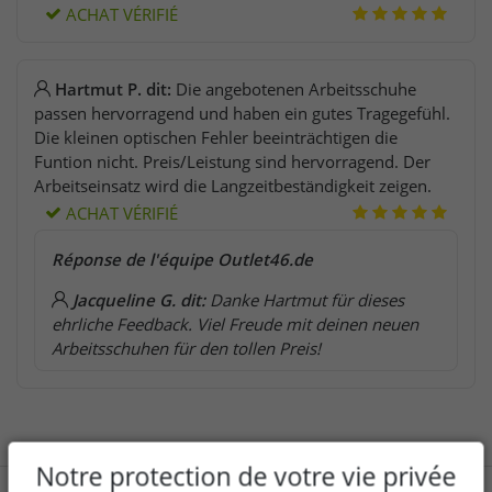
ACHAT VÉRIFIÉ
Hartmut P. dit:
Die angebotenen Arbeitsschuhe
passen hervorragend und haben ein gutes Tragegefühl.
Die kleinen optischen Fehler beeinträchtigen die
Funtion nicht. Preis/Leistung sind hervorragend. Der
Arbeitseinsatz wird die Langzeitbeständigkeit zeigen.
ACHAT VÉRIFIÉ
Réponse de l'équipe Outlet46.de
Jacqueline G. dit:
Danke Hartmut für dieses
ehrliche Feedback. Viel Freude mit deinen neuen
Arbeitsschuhen für den tollen Preis!
Notre protection de votre vie privée