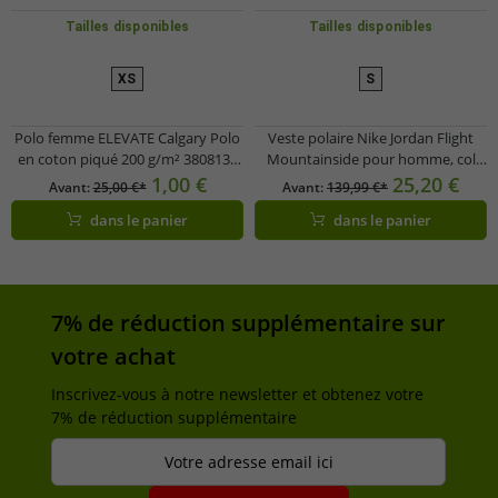
Tailles disponibles
Tailles disponibles
XS
S
Polo femme ELEVATE Calgary Polo
Veste polaire Nike Jordan Flight
en coton piqué 200 g/m² 3808138
Mountainside pour homme, col
Violet
montant, fausse fourrure, veste de
1,00 €
25,20 €
Avant:
25,00 €*
Avant:
139,99 €*
mi-saison FV7448-010 Noir
dans le panier
dans le panier
7% de réduction supplémentaire sur
votre achat
Inscrivez-vous à notre newsletter et obtenez votre
7% de réduction supplémentaire
Votre adresse email ici