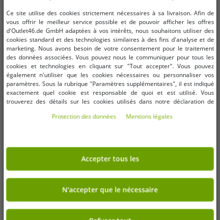
PLUS D'ARTICLES EN PROMOTION
Ce site utilise des cookies strictement nécessaires à sa livraison. Afin de
vous offrir le meilleur service possible et de pouvoir afficher les offres
-92%
-90%
d'Outlet46.de GmbH adaptées à vos intérêts, nous souhaitons utiliser des
cookies standard et des technologies similaires à des fins d'analyse et de
marketing. Nous avons besoin de votre consentement pour le traitement
des données associées. Vous pouvez nous le communiquer pour tous les
cookies et technologies en cliquant sur "Tout accepter". Vous pouvez
également n'utiliser que les cookies nécessaires ou personnaliser vos
paramètres. Sous la rubrique "Paramètres supplémentaires", il est indiqué
exactement quel cookie est responsable de quoi et est utilisé. Vous
trouverez des détails sur les cookies utilisés dans notre déclaration de
protection des données. Vous pouvez également y révoquer votre
Protection des données
Mentions légales
consentement à tout moment. Les coordonnées se trouvent dans les
mentions légales.
Accepter tous les
Tailles disponibles
Tailles disponibles
N'accepter que le nécessaire
S
S