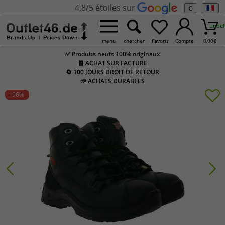
4,8/5 étoiles sur
€
undef
menu
chercher
Favoris
Compte
0,00
€
✅ Produits neufs 100% originaux
🧾 ACHAT SUR FACTURE
🔄 100 JOURS DROIT DE RETOUR
🌱 ACHATS DURABLES
-96
%