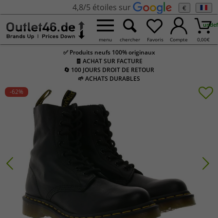
4,8/5 étoiles sur
€
undef
menu
chercher
Favoris
Compte
0,00
€
✅ Produits neufs 100% originaux
🧾 ACHAT SUR FACTURE
🔄 100 JOURS DROIT DE RETOUR
🌱 ACHATS DURABLES
-62
%