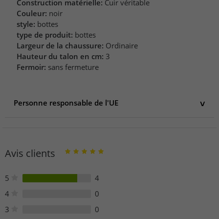
Construction matérielle:
Cuir véritable
Couleur:
noir
style:
bottes
type de produit:
bottes
Largeur de la chaussure:
Ordinaire
Hauteur du talon en cm:
3
Fermoir:
sans fermeture
Personne responsable de l'UE
Personne responsable de l'UE
DM Airwair Germany GmbH
Wagnerstrasse 1a
Avis clients
40212 Düsseldorf
Deutschland
contact.de@drmartens.com
5
4
https://www.drmartens.com/uk/en_gb/contact
4
0
3
0