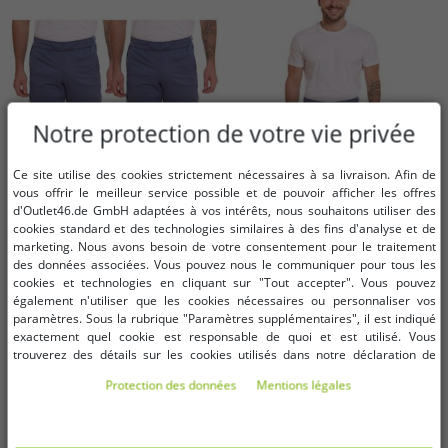
Notre protection de votre vie privée
Ce site utilise des cookies strictement nécessaires à sa livraison. Afin de
vous offrir le meilleur service possible et de pouvoir afficher les offres
d'Outlet46.de GmbH adaptées à vos intérêts, nous souhaitons utiliser des
cookies standard et des technologies similaires à des fins d'analyse et de
Tailles disponibles
Tailles disponibles
marketing. Nous avons besoin de votre consentement pour le traitement
des données associées. Vous pouvez nous le communiquer pour tous les
S
S
cookies et technologies en cliquant sur "Tout accepter". Vous pouvez
également n'utiliser que les cookies nécessaires ou personnaliser vos
paramètres. Sous la rubrique "Paramètres supplémentaires", il est indiqué
Lot de 2 shorts polaire homme
THE NORTH FACE Mountain
exactement quel cookie est responsable de quoi et est utilisé. Vous
THE NORTH FACE Mountain
Athletics short polaire pour
trouverez des détails sur les cookies utilisés dans notre déclaration de
Athletics, pantalon d'été sportif
homme, pantalon d'été sportif
10,07 €
6,04 €
protection des données. Vous pouvez également y révoquer votre
Avant:
119,98 €*
Avant:
59,99 €*
Protection des données
Mentions légales
avec poches latérales,
avec poches latérales
consentement à tout moment. Les coordonnées se trouvent dans les
dans le panier
dans le panier
NF0A82300EA1 bleu
NF0A82300EA1 bleu
mentions légales.
-96%
-70%