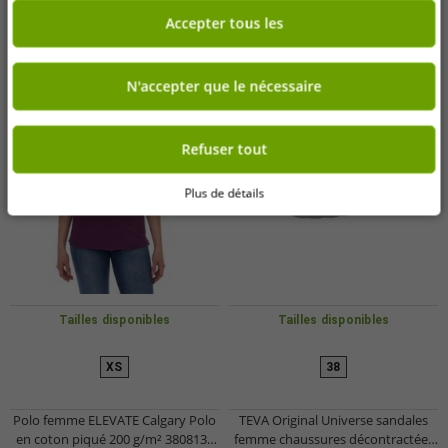
Accepter tous les
N'accepter que le nécessaire
Refuser tout
Plus de détails
Tailles disponibles
Tailles disponibles
XS
38
Polo femme ELEVATE Calgary Polo
TEVA Original Universe sandales
en coton piqué 200 g/m² 3808138
femme chaussures décontractées