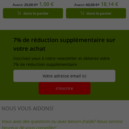
Violet
légères scintillantes
1,00 €
18,14 €
Avant:
25,00 €*
Avant:
60,00 €*
1135370/PMML argent/rose/gris
dans le panier
dans le panier
7% de réduction supplémentaire sur
votre achat
Inscrivez-vous à notre newsletter et obtenez votre
7% de réduction supplémentaire
Votre adresse email ici
s'inscrire
NOUS VOUS AIDONS!
Vous avez des questions ou avez besoin d'aide? Nous serions
heureux de vous conseiller!