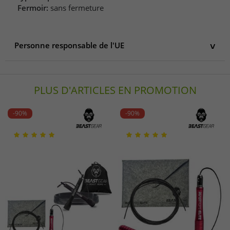
Fermoir:
sans fermeture
Personne responsable de l'UE
Personne responsable de l'UE
SKY wwe Europe B.V.
PLUS D'ARTICLES EN PROMOTION
Keizersgracht 520H
1017 Amsterdam
Niederlande
-90%
-90%