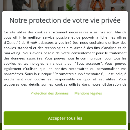
Notre protection de votre vie privée
Ce site utilise des cookies strictement nécessaires à sa livraison. Afin de
vous offrir le meilleur service possible et de pouvoir afficher les offres
d'Outlet46.de GmbH adaptées à vos intérêts, nous souhaitons utiliser des
cookies standard et des technologies similaires à des fins d'analyse et de
marketing. Nous avons besoin de votre consentement pour le traitement
Tailles disponibles
Tailles disponibles
des données associées. Vous pouvez nous le communiquer pour tous les
cookies et technologies en cliquant sur "Tout accepter". Vous pouvez
OneSize (pour plus de détails,
OneSize (pour plus de détails,
également n'utiliser que les cookies nécessaires ou personnaliser vos
voir la description)
voir la description)
paramètres. Sous la rubrique "Paramètres supplémentaires", il est indiqué
exactement quel cookie est responsable de quoi et est utilisé. Vous
trouverez des détails sur les cookies utilisés dans notre déclaration de
Cerceau de hula hoop EDURO -
Appareil de musculation pour bras
protection des données. Vous pouvez également y révoquer votre
Appareil de fitness rembourré
et jambes EDURO, rembourré,
Protection des données
Mentions légales
consentement à tout moment. Les coordonnées se trouvent dans les
pour la maison - Cerceau de
pour usage domestique, 38 x 25
4,02 €
4,02 €
Avant:
19,99 €*
Avant:
12,99 €*
mentions légales.
fitness, 97 cm, 8983249, Bleu/Gris
cm, 7749103 Orange
dans le panier
dans le panier
Accepter tous les