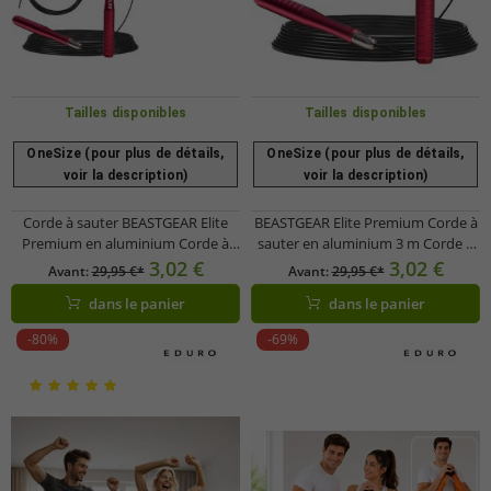
Tailles disponibles
Tailles disponibles
OneSize (pour plus de détails,
OneSize (pour plus de détails,
voir la description)
voir la description)
Corde à sauter BEASTGEAR Elite
BEASTGEAR Elite Premium Corde à
Premium en aluminium Corde à
sauter en aluminium 3 m Corde à
sauter Speed ​​​​Fitness de 3 m ou
sauter de fitness rapide pour la
3,02 €
3,02 €
Avant:
29,95 €*
Avant:
29,95 €*
corde à sauter Speed ​​​​Fitness de 2,8
boxe de fitness avancée, le MMA,
dans le panier
dans le panier
m en acier Fitness Boxe, MMA,
le HIIT, la musculation et les
HIIT, Musculation Rouge/Noir ou
entraînements Double Unders
-80%
-69%
Noir
Rouge/Noir