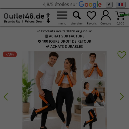
4,8/5 étoiles sur
€
undef
menu
chercher
Favoris
Compte
0,00
€
✅ Produits neufs 100% originaux
🧾 ACHAT SUR FACTURE
🔄 100 JOURS DROIT DE RETOUR
🌱 ACHATS DURABLES
-73
%