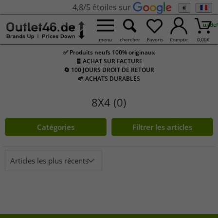
4,8/5 étoiles sur
€
undef
menu
chercher
Favoris
Compte
0,00
€
✅ Produits neufs 100% originaux
🧾 ACHAT SUR FACTURE
🔄 100 JOURS DROIT DE RETOUR
🌱 ACHATS DURABLES
8X4 (0)
Catégories
Filtrer les articles
Articles les plus récents