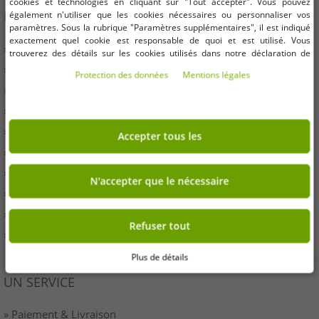
cookies et technologies en cliquant sur "Tout accepter". Vous pouvez
INFORMATION
également n'utiliser que les cookies nécessaires ou personnaliser vos
paramètres. Sous la rubrique "Paramètres supplémentaires", il est indiqué
exactement quel cookie est responsable de quoi et est utilisé. Vous
» Entreprises
trouverez des détails sur les cookies utilisés dans notre déclaration de
protection des données. Vous pouvez également y révoquer votre
» Vos avantages
Protection des données
Mentions légales
consentement à tout moment. Les coordonnées se trouvent dans les
» Produits originaux et récompenses Outlet46
mentions légales.
» Presse
» Droit de rétractation
Accepter tous les
» Conditions
» Imprimer
N'accepter que le nécessaire
» Élimination de la batterie
» protection des données
Refuser tout
» Paramètres des cookies
Plus de détails
UN SERVICE
» Paiement & Livraison