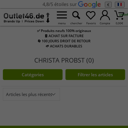
4,8/5 étoiles sur
€
undef
menu
chercher
Favoris
Compte
0,00
€
✅ Produits neufs 100% originaux
🧾 ACHAT SUR FACTURE
🔄 100 JOURS DROIT DE RETOUR
🌱 ACHATS DURABLES
CHRISTA PROBST (0)
Catégories
Filtrer les articles
Articles les plus récents