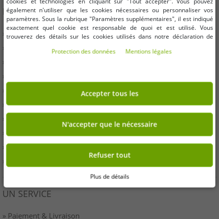
cookies et technologies en cliquant sur "Tout accepter". Vous pouvez
INFORMATION
également n'utiliser que les cookies nécessaires ou personnaliser vos
paramètres. Sous la rubrique "Paramètres supplémentaires", il est indiqué
exactement quel cookie est responsable de quoi et est utilisé. Vous
» Entreprises
trouverez des détails sur les cookies utilisés dans notre déclaration de
protection des données. Vous pouvez également y révoquer votre
» Vos avantages
Protection des données
Mentions légales
consentement à tout moment. Les coordonnées se trouvent dans les
» Produits originaux et récompenses Outlet46
mentions légales.
» Presse
» Droit de rétractation
Accepter tous les
» Conditions
» Imprimer
N'accepter que le nécessaire
» Élimination de la batterie
» protection des données
Refuser tout
» Paramètres des cookies
Plus de détails
UN SERVICE
» Paiement & Livraison