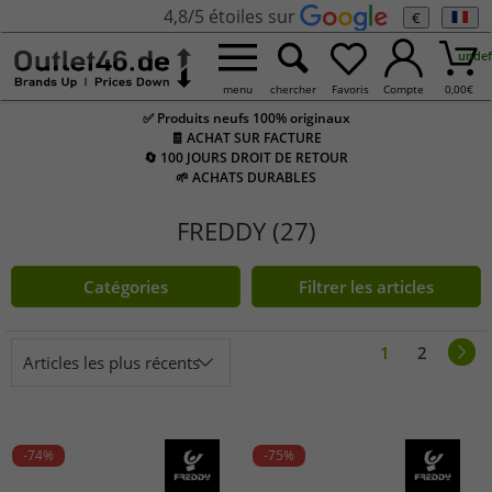
4,8/5 étoiles sur
€
undef
menu
chercher
Favoris
Compte
0,00
€
✅ Produits neufs 100% originaux
🧾 ACHAT SUR FACTURE
🔄 100 JOURS DROIT DE RETOUR
🌱 ACHATS DURABLES
FREDDY (27)
Catégories
Filtrer les articles
1
2
Articles les plus récents
-74%
-75%