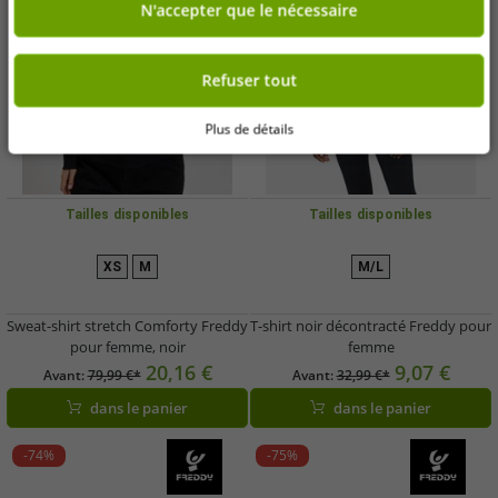
N'accepter que le nécessaire
Refuser tout
Plus de détails
Tailles disponibles
Tailles disponibles
XS
M
M/L
Sweat-shirt stretch Comforty Freddy
T-shirt noir décontracté Freddy pour
pour femme, noir
femme
20,16 €
9,07 €
Avant:
79,99 €*
Avant:
32,99 €*
dans le panier
dans le panier
-74%
-75%