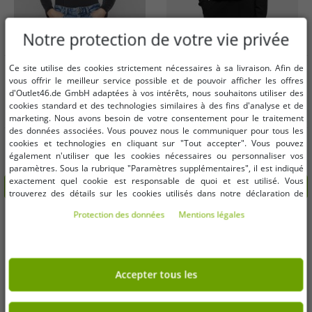
Notre protection de votre vie privée
Tailles disponibles
Tailles disponibles
Ce site utilise des cookies strictement nécessaires à sa livraison. Afin de
vous offrir le meilleur service possible et de pouvoir afficher les offres
d'Outlet46.de GmbH adaptées à vos intérêts, nous souhaitons utiliser des
M
L
XL
cookies standard et des technologies similaires à des fins d'analyse et de
marketing. Nous avons besoin de votre consentement pour le traitement
des données associées. Vous pouvez nous le communiquer pour tous les
Robe stretch Freddy pour femme,
Sweat à capuche extensible Soft
cookies et technologies en cliquant sur "Tout accepter". Vous pouvez
en coton noir, tendance.
Freddy pour femme, en coton noir
également n'utiliser que les cookies nécessaires ou personnaliser vos
23,18 €
18,14 €
Avant:
89,90 €*
Avant:
69,90 €*
paramètres. Sous la rubrique "Paramètres supplémentaires", il est indiqué
exactement quel cookie est responsable de quoi et est utilisé. Vous
dans le panier
dans le panier
trouverez des détails sur les cookies utilisés dans notre déclaration de
protection des données. Vous pouvez également y révoquer votre
Protection des données
Mentions légales
-75%
-73%
consentement à tout moment. Les coordonnées se trouvent dans les
mentions légales.
Accepter tous les