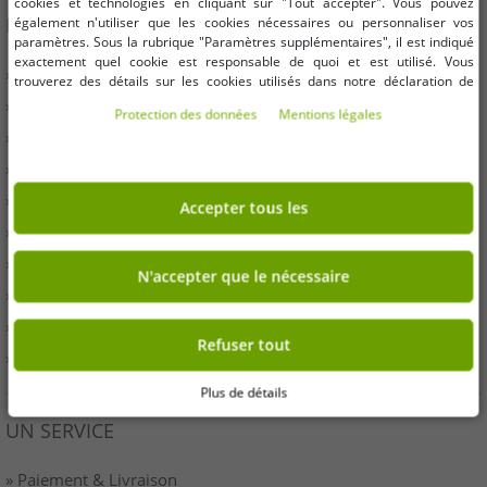
cookies et technologies en cliquant sur "Tout accepter". Vous pouvez
INFORMATION
également n'utiliser que les cookies nécessaires ou personnaliser vos
paramètres. Sous la rubrique "Paramètres supplémentaires", il est indiqué
exactement quel cookie est responsable de quoi et est utilisé. Vous
» Entreprises
trouverez des détails sur les cookies utilisés dans notre déclaration de
protection des données. Vous pouvez également y révoquer votre
» Vos avantages
Protection des données
Mentions légales
consentement à tout moment. Les coordonnées se trouvent dans les
» Produits originaux et récompenses Outlet46
mentions légales.
» Presse
» Droit de rétractation
Accepter tous les
» Conditions
» Imprimer
N'accepter que le nécessaire
» Élimination de la batterie
» protection des données
Refuser tout
» Paramètres des cookies
Plus de détails
UN SERVICE
» Paiement & Livraison