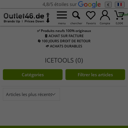
4,8/5 étoiles sur
€
undef
menu
chercher
Favoris
Compte
0,00
€
✅ Produits neufs 100% originaux
🧾 ACHAT SUR FACTURE
🔄 100 JOURS DROIT DE RETOUR
🌱 ACHATS DURABLES
ICETOOLS (0)
Catégories
Filtrer les articles
Articles les plus récents