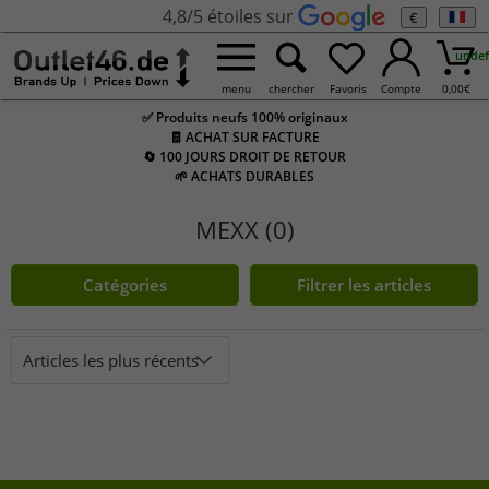
4,8/5 étoiles sur
€
undef
menu
chercher
Favoris
Compte
0,00
€
✅ Produits neufs 100% originaux
🧾 ACHAT SUR FACTURE
🔄 100 JOURS DROIT DE RETOUR
🌱 ACHATS DURABLES
MEXX (0)
Catégories
Filtrer les articles
Articles les plus récents