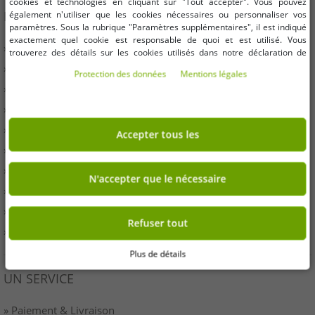
cookies et technologies en cliquant sur "Tout accepter". Vous pouvez
INFORMATION
également n'utiliser que les cookies nécessaires ou personnaliser vos
paramètres. Sous la rubrique "Paramètres supplémentaires", il est indiqué
exactement quel cookie est responsable de quoi et est utilisé. Vous
» Entreprises
trouverez des détails sur les cookies utilisés dans notre déclaration de
protection des données. Vous pouvez également y révoquer votre
» Vos avantages
Protection des données
Mentions légales
consentement à tout moment. Les coordonnées se trouvent dans les
» Produits originaux et récompenses Outlet46
mentions légales.
» Presse
» Droit de rétractation
Accepter tous les
» Conditions
» Imprimer
N'accepter que le nécessaire
» Élimination de la batterie
» protection des données
Refuser tout
» Paramètres des cookies
Plus de détails
UN SERVICE
» Paiement & Livraison