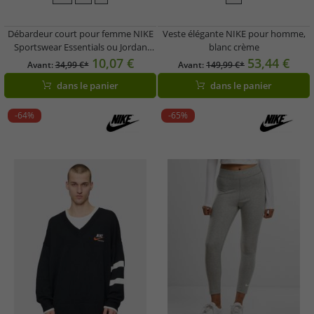
Débardeur court pour femme NIKE
Veste élégante NIKE pour homme,
Sportswear Essentials ou Jordan
blanc crème
avec logo – Haut de sport FB8279-
10,07 €
53,44 €
Avant:
34,99 €*
Avant:
149,99 €*
0100 Noir ou DX4700-133 Blanc
dans le panier
dans le panier
-64%
-65%