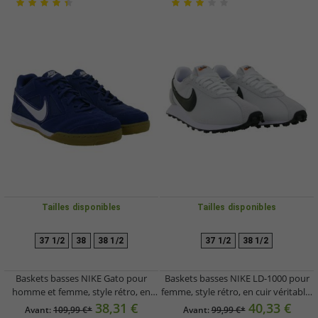
Tailles disponibles
Tailles disponibles
37 1/2
38
38 1/2
37 1/2
38 1/2
Baskets basses NIKE Gato pour
Baskets basses NIKE LD-1000 pour
homme et femme, style rétro, en
femme, style rétro, en cuir véritable,
cuir véritable, idéales pour l'intérieur
HF3227, pointure 100, blanc/gris
38,31 €
40,33 €
Avant:
109,99 €*
Avant:
99,99 €*