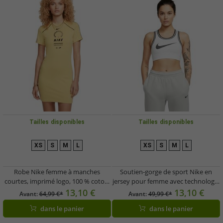
Tailles disponibles
Tailles disponibles
XS
S
M
L
XS
S
M
L
Robe Nike femme à manches
Soutien-gorge de sport Nike en
courtes, imprimé logo, 100 % coton,
jersey pour femme avec technologie
jaune (HF5955-700)
Dry-Fit, brassière bustier FV6275-
13,10 €
13,10 €
Avant:
64,99 €*
Avant:
49,99 €*
100, blanc/noir
dans le panier
dans le panier