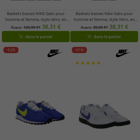
Baskets basses NIKE Gato pour
Baskets basses Nike Gato pour
homme et femme, style rétro, en
homme et femme, style rétro, en
cuir véritable, idéales pour l'intérieur
cuir véritable, pour salle, réf. HQ6019
38,31 €
38,31 €
Avant:
109,99 €*
Avant:
99,99 €*
(HQ6020 600, rouge bordeaux)
400, bleu
dans le panier
dans le panier
-62%
-61%