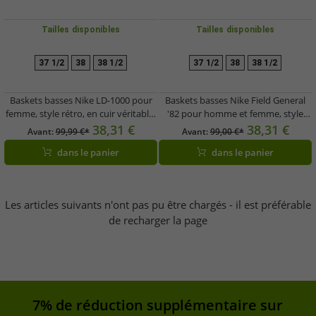
Tailles disponibles
Tailles disponibles
37 1/2
38
38 1/2
37 1/2
38
38 1/2
Baskets basses Nike LD-1000 pour
Baskets basses Nike Field General
femme, style rétro, en cuir véritable,
'82 pour homme et femme, style
coloris bleu/jaune (FQ9079 400)
rétro, en cuir véritable FQ8762 106
38,31 €
38,31 €
Avant:
99,99 €*
Avant:
99,00 €*
Blanc/Gris/Bleu
dans le panier
dans le panier
Les articles suivants n'ont pas pu être chargés - il est préférable
de recharger la page
7% de réduction supplémentaire sur