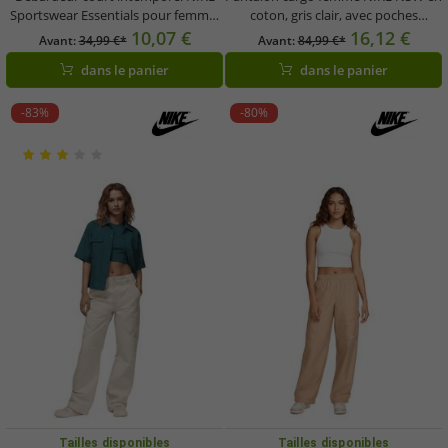
Sportswear Essentials pour femme,
coton, gris clair, avec poches
modèle FB8279-019, beige
plaquées, référence HM4322-014
10,07 €
16,12 €
Avant:
34,99 €*
Avant:
84,99 €*
dans le panier
dans le panier
-83%
-80%
Tailles disponibles
Tailles disponibles