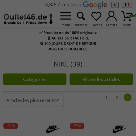
4,8/5 étoiles sur
€
undef
menu
chercher
Favoris
Compte
0,00
€
✅ Produits neufs 100% originaux
🧾 ACHAT SUR FACTURE
🔄 100 JOURS DROIT DE RETOUR
🌱 ACHATS DURABLES
NIKE (39)
Catégories
Filtrer les articles
1
2
Articles les plus récents
-81%
-73%