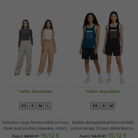
Tailles disponibles
Tailles disponibles
XS
S
M
L
XS
S
M
Pantalon cargo femme NIKE en tissu
Maillot de basketball femme NIKE
tissé, avec poches plaquées, coloris
Jordan Jersey 23 avec débardeur en
gris clair ou beige
mesh (FN6687) - Bleu ou Noir
16,12 €
15,12 €
Avant:
84,99 €*
Avant:
54,99 €*