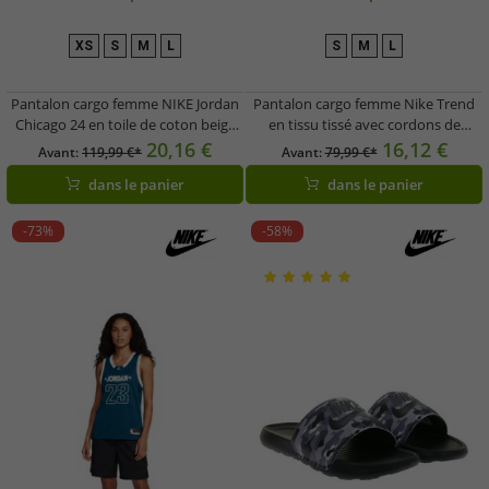
XS
S
M
L
S
M
L
Pantalon cargo femme NIKE Jordan
Pantalon cargo femme Nike Trend
Chicago 24 en toile de coton beige
en tissu tissé avec cordons de
FV7098-203
serrage élastiques aux chevilles,
20,16 €
16,12 €
Avant:
119,99 €*
Avant:
79,99 €*
style décontracté HJ3982-200 Beige
dans le panier
dans le panier
-73%
-58%