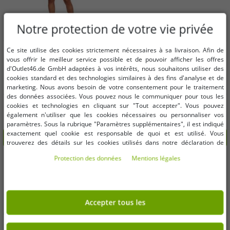
Notre protection de votre vie privée
Tailles disponibles
Tailles disponibles
Ce site utilise des cookies strictement nécessaires à sa livraison. Afin de
vous offrir le meilleur service possible et de pouvoir afficher les offres
d'Outlet46.de GmbH adaptées à vos intérêts, nous souhaitons utiliser des
XS
S
M
41
42 1/2
44
45
cookies standard et des technologies similaires à des fins d'analyse et de
marketing. Nous avons besoin de votre consentement pour le traitement
des données associées. Vous pouvez nous le communiquer pour tous les
Débardeur de basketball Nike
Sandales camouflage NIKE Victori
cookies et technologies en cliquant sur "Tout accepter". Vous pouvez
Jordan Jersey 23 pour femme, en
One pour homme, sandales d'été,
également n'utiliser que les cookies nécessaires ou personnaliser vos
mesh, bleu (FN6687-457)
claquettes de piscine CN9678-001
15,12 €
16,12 €
Avant:
54,99 €*
Avant:
37,99 €*
paramètres. Sous la rubrique "Paramètres supplémentaires", il est indiqué
Noir
exactement quel cookie est responsable de quoi et est utilisé. Vous
dans le panier
dans le panier
trouverez des détails sur les cookies utilisés dans notre déclaration de
protection des données. Vous pouvez également y révoquer votre
Protection des données
Mentions légales
-60%
-65%
consentement à tout moment. Les coordonnées se trouvent dans les
mentions légales.
Accepter tous les