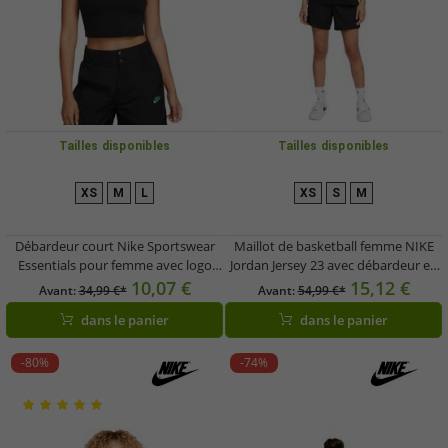
Tailles disponibles
Tailles disponibles
XS
M
L
XS
S
M
Débardeur court Nike Sportswear
Maillot de basketball femme NIKE
Essentials pour femme avec logo
Jordan Jersey 23 avec débardeur en
Swoosh FB8279-0100 Noir
mesh noir FN6687-010
10,07 €
15,12 €
Avant:
34,99 €*
Avant:
54,99 €*
dans le panier
dans le panier
-80%
-74%