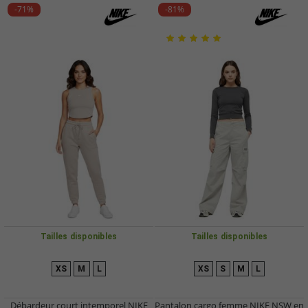
-71%
-81%
Tailles disponibles
Tailles disponibles
XS
M
L
XS
S
M
L
Débardeur court intemporel NIKE
Pantalon cargo femme NIKE NSW en