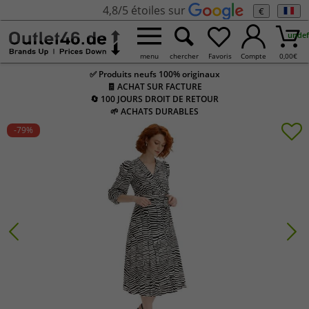
4,8/5 étoiles sur
€
undef
menu
chercher
Favoris
Compte
0,00
€
✅ Produits neufs 100% originaux
🧾 ACHAT SUR FACTURE
🔄 100 JOURS DROIT DE RETOUR
🌱 ACHATS DURABLES
-79
%