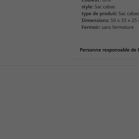
style:
Sac cabas
type de produit:
Sac cabas
Dimensions:
50 x 35 x 25
Fermoir:
sans fermeture
Personne responsable de 
Personne responsable de l'
gwd Trend & Ambiente o
Königsberger Str. 38
56269 Dierdorf
Deutschland
info@gwdsupport.de