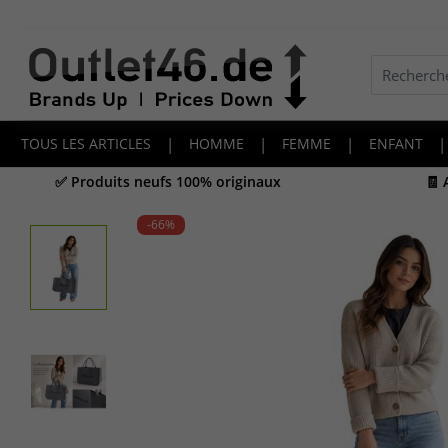
TOUS LES ARTICLES
|
HOMME
|
FEMME
|
ENFANT
|
✅ Produits neufs 100% originaux
🧾
-66
%