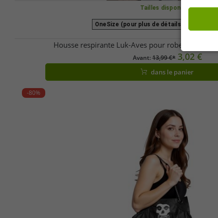
Tailles disponibles
OneSize (pour plus de détails, voir la desc
Housse respirante Luk-Aves pour robes de marié
3,02 €
Avant:
13,99 €*
dans le panier
-80%