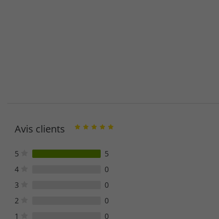
Avis clients
5
5
4
0
3
0
2
0
1
0