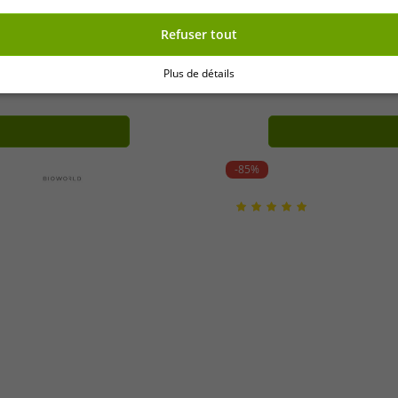
Refuser tout
ription)
OneSize
Plus de détails
e, 180 cm, blanche
Antivol de vélo à combinais
-85%