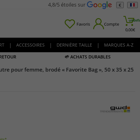
4,8/5 étoiles sur
€
undefi
Favoris
Compte
0,00
€
RT
|
ACCESSOIRES
|
DERNIÈRE TAILLE
|
MARQUES A-Z
 RETOUR
🌱 ACHATS DURABLES
tre pour femme, brodé « Favorite Bag », 50 x 35 x 25
uits*