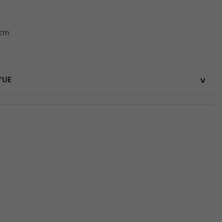
 cm
l'UE
UE
HG