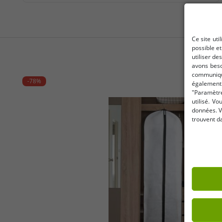
Ce site uti
possible e
utiliser de
avons beso
communique
-78%
également 
"Paramètre
utilisé. V
données. V
trouvent d