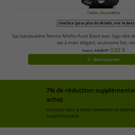
Tailles disponibles
OneSize (pour plus de détails, voir la desc
Sac bandoulière femme Misfits Punk Band avec logo tête de
sac à main élégant, accessoire fan, no
3,02 €
Avant:
14,95 €*
dans le panier
7% de réduction supplémentai
achat
Inscrivez-vous à notre newsletter et obtene
supplémentaire