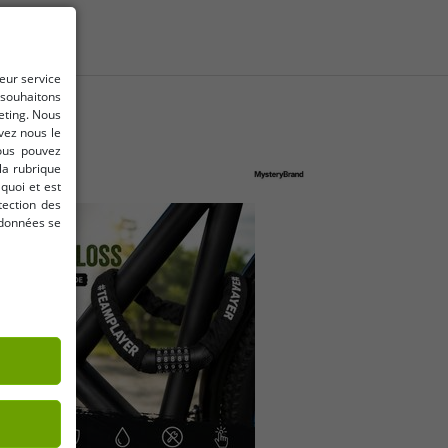
leur service
 souhaitons
keting. Nous
vez nous le
Vous pouvez
la rubrique
quoi et est
tection des
rdonnées se