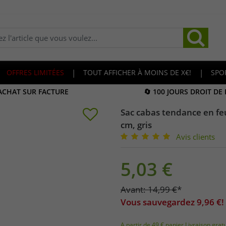
OFFRES LIMITÉES
|
TOUT AFFICHER À MOINS DE X€!
|
SPO
 ACHAT SUR FACTURE
🔄 100 JOURS DROIT DE
Sac cabas tendance en feu
cm, gris
Avis clients
5,03
€
Avant:
14,99
€
*
Vous sauvegardez
9,96
€!
A partir de 49 € panier Livraison grat