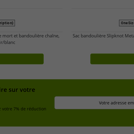
ription)
OneSize
 mort et bandoulière chaîne,
Sac bandoulière Slipknot Met
ir/blanc
re sur votre
Votre adresse ema
z votre 7% de réduction