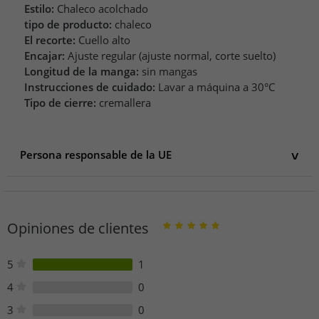
Estilo:
Chaleco acolchado
tipo de producto:
chaleco
El recorte:
Cuello alto
Encajar:
Ajuste regular (ajuste normal, corte suelto)
Longitud de la manga:
sin mangas
Instrucciones de cuidado:
Lavar a máquina a 30°C
Tipo de cierre:
cremallera
Persona responsable de la UE
Persona responsable de la UE
DK Company Vejle A/S
Edisonvej 4
Opiniones de clientes
7100 Vejle
Dänemark
info@dkcompany.com
5
1
Teléfono: +45 79 433 000
4
0
3
0