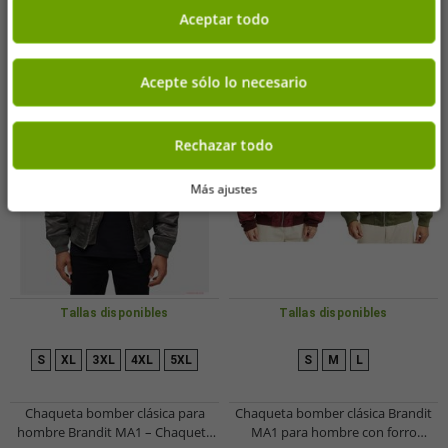
Aceptar todo
Acepte sólo lo necesario
Rechazar todo
Más ajustes
Tallas disponibles
Tallas disponibles
S
XL
3XL
4XL
5XL
S
M
L
Chaqueta bomber clásica para
Chaqueta bomber clásica Brandit
hombre Brandit MA1 – Chaqueta
MA1 para hombre con forro