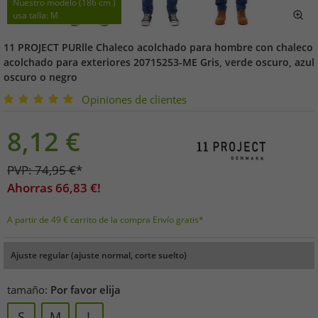
Nuestro modelo (186 cm )
usa talla: M
11 PROJECT PURlle Chaleco acolchado para hombre con chaleco
acolchado para exteriores 20715253-ME Gris, verde oscuro, azul
oscuro o negro
Opiniones de clientes
8,12
€
PVP:
74,95
€
*
Ahorras
66,83
€!
A partir de 49 € carrito de la compra Envío gratis*
Ajuste regular (ajuste normal, corte suelto)
tamaño:
Por favor elija
S
M
L