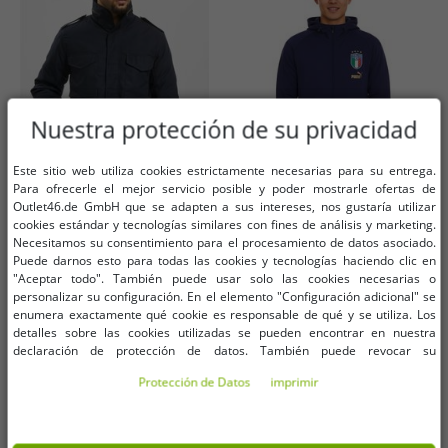
Nuestra protección de su privacidad
Este sitio web utiliza cookies estrictamente necesarias para su entrega.
Para ofrecerle el mejor servicio posible y poder mostrarle ofertas de
Outlet46.de GmbH que se adapten a sus intereses, nos gustaría utilizar
cookies estándar y tecnologías similares con fines de análisis y marketing.
Tallas disponibles
Tallas disponibles
Necesitamos su consentimiento para el procesamiento de datos asociado.
S
M
L
XL
XXL
3XL
Puede darnos esto para todas las cookies y tecnologías haciendo clic en
XS
"Aceptar todo". También puede usar solo las cookies necesarias o
4XL
5XL
personalizar su configuración. En el elemento "Configuración adicional" se
enumera exactamente qué cookie es responsable de qué y se utiliza. Los
Chaqueta clásica Build Your Brand
PUMA FIGC Coach Chaqueta
detalles sobre las cookies utilizadas se pueden encontrar en nuestra
M65 para hombre, modelo US Field
deportiva para hombre Chaqueta
declaración de protección de datos. También puede revocar su
Jacket con chaqueta interior
de entrenamiento Italia Fanwear
25,41 €
6,09 €
consentimiento allí en cualquier momento. Los datos de contacto se pueden
PVP:
69,99 €*
PVP:
85,00 €*
independiente, color azul marino
767108 13 Azul oscuro
Protección de Datos
imprimir
encontrar en la impresión.
Añadir al carrito
Añadir al carrito
urbano (B3108)
-76%
-76%