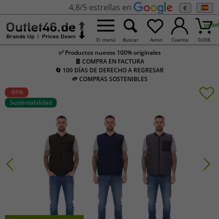
4,8/5 estrellas en
€
undef
El menú
Buscar
Aviso
Cuenta
0,00
€
✅ Productos nuevos 100% originales
🧾 COMPRA EN FACTURA
🔄 100 DÍAS DE DERECHO A REGRESAR
🌱 COMPRAS SOSTENIBLES
-89
%
Sustentabilidad