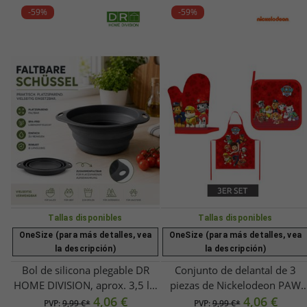
-59%
-59%
Tallas disponibles
Tallas disponibles
OneSize (para más detalles, vea
OneSize (para más detalles, vea
la descripción)
la descripción)
Bol de silicona plegable DR
Conjunto de delantal de 3
HOME DIVISION, aprox. 3,5 l –
piezas de Nickelodeon PAW
Bol plegable que ahorra
4,06 €
PATROL con guante, delantal 
4,06 €
PVP:
9,99 €*
PVP:
9,99 €*