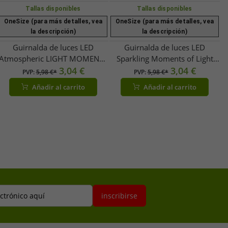
Tallas disponibles
Tallas disponibles
OneSize (para más detalles, vea
OneSize (para más detalles, vea
la descripción)
la descripción)
Guirnalda de luces LED
Guirnalda de luces LED
Atmospheric LIGHT MOMENTS
Sparkling Moments of Light
con temporizador, 2,4 metros,
3,04 €
con función de temporizador,
3,04 €
PVP:
5,98 €*
PVP:
5,98 €*
20 bombillas micro LED blanco
2,4 metros, 20 bombillas micro
Añadir al carrito
Añadir al carrito
cálido (9844845, verde)
LED blanco cálido, 9843546,
color dorado
ectrónico aquí
inscribirse