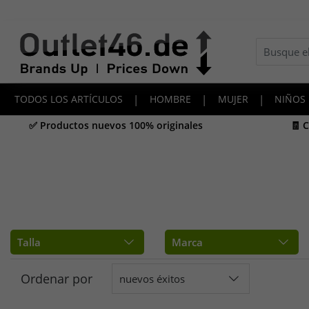
TODOS LOS ARTÍCULOS
|
HOMBRE
|
MUJER
|
NIÑOS
✅ Productos nuevos 100% originales
🧾 
Talla
Marca
Ordenar por
nuevos éxitos