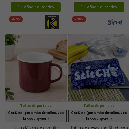
espacio, con prácticas asas
posavasos de algodón puro
Añadir al carrito
Añadir al carrito
(9499579) **Producto de
**Grado B – probado y
categoría B (B-Stock):
completamente funcional**
-62%
-70%
inspeccionado y totalmente
05-15120-25-03 Rojo
funcional** – Gris oscuro
Tallas disponibles
Tallas disponibles
OneSize (para más detalles, vea
OneSize (para más detalles, vea
la descripción)
la descripción)
Taza clásica de esmalte
Tabla de desayuno Stitch con