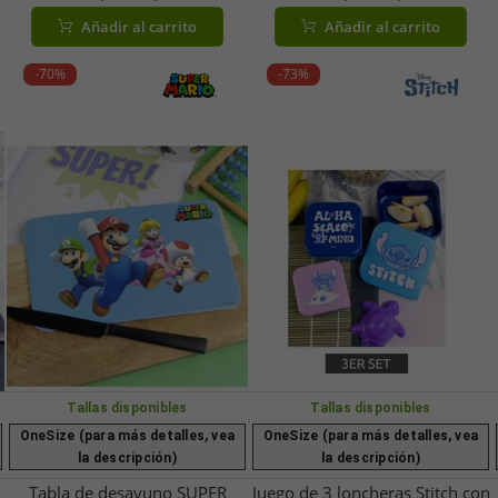
color natural. **Producto de
con visera plana y cierre
Añadir al carrito
Añadir al carrito
segunda mano – Probado y en
ajustable – Azul
perfecto estado**. Marrón.
-70%
-73%
Tallas disponibles
Tallas disponibles
OneSize (para más detalles, vea
OneSize (para más detalles, vea
la descripción)
la descripción)
Tabla de desayuno SUPER
Juego de 3 loncheras Stitch con