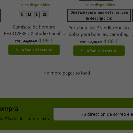
Tallas disponibles
Tallas disponibles
OneSize (para más detalles, vea
S
M
L
XL
la descripción)
Camiseta de hombre
Portabotellas Brandit robusto,
RE:COVERED X Studio Canal o
bolsa para botellas, camuflaje
Hammer con estampado de
4,06 €
militar oscuro
4,06 €
PVP:
34,99 €*
PVP:
12,90 €*
EVIL DEAD 2, La Momia o
Añadir al carrito
Añadir al carrito
Instinto Básico. Camiseta de
algodón con cuello redondo y
estampado grande, color
blanco.
No more pages to load
compra
Tu dirección de correo el
 tu 7% de descuento extra