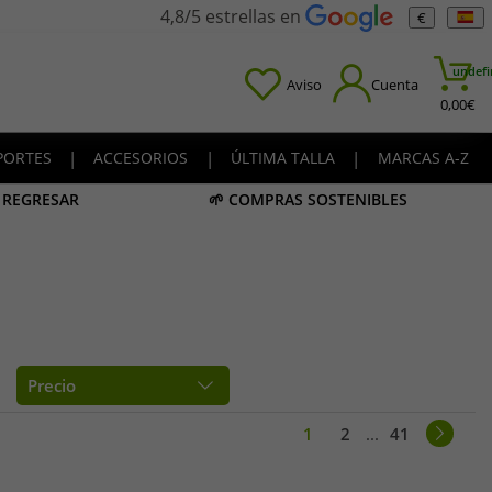
4,8/5 estrellas en
€
undefi
Aviso
Cuenta
0,00
€
PORTES
|
ACCESORIOS
|
ÚLTIMA TALLA
|
MARCAS A-Z
A REGRESAR
🌱 COMPRAS SOSTENIBLES
Precio
1
2
...
41