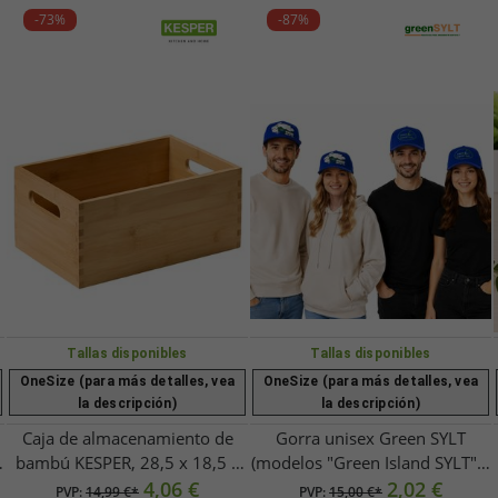
-73%
-87%
Tallas disponibles
Tallas disponibles
OneSize (para más detalles, vea
OneSize (para más detalles, vea
la descripción)
la descripción)
Caja de almacenamiento de
Gorra unisex Green SYLT
bambú KESPER, 28,5 x 18,5 x
(modelos "Green Island SYLT" y
y
13 cm, de madera con asas,
4,06 €
"Windsurf World Cup SYLT")
2,02 €
PVP:
14,99 €*
PVP:
15,00 €*