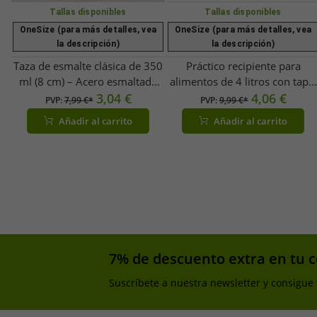
Tallas disponibles
Tallas disponibles
OneSize (para más detalles, vea
OneSize (para más detalles, vea
la descripción)
la descripción)
Taza de esmalte clásica de 350
Práctico recipiente para
ml (8 cm) – Acero esmaltado
alimentos de 4 litros con tapa:
resistente – Resistente al calor
3,04 €
bol grande de plástico para
4,06 €
PVP:
7,99 €*
PVP:
9,99 €*
y apta para alimentos – Azul
guardar ensaladas, frutas y
Añadir al carrito
Añadir al carrito
petróleo/Blanco
otros alimentos
naranja/melocotón
7% de descuento extra en tu 
Suscríbete a nuestra newsletter y consigue