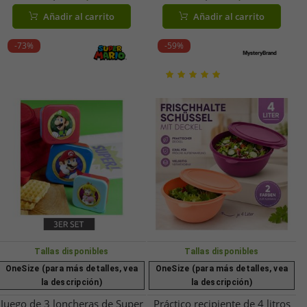
Resistente al calor Apta para
negro
Añadir al carrito
Añadir al carrito
uso alimentario Azul
petróleo/Blanco o
-73%
-59%
Burdeos/Blanco
Tallas disponibles
Tallas disponibles
OneSize (para más detalles, vea
OneSize (para más detalles, vea
la descripción)
la descripción)
Juego de 3 loncheras de Super
Práctico recipiente de 4 litros