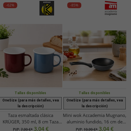
-62%
-85%
Tallas disponibles
Tallas disponibles
OneSize (para más detalles, vea
OneSize (para más detalles, vea
la descripción)
la descripción)
Taza esmaltada clásica
Mini wok Accademia Mugnano,
KRÜGER, 350 ml, 8 cm Taza
aluminio fundido, 16 cm de
resistente de acero esmaltado
3,04 €
diámetro, fabricado en Italia,
3,04 €
PVP:
7,99 €*
PVP:
19,99 €*