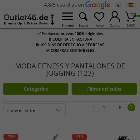
4,8/5 estrellas en
€
undef
El menú
Buscar
Aviso
Cuenta
0,00
€
✅ Productos nuevos 100% originales
🧾 COMPRA EN FACTURA
🔄 100 DÍAS DE DERECHO A REGRESAR
🌱 COMPRAS SOSTENIBLES
MODA FITNESS Y PANTALONES DE
JOGGING (123)
Categorías
Filtrar artículos
1
2
...
6
nuevos éxitos
-78%
-81%