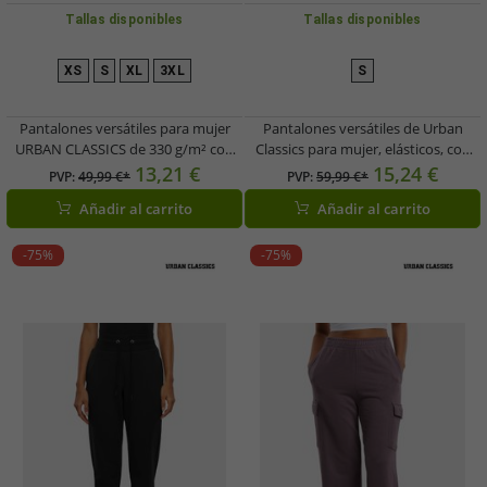
Tallas disponibles
Tallas disponibles
XS
S
XL
3XL
S
Pantalones versátiles para mujer
Pantalones versátiles de Urban
URBAN CLASSICS de 330 g/m² con
Classics para mujer, elásticos, con
algodón negro
cordón ajustable y bolsillos, de
13,21 €
15,24 €
PVP:
49,99 €*
PVP:
59,99 €*
algodón, color morado.
Añadir al carrito
Añadir al carrito
-75%
-75%