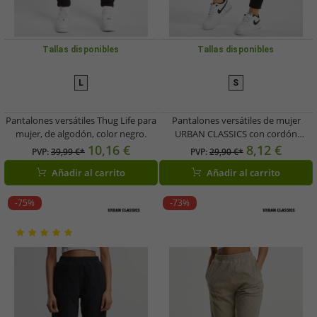
Tallas disponibles
Tallas disponibles
L
S
Pantalones versátiles Thug Life para
Pantalones versátiles de mujer
mujer, de algodón, color negro.
URBAN CLASSICS con cordón
ajustable y bolsillos, algodón de 210
10,16 €
8,12 €
PVP:
39,99 €*
PVP:
29,90 €*
g/m², color negro.
Añadir al carrito
Añadir al carrito
-75%
-73%