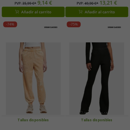
detalle de cadena, color negro.
ajustable y bolsillos, algodón de 360
9,14 €
13,21 €
PVP:
35,99 €*
PVP:
49,90 €*
g/m², azul claro.
Añadir al carrito
Añadir al carrito
-74%
-75%
Tallas disponibles
Tallas disponibles