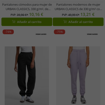
Pantalones cómodos para mujer de
Pantalones modernos de mujer
URBAN CLASSICS, 330 g/m², de
URBAN CLASSICS de 330 g/m² con
algodón, color marrón.
algodón gris
10,16 €
13,21 €
PVP:
39,90 €*
PVP:
49,99 €*
Añadir al carrito
Añadir al carrito
-74%
-75%