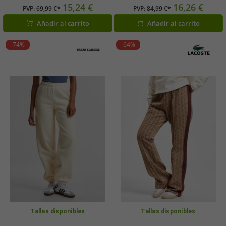
Negro/Rosa
parche. Pantalones casuales en gris
15,24 €
16,26 €
PVP:
69,99 €*
PVP:
84,99 €*
claro o beige.
Añadir al carrito
Añadir al carrito
-74%
-64%
Tallas disponibles
Tallas disponibles