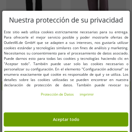
Nuestra protección de su privacidad
Este sitio web utiliza cookies estrictamente necesarias para su entrega.
Tallas disponibles
Tallas disponibles
Para ofrecerle el mejor servicio posible y poder mostrarle ofertas de
Outlet46.de GmbH que se adapten a sus intereses, nos gustaría utilizar
XS
S
M
L
XXL
3XL
cookies estándar y tecnologías similares con fines de análisis y marketing.
M
L
Necesitamos su consentimiento para el procesamiento de datos asociado.
5XL
Puede darnos esto para todas las cookies y tecnologías haciendo clic en
"Aceptar todo". También puede usar solo las cookies necesarias o
Pantalones versátiles de mujer
Pantalones versátiles de Urban
personalizar su configuración. En el elemento "Configuración adicional" se
URBAN CLASSICS con elasticidad,
Classics para mujer con bolsillos,
enumera exactamente qué cookie es responsable de qué y se utiliza. Los
cordón ajustable y bolsillos,
algodón de 280 g/m², color violeta.
15,24 €
10,16 €
PVP:
59,99 €*
PVP:
39,99 €*
detalles sobre las cookies utilizadas se pueden encontrar en nuestra
confeccionados en algodón, color
declaración de protección de datos. También puede revocar su
Añadir al carrito
Añadir al carrito
negro.
consentimiento allí en cualquier momento. Los datos de contacto se pueden
Protección de Datos
imprimir
encontrar en la impresión.
-75%
-75%
Aceptar todo