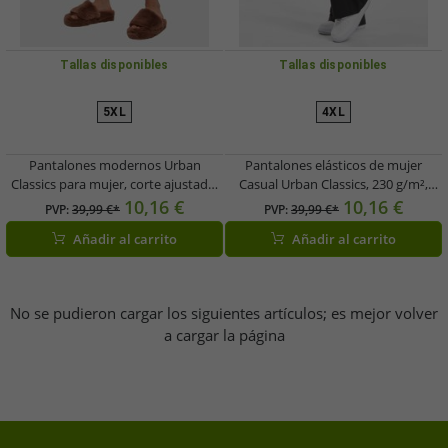
Tallas disponibles
Tallas disponibles
5XL
4XL
Pantalones modernos Urban
Pantalones elásticos de mujer
Classics para mujer, corte ajustado,
Casual Urban Classics, 230 g/m²,
12 g/m², color beige.
negros
10,16 €
10,16 €
PVP:
39,99 €*
PVP:
39,99 €*
Añadir al carrito
Añadir al carrito
No se pudieron cargar los siguientes artículos; es mejor volver
a cargar la página