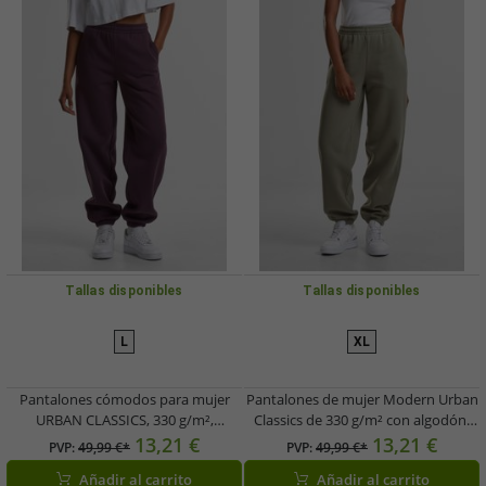
Tallas disponibles
Tallas disponibles
L
XL
Pantalones cómodos para mujer
Pantalones de mujer Modern Urban
URBAN CLASSICS, 330 g/m²,
Classics de 330 g/m² con algodón,
algodón, violeta.
color verde.
13,21 €
13,21 €
PVP:
49,99 €*
PVP:
49,99 €*
Añadir al carrito
Añadir al carrito