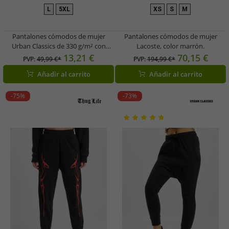
L
5XL
XS
S
M
Pantalones cómodos de mujer
Pantalones cómodos de mujer
Urban Classics de 330 g/m² con
Lacoste, color marrón.
algodón color crudo-blanco
13,21 €
70,15 €
PVP:
49,99 €*
PVP:
194,99 €*
Añadir al carrito
Añadir al carrito
-75%
-73%