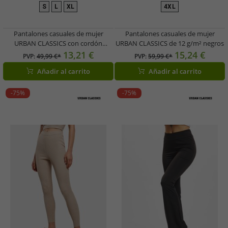
S
L
XL
4XL
Pantalones casuales de mujer
Pantalones casuales de mujer
URBAN CLASSICS con cordón
URBAN CLASSICS de 12 g/m² negros
ajustable, algodón de 360 g/m²,
13,21 €
15,24 €
PVP:
49,99 €*
PVP:
59,99 €*
color beige.
Añadir al carrito
Añadir al carrito
-75%
-75%