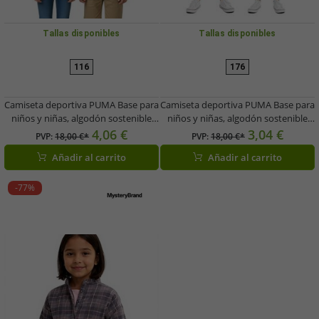
Tallas disponibles
Tallas disponibles
116
176
Camiseta deportiva PUMA Base para
Camiseta deportiva PUMA Base para
niños y niñas, algodón sostenible
niños y niñas, algodón sostenible
con logotipo, 678259 02, negra
con logotipo, 678260 02, negra
4,06 €
3,04 €
PVP:
18,00 €*
PVP:
18,00 €*
Añadir al carrito
Añadir al carrito
-77%