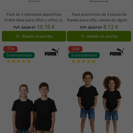
Pack de 3 camisetas deportivas
Pack económico de 3 blusas de
PUMA Base para niños y niñas, de
franela para niña, camisa de algodón
algodón sostenible con logotipo,
con cintura fruncida y cierre de
10,16 €
8,12 €
PVP:
54,00 €*
PVP:
38,97 €*
678259 02, color negro
botones, 930775 gris/rosa
Añadir al carrito
Añadir al carrito
-77%
-83%
Sustentabilidad
Sustentabilidad