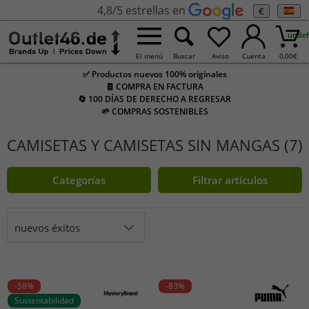
4,8/5 estrellas en
€
undef
El menú
Buscar
Aviso
Cuenta
0,00
€
✅ Productos nuevos 100% originales
🧾 COMPRA EN FACTURA
🔄 100 DÍAS DE DERECHO A REGRESAR
🌱 COMPRAS SOSTENIBLES
CAMISETAS Y CAMISETAS SIN MANGAS (7)
Categorías
Filtrar artículos
nuevos éxitos
-58%
-83%
Sustentabilidad