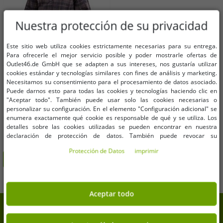
Nuestra protección de su privacidad
Este sitio web utiliza cookies estrictamente necesarias para su entrega.
Para ofrecerle el mejor servicio posible y poder mostrarle ofertas de
Outlet46.de GmbH que se adapten a sus intereses, nos gustaría utilizar
cookies estándar y tecnologías similares con fines de análisis y marketing.
Tallas disponibles
Necesitamos su consentimiento para el procesamiento de datos asociado.
Puede darnos esto para todas las cookies y tecnologías haciendo clic en
152/158
"Aceptar todo". También puede usar solo las cookies necesarias o
personalizar su configuración. En el elemento "Configuración adicional" se
enumera exactamente qué cookie es responsable de qué y se utiliza. Los
Blusa infantil de franela para niña,
detalles sobre las cookies utilizadas se pueden encontrar en nuestra
camisa de algodón con cintura
declaración de protección de datos. También puede revocar su
fruncida y cierre de botones 930775
3,04 €
consentimiento allí en cualquier momento. Los datos de contacto se pueden
PVP:
12,99 €*
gris/rosa
Protección de Datos
imprimir
encontrar en la impresión.
Añadir al carrito
Aceptar todo
7% de descuento extra en tu