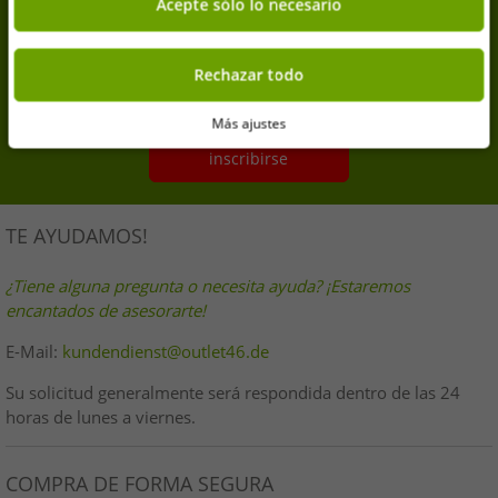
compra
Acepte sólo lo necesario
Suscríbete a nuestra newsletter y consigue tu 7% de
descuento extra
Rechazar todo
Tu dirección de correo electrónico aquí
Más ajustes
inscribirse
TE AYUDAMOS!
¿Tiene alguna pregunta o necesita ayuda? ¡Estaremos
encantados de asesorarte!
E-Mail:
kundendienst@outlet46.de
Su solicitud generalmente será respondida dentro de las 24
horas de lunes a viernes.
COMPRA DE FORMA SEGURA