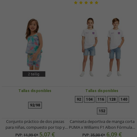
Tallas disponibles
Tallas disponibles
92
104
116
128
140
92/98
152
Conjunto práctico de dos piezas
Camiseta deportiva de manga corta
para niñas, compuesto por top y
PUMA x Williams F1 Albon Fórmula 1
shorts de algodón orgánico puro.
para niños, algodón, 701227495 001,
5,07 €
6,09 €
PVP:
11,99 €*
PVP:
35,00 €*