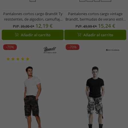
Pantalones cortos cargo Brandit Ty
Pantalones cortos cargo vintage
resistentes, de algodón, camuflaje
Brandit, bermudas de verano estilo
oscuro.
militar, de algodón, B2002-02611,
12,19 €
15,24 €
PVP:
39,90 €*
PVP:
49,99 €*
camuflaje beige
Añadir al carrito
Añadir al carrito
-70%
-70%