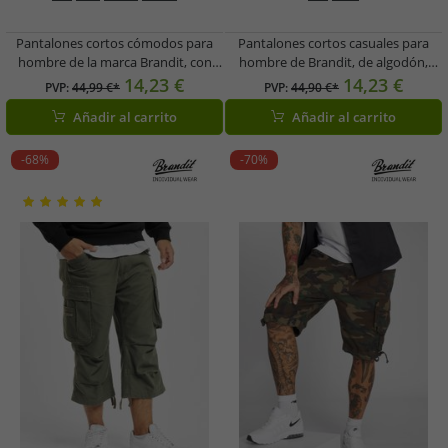
Pantalones cortos cómodos para
Pantalones cortos casuales para
hombre de la marca Brandit, con
hombre de Brandit, de algodón,
cremalleras, bolsillos, de algodón y
color antracita.
14,23 €
14,23 €
PVP:
44,99 €*
PVP:
44,90 €*
estampado de camuflaje.
Añadir al carrito
Añadir al carrito
-68%
-70%