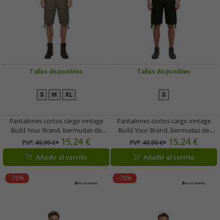
Tallas disponibles
Tallas disponibles
S
M
XL
S
Pantalones cortos cargo vintage
Pantalones cortos cargo vintage
Build Your Brand, bermudas de
Build Your Brand, bermudas de
verano estilo militar, de algodón,
verano estilo militar, de algodón,
15,24 €
15,24 €
PVP:
49,99 €*
PVP:
49,99 €*
color verde oliva (B2002-00176)
color negro (B2002-00007)
Añadir al carrito
Añadir al carrito
-70%
-70%