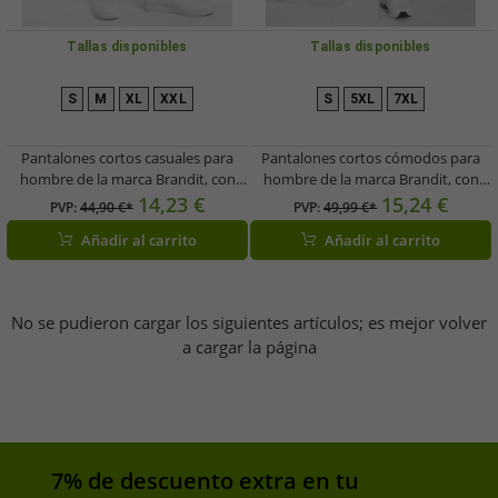
Tallas disponibles
Tallas disponibles
S
M
XL
XXL
S
5XL
7XL
Pantalones cortos casuales para
Pantalones cortos cómodos para
hombre de la marca Brandit, con
hombre de la marca Brandit, con
bolsillos con cremallera, de algodón,
cremalleras, bolsillos, de algodón y
14,23 €
15,24 €
PVP:
44,90 €*
PVP:
49,99 €*
color caqui.
estampado de camuflaje.
Añadir al carrito
Añadir al carrito
No se pudieron cargar los siguientes artículos; es mejor volver
a cargar la página
7% de descuento extra en tu