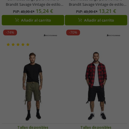
Brandit Savage Vintage de estilo
Brandit Savage Vintage de estilo
robusto (cinturón incluido) –
robusto (cinturón incluido) –
15,24 €
13,21 €
PVP:
49,99 €*
PVP:
49,99 €*
Modelo B2001-00992, verde
Bermudas de algodón B2001-00707
Añadir al carrito
Añadir al carrito
camuflaje
– Camuflaje verde oscuro
-74%
-70%
Tallas disponibles
Tallas disponibles