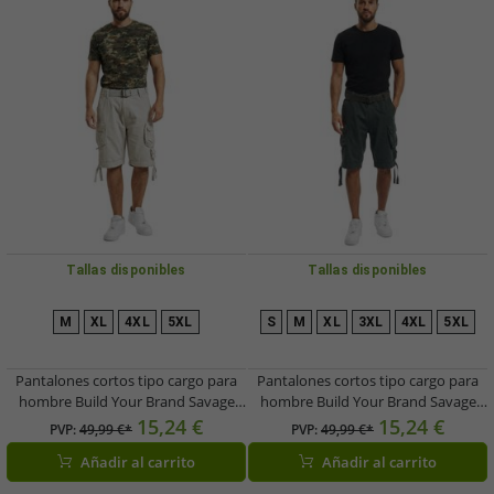
Tallas disponibles
Tallas disponibles
M
XL
4XL
5XL
S
M
XL
3XL
4XL
5XL
Pantalones cortos tipo cargo para
Pantalones cortos tipo cargo para
hombre Build Your Brand Savage
hombre Build Your Brand Savage
Vintage (cinturón incluido) –
Vintage (cinturón incluido) –
15,24 €
15,24 €
PVP:
49,99 €*
PVP:
49,99 €*
Bermudas de algodón B2001-02610
Bermudas de algodón B2001-02610
Añadir al carrito
Añadir al carrito
Blanco-Gris
Blanco-Gris