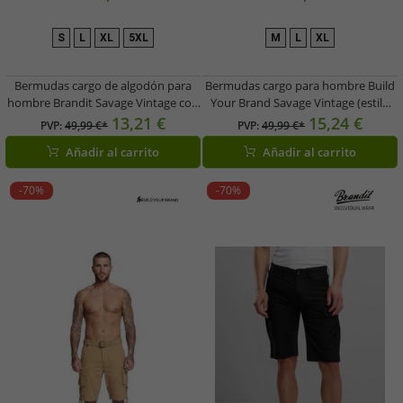
S
L
XL
5XL
M
L
XL
Bermudas cargo de algodón para
Bermudas cargo para hombre Build
hombre Brandit Savage Vintage con
Your Brand Savage Vintage (estilo
cinturón – Estilo desgastado –
robusto) con cinturón – Algodón
13,21 €
15,24 €
PVP:
49,99 €*
PVP:
49,99 €*
B2001-00176 Verde oliva
B2001-00007 Negro
Añadir al carrito
Añadir al carrito
-70%
-70%