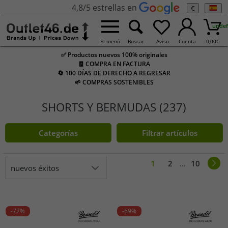
4,8/5 estrellas en
€
undef
El menú
Buscar
Aviso
Cuenta
0,00
€
✅ Productos nuevos 100% originales
🧾 COMPRA EN FACTURA
🔄 100 DÍAS DE DERECHO A REGRESAR
🌱 COMPRAS SOSTENIBLES
SHORTS Y BERMUDAS (237)
Categorías
Filtrar artículos
1
2
...
10
nuevos éxitos
-72%
-69%