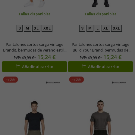
Tallas disponibles
Tallas disponibles
S
M
XL
XXL
S
M
L
XL
XXL
Pantalones cortos cargo vintage
Pantalones cortos cargo vintage
Brandit, bermudas de verano estilo
Build Your Brand, bermudas de
militar, de algodón, B2002-00707,
verano estilo militar, de algodón,
15,24 €
15,24 €
PVP:
49,99 €*
PVP:
49,99 €*
camuflaje verde
B2002-00378, camuflaje verde/gris
Añadir al carrito
Añadir al carrito
-70%
-70%