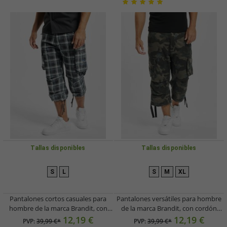
Tallas disponibles
Tallas disponibles
S
L
S
M
XL
Pantalones cortos casuales para
Pantalones versátiles para hombre
hombre de la marca Brandit, con
de la marca Brandit, con cordón
bolsillos con cremallera, de algodón,
ajustable, bolsillos, algodón y
12,19 €
12,19 €
PVP:
39,99 €*
PVP:
39,99 €*