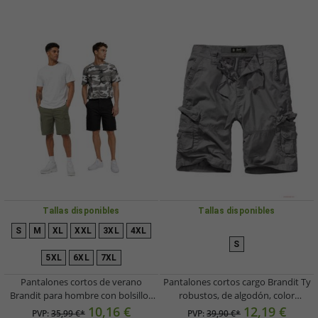
Tallas disponibles
Tallas disponibles
S
M
XL
XXL
3XL
4XL
S
5XL
6XL
7XL
Pantalones cortos de verano
Pantalones cortos cargo Brandit Ty
Brandit para hombre con bolsillos
robustos, de algodón, color
cargo, de algodón, BD2019, en color
antracita.
10,16 €
12,19 €
PVP:
35,99 €*
PVP:
39,90 €*