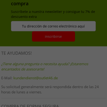
compra
Suscríbete a nuestra newsletter y consigue tu 7% de
descuento extra
Tu dirección de correo electrónico aquí
inscribirse
TE AYUDAMOS!
¿Tiene alguna pregunta o necesita ayuda? ¡Estaremos
encantados de asesorarte!
E-Mail:
kundendienst@outlet46.de
Su solicitud generalmente será respondida dentro de las 24
horas de lunes a viernes.
COMPRA DE FORMA SEGURA