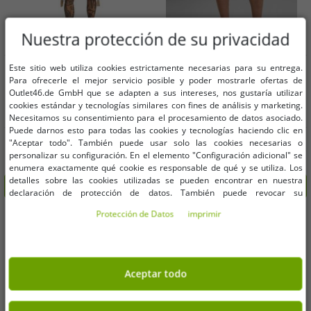
Nuestra protección de su privacidad
Tallas disponibles
Tallas disponibles
Este sitio web utiliza cookies estrictamente necesarias para su entrega.
Para ofrecerle el mejor servicio posible y poder mostrarle ofertas de
Outlet46.de GmbH que se adapten a sus intereses, nos gustaría utilizar
S
M
XL
XXL
3XL
5XL
XS
S
M
L
XL
cookies estándar y tecnologías similares con fines de análisis y marketing.
Necesitamos su consentimiento para el procesamiento de datos asociado.
Puede darnos esto para todas las cookies y tecnologías haciendo clic en
Pantalones cortos tipo cargo para
Pantalones cortos casuales para
"Aceptar todo". También puede usar solo las cookies necesarias o
hombre Build Your Brand Savage
hombre de la marca Brandit, con
personalizar su configuración. En el elemento "Configuración adicional" se
Vintage (cinturón incluido) –
bolsillos con cremallera, de algodón,
15,24 €
12,19 €
PVP:
49,99 €*
PVP:
39,99 €*
enumera exactamente qué cookie es responsable de qué y se utiliza. Los
Bermudas de algodón B2001-00003
color negro.
detalles sobre las cookies utilizadas se pueden encontrar en nuestra
Añadir al carrito
Añadir al carrito
Beige
declaración de protección de datos. También puede revocar su
consentimiento allí en cualquier momento. Los datos de contacto se pueden
Protección de Datos
imprimir
-72%
-75%
encontrar en la impresión.
Aceptar todo