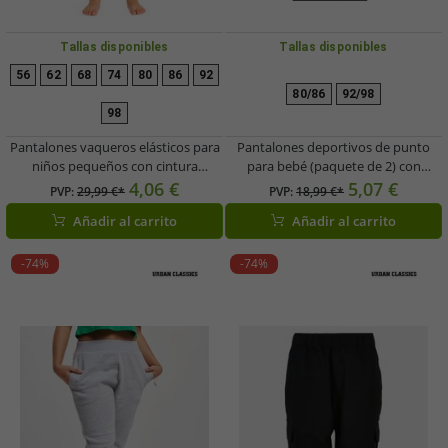
Tallas disponibles
Tallas disponibles
56
62
68
74
80
86
92
80/86
92/98
98
Pantalones vaqueros elásticos para
Pantalones deportivos de punto
niños pequeños con cintura
para bebé (paquete de 2) con
cómoda, pantalones de algodón
estampado de dinosaurios, algodón,
4,06 €
5,07 €
PVP:
29,99 €*
PVP:
18,99 €*
para bebé, vaqueros casuales
909283 Gris/Verde
Añadir al carrito
Añadir al carrito
978728 Azul oscuro
-74%
-74%