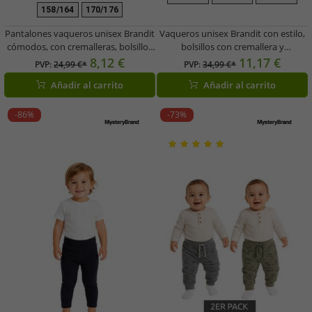
158/164
170/176
Pantalones vaqueros unisex Brandit
Vaqueros unisex Brandit con estilo,
cómodos, con cremalleras, bolsillos
bolsillos con cremallera y
y estampado de camuflaje.
estampado de camuflaje.
8,12 €
11,17 €
PVP:
24,99 €*
PVP:
34,99 €*
Añadir al carrito
Añadir al carrito
-86%
-73%