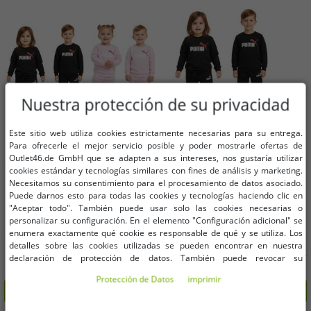
Nuestra protección de su privacidad
Este sitio web utiliza cookies estrictamente necesarias para su entrega.
Para ofrecerle el mejor servicio posible y poder mostrarle ofertas de
Outlet46.de GmbH que se adapten a sus intereses, nos gustaría utilizar
cookies estándar y tecnologías similares con fines de análisis y marketing.
Tallas disponibles
Tallas disponibles
Necesitamos su consentimiento para el procesamiento de datos asociado.
Puede darnos esto para todas las cookies y tecnologías haciendo clic en
68
74
80
68
74
80
"Aceptar todo". También puede usar solo las cookies necesarias o
personalizar su configuración. En el elemento "Configuración adicional" se
enumera exactamente qué cookie es responsable de qué y se utiliza. Los
Chándal PUMA para niños y niñas,
Cómodo conjunto deportivo PUMA
detalles sobre las cookies utilizadas se pueden encontrar en nuestra
cómodo conjunto de 2 piezas:
para niños y niñas, conjunto de 2
declaración de protección de datos. También puede revocar su
sudadera, jersey de cuello redondo
piezas: chándal, jersey de cuello
13,21 €
13,21 €
consentimiento allí en cualquier momento. Los datos de contacto se pueden
PVP:
40,00 €*
PVP:
40,00 €*
y algodón 627915 en negro o rosa
redondo, algodón 627915 01 negro
Protección de Datos
imprimir
encontrar en la impresión.
Añadir al carrito
Añadir al carrito