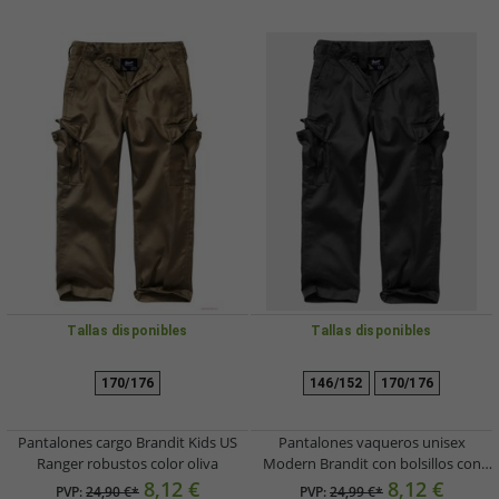
Tallas disponibles
Tallas disponibles
170/176
146/152
170/176
Pantalones cargo Brandit Kids US
Pantalones vaqueros unisex
Ranger robustos color oliva
Modern Brandit con bolsillos con
cremallera, color negro.
8,12 €
8,12 €
PVP:
24,90 €*
PVP:
24,99 €*