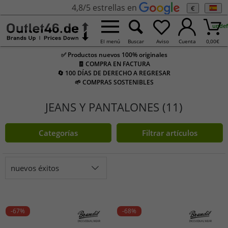
4,8/5 estrellas en
€
undef
El menú
Buscar
Aviso
Cuenta
0,00
€
✅ Productos nuevos 100% originales
🧾 COMPRA EN FACTURA
🔄 100 DÍAS DE DERECHO A REGRESAR
🌱 COMPRAS SOSTENIBLES
JEANS Y PANTALONES (11)
Categorías
Filtrar artículos
nuevos éxitos
-67%
-68%