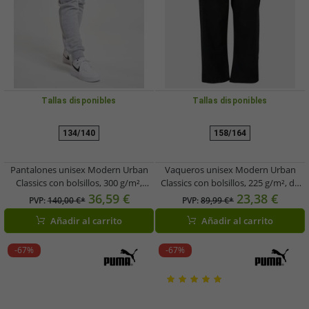
Tallas disponibles
Tallas disponibles
134/140
158/164
Pantalones unisex Modern Urban
Vaqueros unisex Modern Urban
Classics con bolsillos, 300 g/m²,
Classics con bolsillos, 225 g/m², de
algodón, gris.
algodón negro.
36,59 €
23,38 €
PVP:
140,00 €*
PVP:
89,99 €*
Añadir al carrito
Añadir al carrito
-67%
-67%