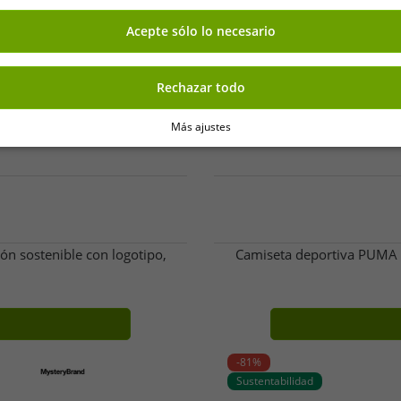
Acepte sólo lo necesario
Rechazar todo
Más ajustes
n sostenible con logotipo,
Camiseta deportiva PUMA B
-81%
Sustentabilidad