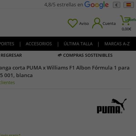
4,8/5 estrellas en
€
undefi
Aviso
Cuenta
0,00
€
PORTES
|
ACCESORIOS
|
ÚLTIMA TALLA
|
MARCAS A-Z
A REGRESAR
🌱 COMPRAS SOSTENIBLES
anga corta PUMA x Williams F1 Albon Fórmula 1 para
5 001, blanca
lientes
Envío gratis*