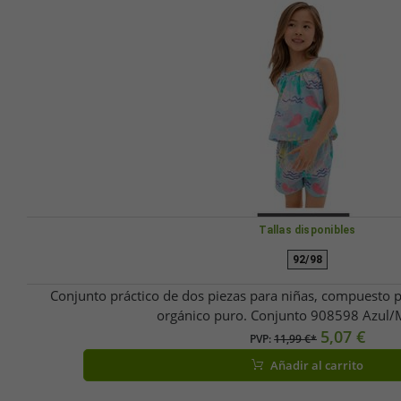
Tallas disponibles
92/98
Conjunto práctico de dos piezas para niñas, compuesto p
orgánico puro. Conjunto 908598 Azul/M
5,07 €
PVP:
11,99 €*
Añadir al carrito