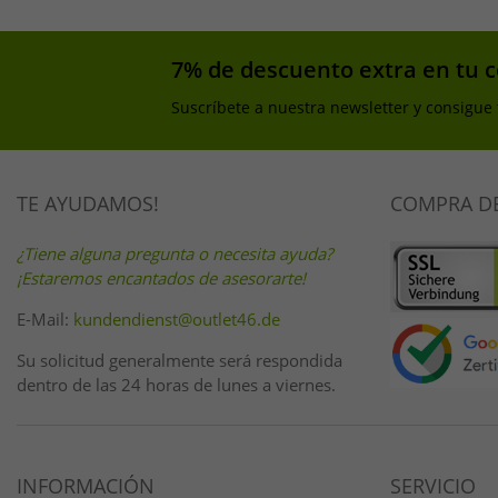
7% de descuento extra en tu 
Suscríbete a nuestra newsletter y consigue
TE AYUDAMOS!
COMPRA D
¿Tiene alguna pregunta o necesita ayuda?
¡Estaremos encantados de asesorarte!
E-Mail:
kundendienst@outlet46.de
Su solicitud generalmente será respondida
dentro de las 24 horas de lunes a viernes.
INFORMACIÓN
SERVICIO