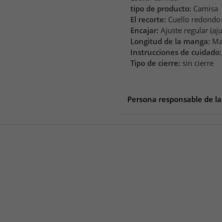
tipo de producto:
Camisa
El recorte:
Cuello redondo
Encajar:
Ajuste regular (aj
Longitud de la manga:
Ma
Instrucciones de cuidado:
Tipo de cierre:
sin cierre
Persona responsable de la
Persona responsable de la 
PUMA SE
puma Way 1
91074 Herzogenaurach
Deutschland
service@puma.com