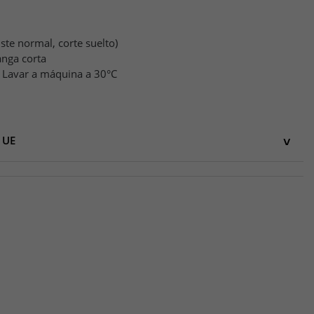
uste normal, corte suelto)
nga corta
Lavar a máquina a 30°C
 UE
UE