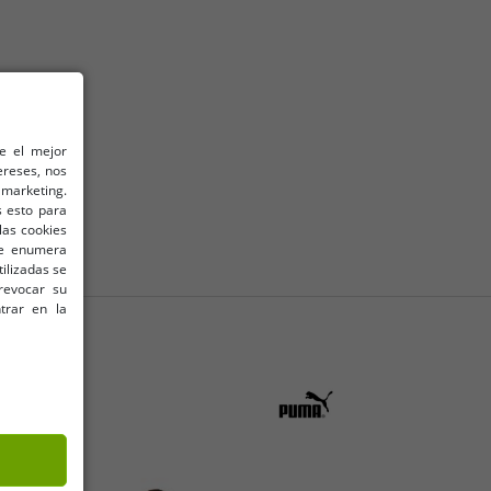
le el mejor
ereses, nos
marketing.
 esto para
las cookies
 se enumera
tilizadas se
revocar su
trar en la
O