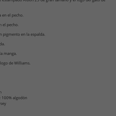
a en el pecho.
n el pecho.
n pigmento en la espalda.
da.
 la manga.
l logo de Williams.
n
:
100% algodón
rsey