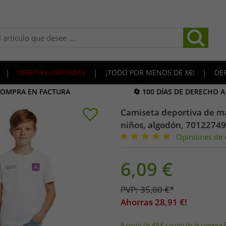
|
OFERTAS LIMITADAS
|
¡TODO POR MENOS DE X€!
|
DE
COMPRA EN FACTURA
🔄 100 DÍAS DE DERECHO 
Camiseta deportiva de m
niños, algodón, 70122749
Opiniones de c
6,09
€
PVP:
35,00
€
*
Ahorras
28,91
€!
A partir de 49 € carrito de la compra 