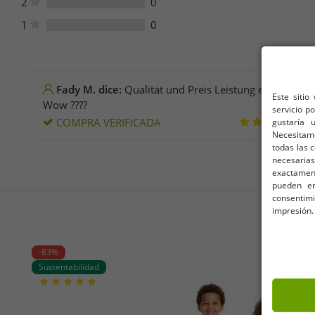
2
0
1
0
Fady M. dice:
Qualität und Preis Leistung einfach
Este sitio
Wow ????
servicio p
COMPRA VERIFICADA
gustaría 
Necesitam
todas las 
necesarias
exactamente
pueden en
consentim
impresión.
-83%
Sustentabilidad