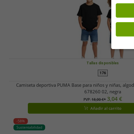
Tallas disponibles
176
Camiseta deportiva PUMA Base para niños y niñas, algodó
678260 02, negra
3,04 €
PVP:
18,00 €*
Añadir al carrito
-58%
Sustentabilidad