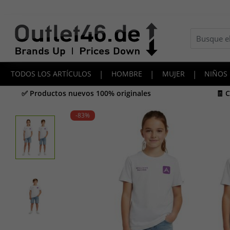
TODOS LOS ARTÍCULOS
|
HOMBRE
|
MUJER
|
NIÑOS
✅ Productos nuevos 100% originales
🧾 
-83
%