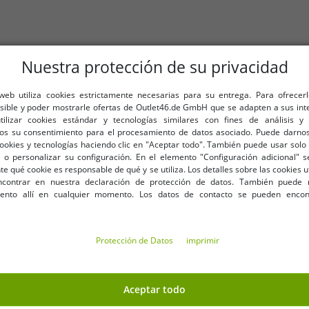
Nuestra protección de su privacidad
 web utiliza cookies estrictamente necesarias para su entrega. Para ofrecer
osible y poder mostrarle ofertas de Outlet46.de GmbH que se adapten a sus int
utilizar cookies estándar y tecnologías similares con fines de análisis y 
os su consentimiento para el procesamiento de datos asociado. Puede darnos
cookies y tecnologías haciendo clic en "Aceptar todo". También puede usar solo 
 o personalizar su configuración. En el elemento "Configuración adicional"
 qué cookie es responsable de qué y se utiliza. Los detalles sobre las cookies u
contrar en nuestra declaración de protección de datos. También puede 
iento allí en cualquier momento. Los datos de contacto se pueden encon
MÁS ARTÍCULOS CON DESCUENT
Protección de Datos
imprimir
-77%
Sustentabilidad
Aceptar todo