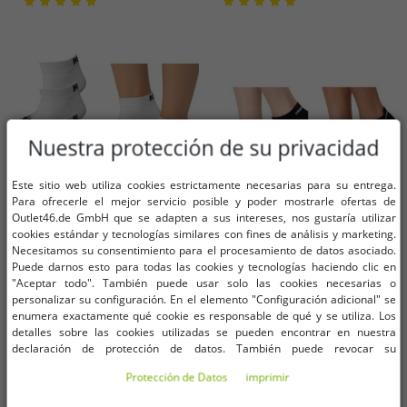
Nuestra protección de su privacidad
Este sitio web utiliza cookies estrictamente necesarias para su entrega.
Para ofrecerle el mejor servicio posible y poder mostrarle ofertas de
Outlet46.de GmbH que se adapten a sus intereses, nos gustaría utilizar
cookies estándar y tecnologías similares con fines de análisis y marketing.
Necesitamos su consentimiento para el procesamiento de datos asociado.
Tallas disponibles
Tallas disponibles
Puede darnos esto para todas las cookies y tecnologías haciendo clic en
"Aceptar todo". También puede usar solo las cookies necesarias o
personalizar su configuración. En el elemento "Configuración adicional" se
39/42
43/46
39-42
43-46
enumera exactamente qué cookie es responsable de qué y se utiliza. Los
detalles sobre las cookies utilizadas se pueden encontrar en nuestra
declaración de protección de datos. También puede revocar su
3 pares de calcetines deportivos
5 pares de calcetines deportivos
consentimiento allí en cualquier momento. Los datos de contacto se pueden
Kappa de algodón con logotipo,
Umbro para hombre y mujer,
Protección de Datos
imprimir
encontrar en la impresión.
38937 blanco
calcetines deportivos, con
3,04 €
5,07 €
PVP:
14,99 €*
PVP:
20,00 €*
certificación Oeko-Tex Standard