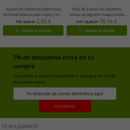
3 pares de calcetines deportivos
Pack de 3 pares de calcetines
Hummel básicos para mujer y niño
unisex de algodón Happy Socks
con encaje en contraste, de
con estampado de caritas
2,02 €
10,16 €
PVP:
9,95 €*
PVP:
35,00 €*
algodón, 022030-2001, negros.
sonrientes, ideales para el día a día,
Añadir al carrito
Añadir al carrito
en caja de regalo XSMY08-6700
(Amarillo/Negro/Azul)
7% de descuento extra en tu
compra
Suscríbete a nuestra newsletter y consigue tu 7% de
descuento extra
Tu dirección de correo electrónico aquí
inscribirse
TE AYUDAMOS!