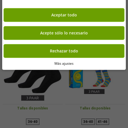
Añadir al carrito
Añadir al carrito
100, negros.
-80%
-71%
Aceptar todo
Acepte sólo lo necesario
Rechazar todo
Más ajustes
Tallas disponibles
Tallas disponibles
36-40
36-40
41-46