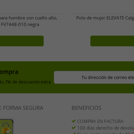
para hombre con cuello alto,
Polo de mujer ELEVATE Cal
ón FV7448-010 negra
compra
Tu dirección de correo el
 tu 7% de descuento extra
E FORMA SEGURA
BENEFICIOS
COMPRA EN FACTURA
100 días derecho de devol