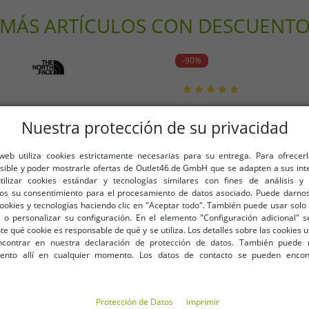
AproductZ GmbH
MÁS ARTÍCULOS CON DESCUENT
Werner-Otto-Straße 1-7
22179 Hamburg
Deutschland
-90%
customer-service@aprodu
Nuestra protección de su privacidad
 web utiliza cookies estrictamente necesarias para su entrega. Para ofrecer
osible y poder mostrarle ofertas de Outlet46.de GmbH que se adapten a sus int
utilizar cookies estándar y tecnologías similares con fines de análisis y 
os su consentimiento para el procesamiento de datos asociado. Puede darnos
cookies y tecnologías haciendo clic en "Aceptar todo". También puede usar solo 
 o personalizar su configuración. En el elemento "Configuración adicional"
 qué cookie es responsable de qué y se utiliza. Los detalles sobre las cookies u
contrar en nuestra declaración de protección de datos. También puede 
iento allí en cualquier momento. Los datos de contacto se pueden encon
Protección de Datos
imprimir