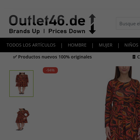
TODOS LOS ARTÍCULOS
|
HOMBRE
|
MUJER
|
NIÑOS
✅ Productos nuevos 100% originales
🧾 
-94
%