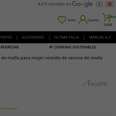
4,8/5 estrellas en
€
undefi
Aviso
Cuenta
0,00
€
PORTES
|
ACCESORIOS
|
ÚLTIMA TALLA
|
MARCAS A-Z
A REGRESAR
🌱 COMPRAS SOSTENIBLES
 de malla para mujer vestido de verano de moda
Envío gratis*