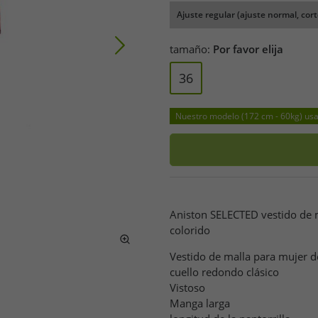
Ajuste regular (ajuste normal, cort
tamaño:
Por favor elija
36
Nuestro modelo (172 cm - 60kg) usa 
Aniston SELECTED vestido de
colorido
Vestido de malla para mujer de 
cuello redondo clásico
Vistoso
Manga larga