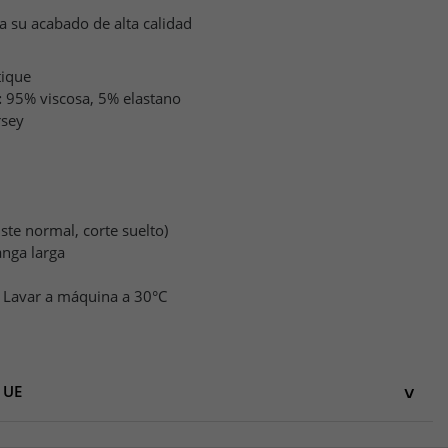
 su acabado de alta calidad
tique
:
95% viscosa, 5% elastano
rsey
uste normal, corte suelto)
nga larga
Lavar a máquina a 30°C
 UE
UE