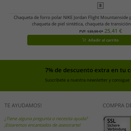
S
Chaqueta de forro polar NIKE Jordan Flight Mountainside 
chaqueta de piel sintética, chaqueta de transici
25,41 €
PVP:
139,99 €*
Añadir al carrito
7% de descuento extra en tu 
Suscríbete a nuestra newsletter y consigue
TE AYUDAMOS!
COMPRA D
¿Tiene alguna pregunta o necesita ayuda?
¡Estaremos encantados de asesorarte!