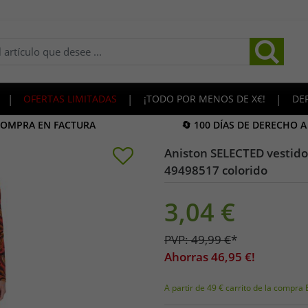
|
OFERTAS LIMITADAS
|
¡TODO POR MENOS DE X€!
|
DE
COMPRA EN FACTURA
🔄 100 DÍAS DE DERECHO 
Aniston SELECTED vestido
49498517 colorido
3,04
€
PVP:
49,99
€
*
Ahorras
46,95
€!
A partir de 49 € carrito de la compra 