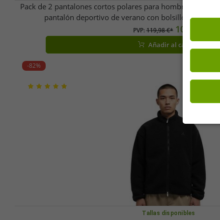
Pack de 2 pantalones cortos polares para hombre THE NOR
pantalón deportivo de verano con bolsillos lateral
10,16 €
PVP:
119,98 €*
Añadir al carrito
-82%
Tallas disponibles