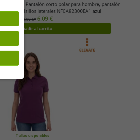
 Athletics Pantalón corto polar para hombre, pantalón
rano con bolsillos laterales NF0A82300EA1 azul
6,09 €
PVP:
59,99 €*
Añadir al carrito
Tallas disponibles