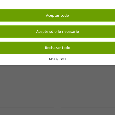
TH FACE Mountain Athletics,
THE NORTH FACE Mountain
es, NF0A82300EA1 azul
deportivo de ve
Aceptar todo
Acepte sólo lo necesario
-96%
Rechazar todo
Más ajustes