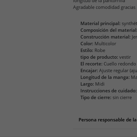
longitud de la pantorrilla
Agradable comodidad gracias a
Material principal:
synthé
Composición del material
Construcción material:
Je
Color:
Multicolor
Estilo:
Robe
tipo de producto:
vestir
El recorte:
Cuello redondo
Encajar:
Ajuste regular (aj
Longitud de la manga:
Ma
Largo:
Midi
Instrucciones de cuidado:
Tipo de cierre:
sin cierre
Persona responsable de la
Persona responsable de la 