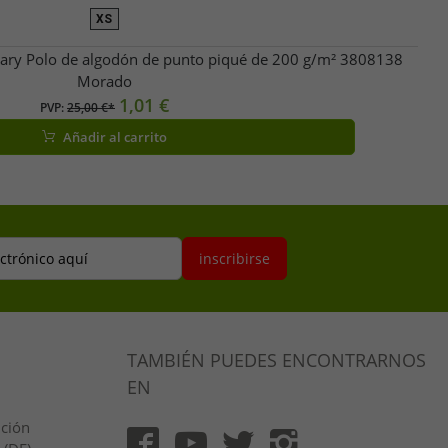
XS
gary Polo de algodón de punto piqué de 200 g/m² 3808138
Morado
1,01 €
PVP:
25,00 €*
Añadir al carrito
ectrónico aquí
inscribirse
TAMBIÉN PUEDES ENCONTRARNOS
EN
ución