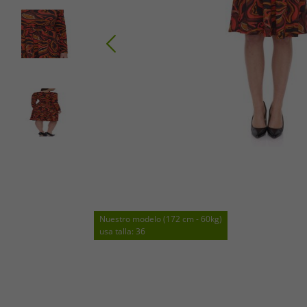
Nuestro modelo (172 cm - 60kg)
usa talla: 36