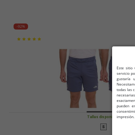
-92%
Este sitio
servicio p
gustaría 
Necesitam
todas las 
necesarias
exactamente
pueden en
consentim
impresión.
Tallas disponibles
S