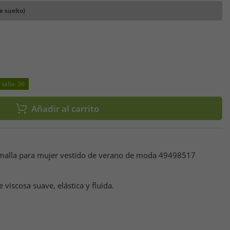
e suelto)
talla: 36
Añadir al carrito
 malla para mujer vestido de verano de moda 49498517
viscosa suave, elástica y fluida.