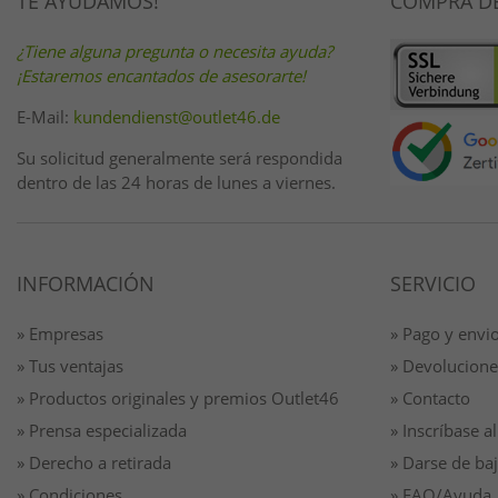
TE AYUDAMOS!
COMPRA D
¿Tiene alguna pregunta o necesita ayuda?
¡Estaremos encantados de asesorarte!
E-Mail:
kundendienst@outlet46.de
Su solicitud generalmente será respondida
dentro de las 24 horas de lunes a viernes.
INFORMACIÓN
SERVICIO
» Empresas
» Pago y envi
» Tus ventajas
» Devolucione
» Productos originales y premios Outlet46
» Contacto
» Prensa especializada
» Inscríbase al
» Derecho a retirada
» Darse de baj
» Condiciones
» FAQ/Ayuda