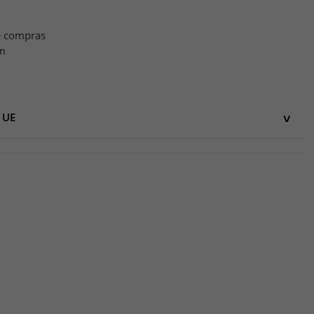
e compras
m
 UE
UE
HG