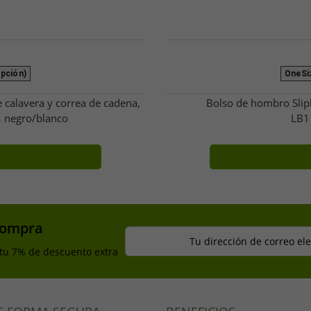
ipción)
OneSiz
calavera y correa de cadena,
Bolso de hombro Slipk
, negro/blanco
LB1
compra
Tu dirección de correo el
 tu 7% de descuento extra