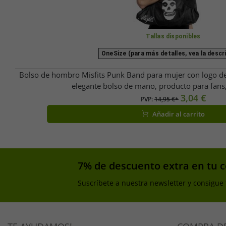
Tallas disponibles
OneSize (para más detalles, vea la descr
Bolso de hombro Misfits Punk Band para mujer con logo de 
elegante bolso de mano, producto para fans
3,04 €
PVP:
14,95 €*
Añadir al carrito
7% de descuento extra en tu 
Suscríbete a nuestra newsletter y consigue