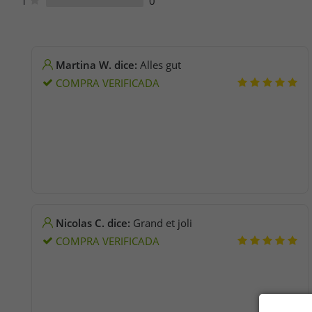
1
0
Martina W. dice:
Alles gut
COMPRA VERIFICADA
Nicolas C. dice:
Grand et joli
COMPRA VERIFICADA