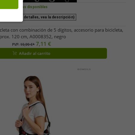
Tallas disponibles
e (para más detalles, vea la descripción)
leta con combinación de 5 dígitos, accesorio para bicicleta,
prox. 120 cm, A0008352, negro
7,11 €
PVP:
19,99 €*
Añadir al carrito