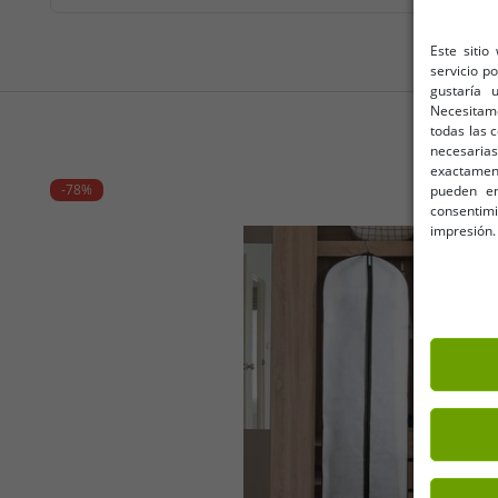
Este sitio
servicio p
gustaría 
Necesitam
todas las 
necesarias
exactamente
-78%
pueden en
consentim
impresión.