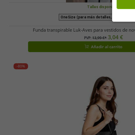
Tallas disponibles
OneSize (para más detalles, vea la descr
Funda transpirable Luk-Aves para vestidos de no
3,04 €
PVP:
13,99 €*
Añadir al carrito
-80%