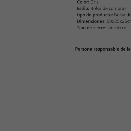
Color:
Gris
Estilo:
Bolsa de compras
tipo de producto:
Bolsa d
Dimensiones:
50x35x25c
Tipo de cierre:
sin cierre
Persona responsable de la
Persona responsable de la 
gwd Trend & Ambiente o
Königsberger Str. 38
56269 Dierdorf
Deutschland
info@gwdsupport.de