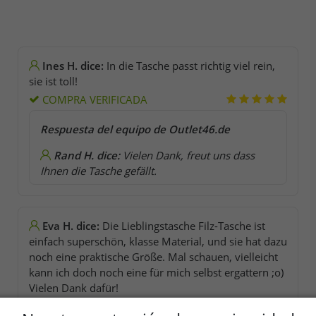
Ines H. dice:
In die Tasche passt richtig viel rein,
sie ist toll!
COMPRA VERIFICADA
Respuesta del equipo de Outlet46.de
Rand H. dice:
Vielen Dank, freut uns dass
Ihnen die Tasche gefällt.
Eva H. dice:
Die Lieblingstasche Filz-Tasche ist
einfach superschön, klasse Material, und sie hat dazu
noch eine praktische Größe. Mal schauen, vielleicht
kann ich doch noch eine für mich selbst ergattern ;o)
Vielen Dank dafür!
COMPRA VERIFICADA