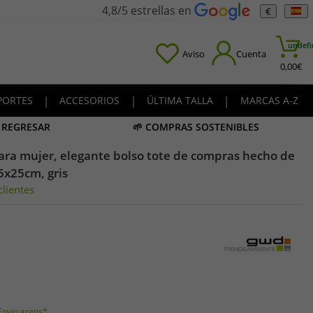
4,8/5 estrellas en
€
undefi
Aviso
Cuenta
0,00
€
PORTES
|
ACCESORIOS
|
ÚLTIMA TALLA
|
MARCAS A-Z
A REGRESAR
🌱 COMPRAS SOSTENIBLES
 para mujer, elegante bolso tote de compras hecho de
5x25cm, gris
lientes
Envío gratis*