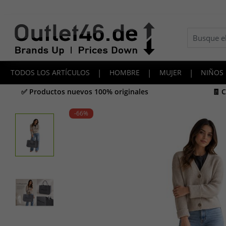
TODOS LOS ARTÍCULOS
|
HOMBRE
|
MUJER
|
NIÑOS
✅ Productos nuevos 100% originales
🧾 
-66
%