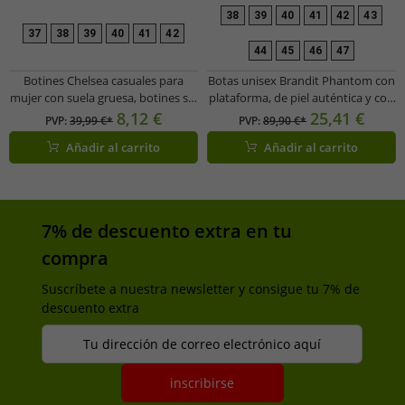
38
39
40
41
42
43
37
38
39
40
41
42
44
45
46
47
Botines Chelsea casuales para
Botas unisex Brandit Phantom con
mujer con suela gruesa, botines sin
plataforma, de piel auténtica y con
cordones, botas de invierno
cordones, de segunda mano – con
8,12 €
25,41 €
PVP:
39,99 €*
PVP:
89,90 €*
948556 Blanco
pequeñas imperfecciones
Añadir al carrito
Añadir al carrito
estéticas, estilo Ranger, negras
7% de descuento extra en tu
compra
Suscríbete a nuestra newsletter y consigue tu 7% de
descuento extra
Tu dirección de correo electrónico aquí
inscribirse