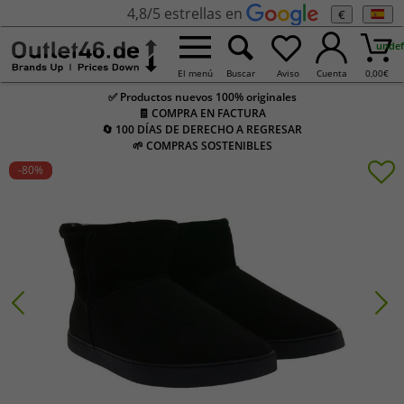
4,8/5 estrellas en
€
undef
El menú
Buscar
Aviso
Cuenta
0,00
€
✅ Productos nuevos 100% originales
🧾 COMPRA EN FACTURA
🔄 100 DÍAS DE DERECHO A REGRESAR
🌱 COMPRAS SOSTENIBLES
-80
%