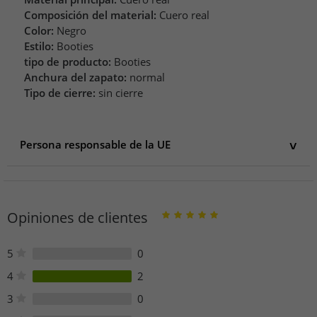
Composición del material:
Cuero real
Color:
Negro
Estilo:
Booties
tipo de producto:
Booties
Anchura del zapato:
normal
Tipo de cierre:
sin cierre
Persona responsable de la UE
Persona responsable de la UE
Groundies GmbH
Heinrich-von-Stephan-Straße 17
Opiniones de clientes
79100 Freiburg im Breisgau
Deutschland
sales@groundies.com
5
0
Teléfono: +49 761 45 89 29-52
4
2
3
0