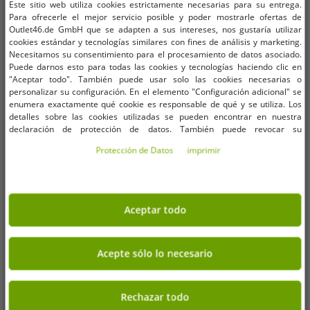
Este sitio web utiliza cookies estrictamente necesarias para su entrega.
de Fórmula 1 F1 con estampado de
Formula 1 Motorsport para mujer,
Para ofrecerle el mejor servicio posible y poder mostrarle ofertas de
camuflaje discreto. Camiseta
de algodón, F1 Classic 701229125
7,11 €
5,07 €
PVP:
50,00 €*
PVP:
35,00 €*
Outlet46.de GmbH que se adapten a sus intereses, nos gustaría utilizar
deportiva 701222547 001. Color
001, negra
cookies estándar y tecnologías similares con fines de análisis y marketing.
Añadir al carrito
Añadir al carrito
negro/rojo.
Necesitamos su consentimiento para el procesamiento de datos asociado.
Puede darnos esto para todas las cookies y tecnologías haciendo clic en
-86%
-75%
"Aceptar todo". También puede usar solo las cookies necesarias o
personalizar su configuración. En el elemento "Configuración adicional" se
enumera exactamente qué cookie es responsable de qué y se utiliza. Los
detalles sobre las cookies utilizadas se pueden encontrar en nuestra
declaración de protección de datos. También puede revocar su
consentimiento allí en cualquier momento. Los datos de contacto se pueden
Protección de Datos
imprimir
encontrar en la impresión.
Aceptar todo
Acepte sólo lo necesario
Rechazar todo
Tallas disponibles
Tallas disponibles