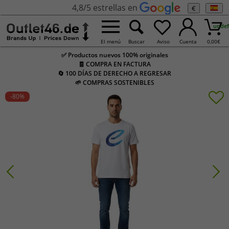
4,8/5 estrellas en
€
undef
El menú
Buscar
Aviso
Cuenta
0,00
€
✅ Productos nuevos 100% originales
🧾 COMPRA EN FACTURA
🔄 100 DÍAS DE DERECHO A REGRESAR
🌱 COMPRAS SOSTENIBLES
-80
%