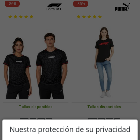
-86%
-86%
Tallas disponibles
Tallas disponibles
XS
S
M
L
XS
S
M
L
Nuestra protección de su privacidad
Camiseta unisex de cuello redondo
Camiseta deportiva PUMA x F1