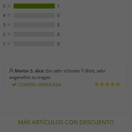
merch@fiaformulae.com
5
1
4
0
3
0
2
0
1
0
Martin S. dice:
Ein sehr schönes T-Shirt, sehr
angenehm zu tragen
COMPRA VERIFICADA
MÁS ARTÍCULOS CON DESCUENTO