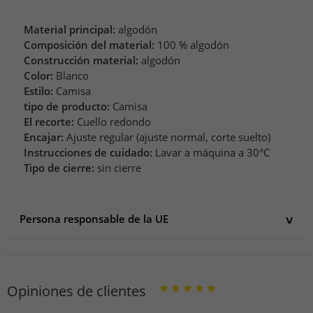
Material principal:
algodón
Composición del material:
100 % algodón
Construcción material:
algodón
Color:
Blanco
Estilo:
Camisa
tipo de producto:
Camisa
El recorte:
Cuello redondo
Encajar:
Ajuste regular (ajuste normal, corte suelto)
Instrucciones de cuidado:
Lavar a máquina a 30°C
Tipo de cierre:
sin cierre
Persona responsable de la UE
Persona responsable de la UE
Formula E Operations Limited
Shortlands 3
Opiniones de clientes
W6 8DA London
United Kingdom