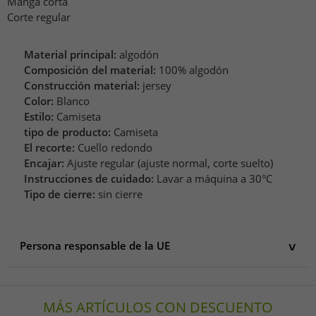
Manga corta
Corte regular
Material principal:
algodón
Composición del material:
100% algodón
Construcción material:
jersey
Color:
Blanco
Estilo:
Camiseta
tipo de producto:
Camiseta
El recorte:
Cuello redondo
Encajar:
Ajuste regular (ajuste normal, corte suelto)
Instrucciones de cuidado:
Lavar a máquina a 30°C
Tipo de cierre:
sin cierre
Persona responsable de la UE
Persona responsable de la UE
PUMA SE
MÁS ARTÍCULOS CON DESCUENTO
puma Way 1