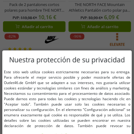
Pack de 2 pantalones cortos
THE NORTH FACE Mountain
polares para hombre THE NORTH
Athletics Pantalón corto polar para
FACE Mountain Athletics, pantalón
hombre, pantalón deportivo de
10,16 €
6,09 €
PVP:
119,98 €*
PVP:
59,99 €*
deportivo de verano con bolsillos
verano con bolsillos laterales
Añadir al carrito
Añadir al carrito
laterales, NF0A82300EA1 azul
NF0A82300EA1 azul
-82%
-96%
Nuestra protección de su privacidad
Este sitio web utiliza cookies estrictamente necesarias para su entrega.
Para ofrecerle el mejor servicio posible y poder mostrarle ofertas de
Outlet46.de GmbH que se adapten a sus intereses, nos gustaría utilizar
cookies estándar y tecnologías similares con fines de análisis y marketing.
Necesitamos su consentimiento para el procesamiento de datos asociado.
Puede darnos esto para todas las cookies y tecnologías haciendo clic en
"Aceptar todo". También puede usar solo las cookies necesarias o
personalizar su configuración. En el elemento "Configuración adicional" se
enumera exactamente qué cookie es responsable de qué y se utiliza. Los
detalles sobre las cookies utilizadas se pueden encontrar en nuestra
declaración de protección de datos. También puede revocar su
consentimiento allí en cualquier momento. Los datos de contacto se pueden