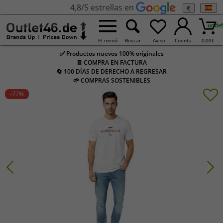
4,8/5 estrellas en
€
undef
El menú
Buscar
Aviso
Cuenta
0,00
€
✅ Productos nuevos 100% originales
🧾 COMPRA EN FACTURA
🔄 100 DÍAS DE DERECHO A REGRESAR
🌱 COMPRAS SOSTENIBLES
-77
%