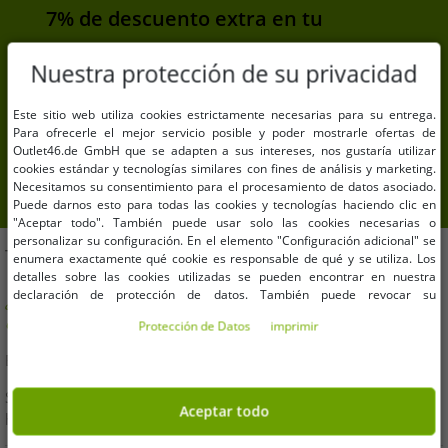
Deutschland
7% de descuento extra en tu
service@puma.com
compra
Nuestra protección de su privacidad
Suscríbete a nuestra newsletter y consigue tu 7% de
descuento extra
Este sitio web utiliza cookies estrictamente necesarias para su entrega.
Para ofrecerle el mejor servicio posible y poder mostrarle ofertas de
Tu dirección de correo electrónico aquí
Outlet46.de GmbH que se adapten a sus intereses, nos gustaría utilizar
cookies estándar y tecnologías similares con fines de análisis y marketing.
inscribirse
Necesitamos su consentimiento para el procesamiento de datos asociado.
Puede darnos esto para todas las cookies y tecnologías haciendo clic en
"Aceptar todo". También puede usar solo las cookies necesarias o
personalizar su configuración. En el elemento "Configuración adicional" se
TE AYUDAMOS!
enumera exactamente qué cookie es responsable de qué y se utiliza. Los
detalles sobre las cookies utilizadas se pueden encontrar en nuestra
declaración de protección de datos. También puede revocar su
¿Tiene alguna pregunta o necesita ayuda? ¡Estaremos
consentimiento allí en cualquier momento. Los datos de contacto se pueden
encantados de asesorarte!
Protección de Datos
imprimir
encontrar en la impresión.
E-Mail:
kundendienst@outlet46.de
Su solicitud generalmente será respondida dentro de las 24
Aceptar todo
horas de lunes a viernes.