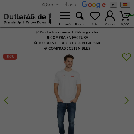
4,8/5 estrellas en
€
undef
El menú
Buscar
Aviso
Cuenta
0,00
€
✅ Productos nuevos 100% originales
🧾 COMPRA EN FACTURA
🔄 100 DÍAS DE DERECHO A REGRESAR
🌱 COMPRAS SOSTENIBLES
-90
%